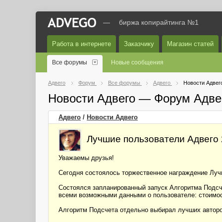
—
биржа копирайтинга №1
Работа в интернете
Заказчику
Магазин статей
Все форумы
Новые сообщения
Адвего
Форум
Все форумы
Адвего
Новости Адвег
Новости Адвего — Форум Адве
Адвего
/
Новости Адвего
Лучшие пользователи Адвего
Уважаемы друзья!
Сегодня состоялось торжественное награждение Лучш
Состоялся запланированный запуск Алгоритма Подсч
всеми возможными данными о пользователе: стоимость
Алгоритм Подсчета отдельно выбирал лучших авторо