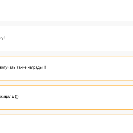
ку!
олучать такие награды!!!
жидала )))