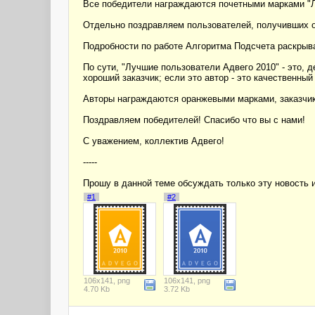
Все победители награждаются почетными марками "Лу
Отдельно поздравляем пользователей, получивших о
Подробности по работе Алгоритма Подсчета раскрыва
По сути, "Лучшие пользователи Адвего 2010" - это, д
хороший заказчик; если это автор - это качественный
Авторы награждаются оранжевыми марками, заказчик
Поздравляем победителей! Спасибо что вы с нами!
С уважением, коллектив Адвего!
-----
Прошу в данной теме обсуждать только эту новость и 
#1
#2
106x141, png
106x141, png
4.70 Kb
3.72 Kb