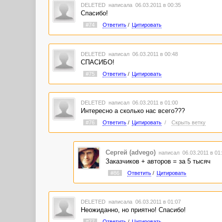
DELETED
написала 06.03.2011 в 00:35
Спасибо!
#74
Ответить
/
Цитировать
DELETED
написал 06.03.2011 в 00:48
СПАСИБО!
#75
Ответить
/
Цитировать
DELETED
написал 06.03.2011 в 01:00
Интересно а сколько нас всего???
#76
Ответить
/
Цитировать
/
Скрыть ветку
Сергей (advego)
написал 06.03.2011 в 0
Заказчиков + авторов = за 5 тысяч
#86
Ответить
/
Цитировать
DELETED
написала 06.03.2011 в 01:07
Неожиданно, но приятно! Спасибо!
#77
Ответить
/
Цитировать