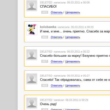
DELETED
написала 06.03.2011 в 00:06
CПАСИБО!
#63
Ответить
/
Цитировать
kolobawka
написала 06.03.2011 в 00:20
И мне, и мне... очень приятно. Спасибо за мар
#66
Ответить
/
Цитировать
DELETED
написала 06.03.2011 в 00:22
Спасибо большое за марку! Безумно приятно п
#67
Ответить
/
Цитировать
DELETED
написала 06.03.2011 в 00:27
Спасибо! Так обрадовалась, сама от себя не о
#68
Ответить
/
Цитировать
DELETED
написал 06.03.2011 в 00:29
Очень рад!
#69
Ответить
/
Цитировать