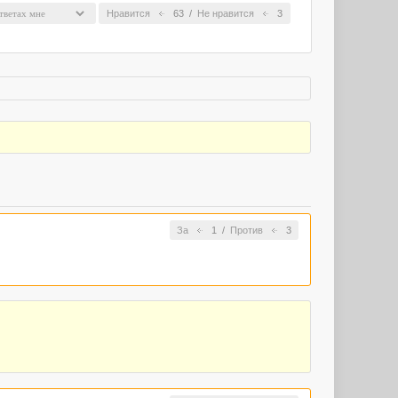
Нравится
63
/
Не нравится
3
За
1
/
Против
3