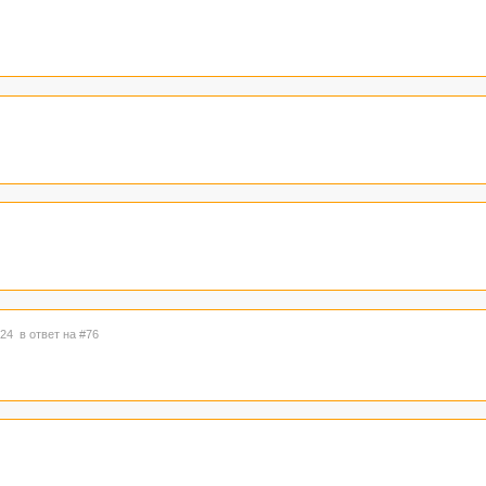
1:24
в ответ на #76