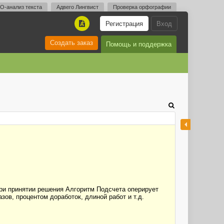
O-анализ текста
Адвего Лингвист
Проверка орфографии
Регистрация
Вход
A
Создать заказ
Помощь и поддержка
ри принятии решения Алгоритм Подсчета оперирует
ов, процентом доработок, длиной работ и т.д.