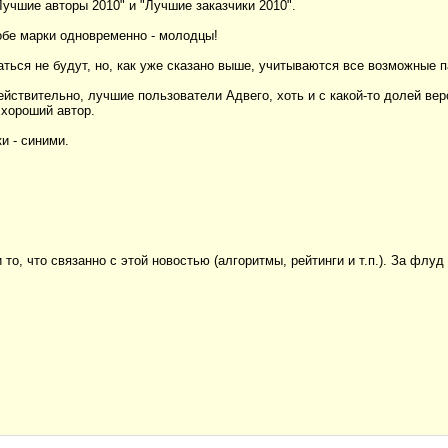
чшие авторы 2010" и "Лучшие заказчики 2010".
бе марки одновременно - молодцы!
ться не будут, но, как уже сказано выше, учитываются все возможные 
ействительно, лучшие пользователи Адвего, хоть и с какой-то долей веро
 хороший автор.
и - синими.
то, что связанно с этой новостью (алгоритмы, рейтинги и т.п.). За флу