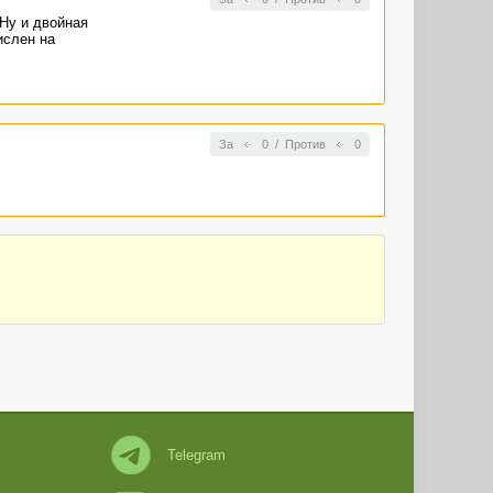
 Ну и двойная
ислен на
За
0
/
Против
0
Telegram