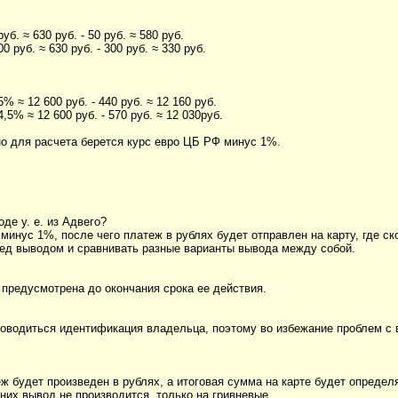
уб. ≈ 630 руб. - 50 руб. ≈ 580 руб.
0 руб. ≈ 630 руб. - 300 руб. ≈ 330 руб.
5% ≈ 12 600 руб. - 440 руб. ≈ 12 160 руб.
4,5% ≈ 12 600 руб. - 570 руб. ≈ 12 030руб.
 но для расчета берется курс евро ЦБ РФ минус 1%.
оде у. е. из Адвего?
Ф минус 1%, после чего платеж в рублях будет отправлен на карту, где с
ред выводом и сравнивать разные варианты вывода между собой.
е предусмотрена до окончания срока ее действия.
 проводиться идентификация владельца, поэтому во избежание проблем 
ж будет произведен в рублях, а итоговая сумма на карте будет определ
них вывод не производится, только на гривневые.