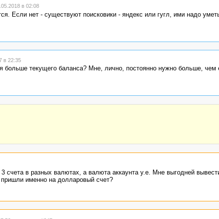
05.2018 в 02:08
я. Если нет - существуют поисковики - яндекс или гугл, ими надо умет
 в 22:35
я больше текущего баланса? Мне, лично, постоянно нужно больше, чем 
 3 счета в разных валютах, а валюта аккаунта у.е. Мне выгодней вывест
они пришли именно на долларовый счет?