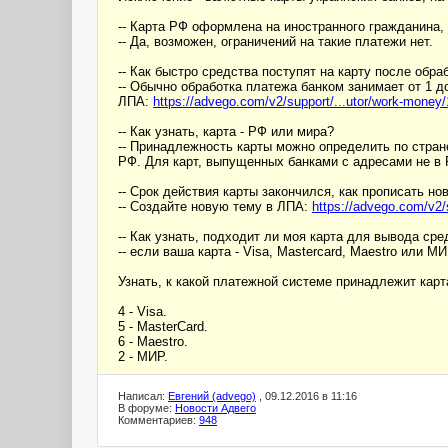
-- Карта РФ оформлена на иностранного гражданина
-- Да, возможен, ограничений на такие платежи нет.
-- Как быстро средства поступят на карту после обра
-- Обычно обработка платежа банком занимает от 1 до
ЛПА:
https://advego.com/v2/support/...utor/work-money
-- Как узнать, карта - РФ или мира?
-- Принадлежность карты можно определить по стране
РФ. Для карт, выпущенных банками с адресами не в 
-- Срок действия карты закончился, как прописать но
-- Создайте новую тему в ЛПА:
https://advego.com/v2/
-- Как узнать, подходит ли моя карта для вывода сре
-- если ваша карта - Visa, Mastercard, Maestro или 
Узнать, к какой платежной системе принадлежит кар
4 - Visa.
5 - MasterCard.
6 - Maestro.
2 - МИР.
Написал:
Евгений (advego)
, 09.12.2016 в 11:16
В форуме:
Новости Адвего
Комментариев:
948