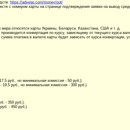
едств:
https://advego.com/money/out/
месте с номером карты на странице подтверждения заявки на вывод сред
ам мира относятся карты Украины, Беларуси, Казахстана, США и т. д.
., производится конвертация по курсу, зависящему от текущего курса ва
я сумма платежа в валюте карты будет зависеть от курса конвертации, 
 17,5 руб., но минимальная комиссия - 50 руб.);
 - 19,5 руб., но минимальная комиссия - 300 руб.).
б. - 350 руб.);
уб. - 450 руб.).