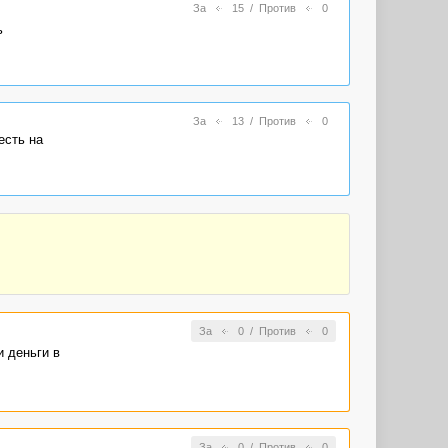
За
15
/
Против
0
ь
За
13
/
Против
0
есть на
За
0
/
Против
0
и деньги в
За
0
/
Против
0