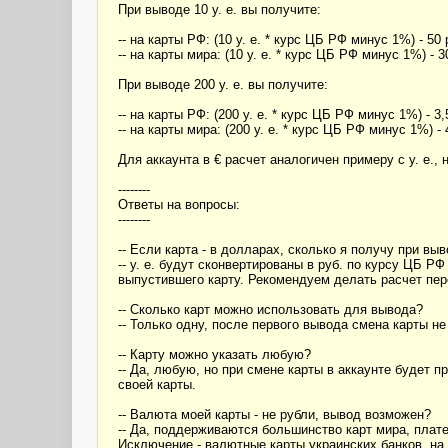
При выводе 10 у. е. вы получите:
-- на карты РФ: (10 у. е. * курс ЦБ РФ минус 1%) - 50 р
-- на карты мира: (10 у. е. * курс ЦБ РФ минус 1%) - 30
При выводе 200 у. е. вы получите:
-- на карты РФ: (200 у. е. * курс ЦБ РФ минус 1%) - 3,
-- на карты мира: (200 у. е. * курс ЦБ РФ минус 1%) - 
Для аккаунта в € расчет аналогичен примеру с у. е.,
--------
Ответы на вопросы:
--------
-- Если карта - в долларах, сколько я получу при выв
-- у. е. будут сконвертированы в руб. по курсу ЦБ Р
выпустившего карту. Рекомендуем делать расчет пе
-- Сколько карт можно использовать для вывода?
-- Только одну, после первого вывода смена карты н
-- Карту можно указать любую?
-- Да, любую, но при смене карты в аккаунте будет
своей карты.
-- Валюта моей карты - не рубли, вывод возможен?
-- Да, поддерживаются большинство карт мира, плате
Исключение - валютные карты украинских банков, на 