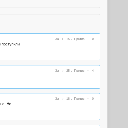
За
15
/
Против
0
и поступили
За
25
/
Против
4
За
18
/
Против
0
но. Не