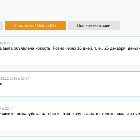
Участники / Delmar017
Все комментарии
6 в 21:25
 была объявлена новость. Ровно через 16 дней, т. е., 25 декабря, деньг
8.12.2016 в 23:54
а.
 в 22:44
Опишите, пожалуйста, алгоритм. Тоже хочу вывести столько, сколько нуж