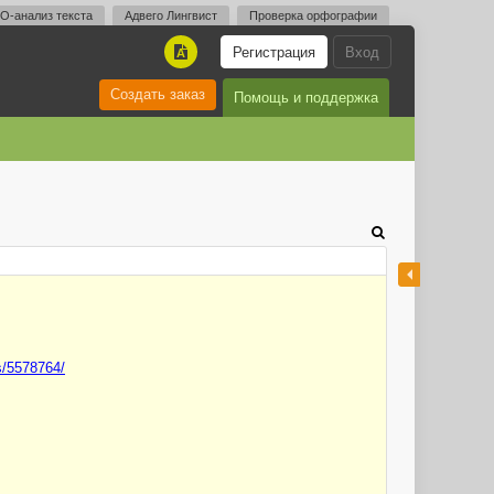
O-анализ текста
Адвего Лингвист
Проверка орфографии
Регистрация
Вход
A
Создать заказ
Помощь и поддержка
s/5578764/