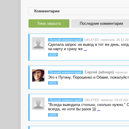
Комментарии
Тема закрыта
Последние комментарии
Лучший комментарий
DELETED
написала 26.12.201
Сделала запрос на вывод в тот же день, когда
на карту и сразу же
...
#182
Сергей (advego)
Лучший комментарий
написал 1
Это к Путину, Порошенко и Обаме, пожалуйст
#151
Лучший комментарий
DELETED
написал 03.02.2017
"Всегда выводила столько, сколько нужно." 
всегда, но хотя бы разок )))
...
#355