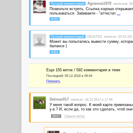
Agnessa1970
Лучший комментарий
написала 30.
Позвольте встрять. Ссылка хорошо открываетс
пользоваться. Забиваете - "аттестат
...
#760
Лучший комментарий
DELETED
написал 03.02.2017
Может вы попытались вывести сумму, котора
балансе )
#354
Еще 155 веток / 592 комментария в темe
Последний:
09.12.2016 в 08:04
Показать
Delmar017
написал 18.12.2017 в 17:48
У меня такой вопрос. К моей карте привязаны
у.е.? И, если да, то как это сделать, чтоб 
#647
Скрыть ветку