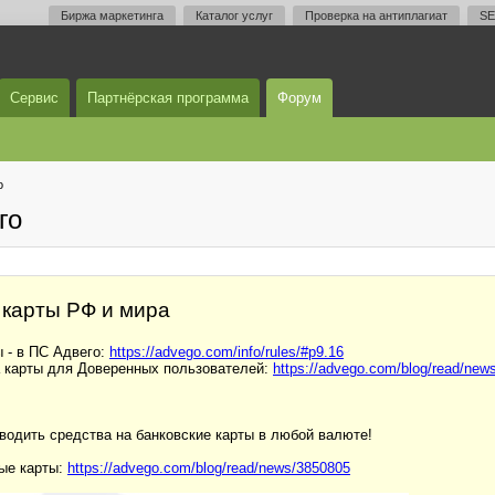
Биржа маркетинга
Каталог услуг
Проверка на антиплагиат
SE
Сервис
Партнёрская программа
Форум
о
го
 карты РФ и мира
 - в ПС Адвего:
https://advego.com/info/rules/#p9.16
 карты для Доверенных пользователей:
https://advego.com/blog/read/new
ыводить средства на банковские карты в любой валюте!
вые карты:
https://advego.com/blog/read/news/3850805