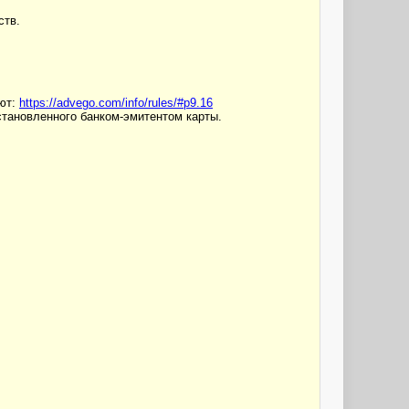
ств.
лют:
https://advego.com/info/rules/#p9.16
установленного банком-эмитентом карты.