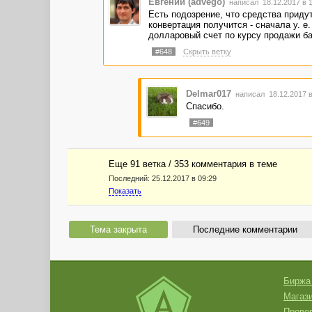
Евгений (advego)
написал 18.12.2017 в 
Есть подозрение, что средства приду
конвертация получится - сначала у. е
долларовый счет по курсу продажи ба
#648
Скрыть ветку
Delmar017
написал 18.12.2017 
Спасибо.
#649
Еще 91 ветка / 353 комментария в темe
Последний:
25.12.2017 в 09:29
Показать
Тема закрыта
Последние комментарии
Биржа
Магази
Провер