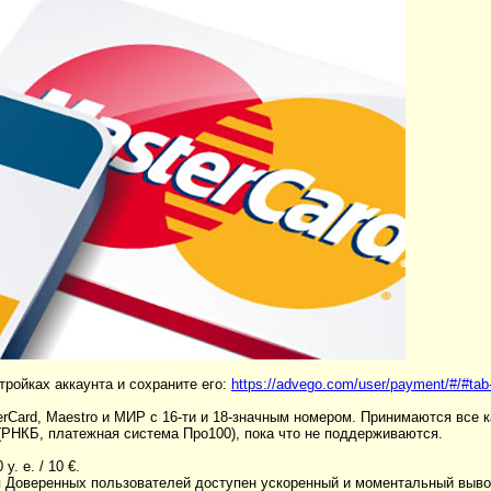
тройках аккаунта и сохраните его:
https://advego.com/user/payment/#/#tab
rCard, Maestro и МИР с 16-ти и 18-значным номером. Принимаются все ка
 (РНКБ, платежная система Про100), пока что не поддерживаются.
. е. / 10 €.
Для Доверенных пользователей доступен ускоренный и моментальный выв