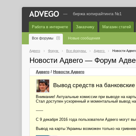
—
биржа копирайтинга №1
Работа в интернете
Заказчику
Магазин статей
Все форумы
Новые сообщения
Адвего
Форум
Все форумы
Адвего
Новости Адвег
Новости Адвего — Форум Адве
Адвего
/
Новости Адвего
Вывод средств на банковские
Внимание! Актуальные комиссии при выводе на карты
Стал доступен ускоренный и моментальный вывод на
------
С 9 декабря 2016 года пользователи Адвего могут в
Вывод на карты Украины возможен только на гривне