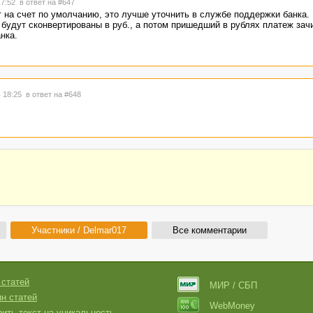
17:52
в ответ на #647
т на счет по умолчанию, это лучше уточнить в службе поддержки банка.
. будут сконвертированы в руб., а потом пришедший в рублях платеж зач
нка.
в 18:25
в ответ на #648
Участники / Delmar017
Все комментарии
 статей
МИР / СБП
н статей
WebMoney
ить текст на уникальность