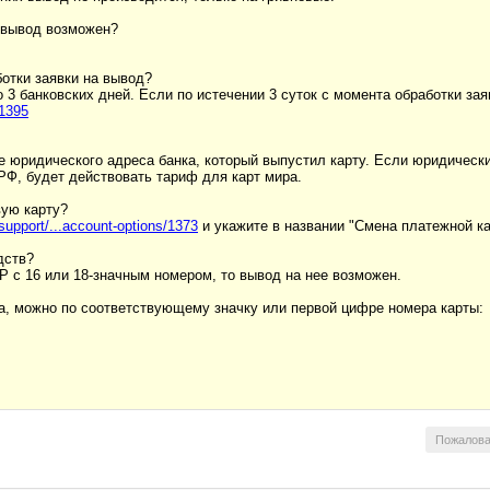
, вывод возможен?
ботки заявки на вывод?
 3 банковских дней. Если по истечении 3 суток с момента обработки зая
/1395
 юридического адреса банка, который выпустил карту. Если юридический
РФ, будет действовать тариф для карт мира.
вую карту?
support/...account-options/1373
и укажите в названии "Смена платежной ка
дств?
МИР с 16 или 18-значным номером, то вывод на нее возможен.
та, можно по соответствующему значку или первой цифре номера карты:
Пожалова