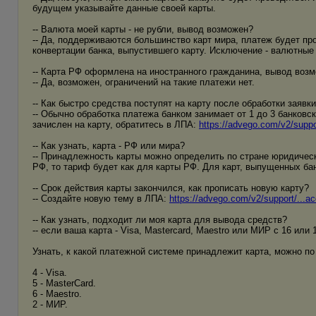
будущем указывайте данные своей карты.
-- Валюта моей карты - не рубли, вывод возможен?
-- Да, поддерживаются большинство карт мира, платеж будет про
конвертации банка, выпустившего карту. Исключение - валютные 
-- Карта РФ оформлена на иностранного гражданина, вывод воз
-- Да, возможен, ограничений на такие платежи нет.
-- Как быстро средства поступят на карту после обработки заявк
-- Обычно обработка платежа банком занимает от 1 до 3 банковс
зачислен на карту, обратитесь в ЛПА:
https://advego.com/v2/suppo
-- Как узнать, карта - РФ или мира?
-- Принадлежность карты можно определить по стране юридическ
РФ, то тариф будет как для карты РФ. Для карт, выпущенных ба
-- Срок действия карты закончился, как прописать новую карту?
-- Создайте новую тему в ЛПА:
https://advego.com/v2/support/...a
-- Как узнать, подходит ли моя карта для вывода средств?
-- если ваша карта - Visa, Mastercard, Maestro или МИР с 16 ил
Узнать, к какой платежной системе принадлежит карта, можно п
4 - Visa.
5 - MasterCard.
6 - Maestro.
2 - МИР.