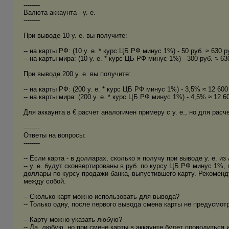
--------
Валюта аккаунта - у. е.
--------
При выводе 10 у. е. вы получите:
-- на карты РФ: (10 у. е. * курс ЦБ РФ минус 1%) - 50 руб. ≈ 630 ру
-- на карты мира: (10 у. е. * курс ЦБ РФ минус 1%) - 300 руб. ≈ 630
При выводе 200 у. е. вы получите:
-- на карты РФ: (200 у. е. * курс ЦБ РФ минус 1%) - 3,5% ≈ 12 600 
-- на карты мира: (200 у. е. * курс ЦБ РФ минус 1%) - 4,5% ≈ 12 60
Для аккаунта в € расчет аналогичен примеру с у. е., но для рас
--------
Ответы на вопросы:
--------
-- Если карта - в долларах, сколько я получу при выводе у. е. из
-- у. е. будут сконвертированы в руб. по курсу ЦБ РФ минус 1%, 
доллары по курсу продажи банка, выпустившего карту. Рекомен
между собой.
-- Сколько карт можно использовать для вывода?
-- Только одну, после первого вывода смена карты не предусмот
-- Карту можно указать любую?
-- Да, любую, но при смене карты в аккаунте будет проводитьс