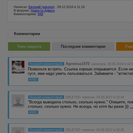
Написал:
Евгений (advego)
, 09.12.2016 в 11:16
В форуме:
Новости Адвего
Комментариев:
948
Комментарии
Тема закрыта
Последние комментарии
Уча
Agnessa1970
Лучший комментарий
написала 30.05.2018 в 02:
Позвольте встрять. Ссылка хорошо открывается. Если не
гугл, ими надо уметь пользоваться. Забиваете - "аттест
#760
Лучший комментарий
DELETED
написал 03.02.2017 в 22:44
"Всегда выводила столько, сколько нужно." Опишите, по
столько, сколько нужно. Не всегда, но хотя бы разок )))
..
#355
Лучший комментарий
DELETED
написал 03.02.2017 в 22:35