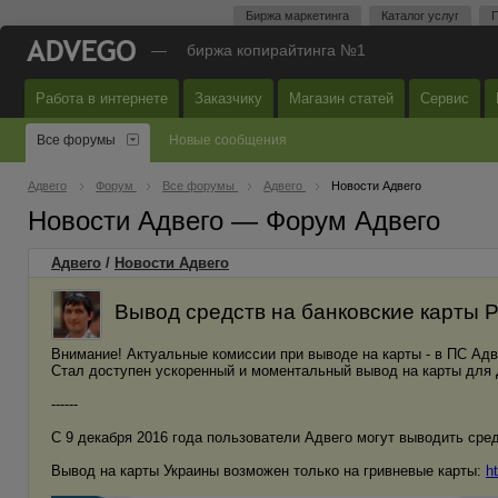
Биржа маркетинга
Каталог услуг
П
—
биржа копирайтинга №1
Работа в интернете
Заказчику
Магазин статей
Сервис
Все форумы
Новые сообщения
Адвего
Форум
Все форумы
Адвего
Новости Адвего
Новости Адвего — Форум Адвего
Адвего
/
Новости Адвего
Вывод средств на банковские карты 
Внимание! Актуальные комиссии при выводе на карты - в ПС Ад
Стал доступен ускоренный и моментальный вывод на карты для
------
С 9 декабря 2016 года пользователи Адвего могут выводить сре
Вывод на карты Украины возможен только на гривневые карты:
h