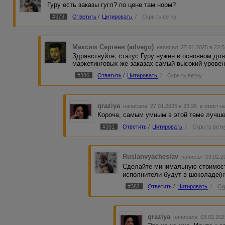
Гуру есть заказы гугл? по цене там норм?
#379
Ответить
/
Цитировать
/
Скрыть ветку
Максим Сергеев (advego)
написал 27.01.2025 в 22:
Здравствуйте, статус Гуру нужен в основном для
маркетинговых же заказах самый высокий уровень
#380
Ответить
/
Цитировать
/
Скрыть ветку
qraziya
написала 27.01.2025 в 23:26
в ответ н
Короче, самым умным в этой теме лучше
#381
Ответить
/
Цитировать
/
Скрыть ветк
Ruslanvyacheslav
написал 03.02.2
Сделайте минимальную стоимость
исполнители будут в шоколаде(н
#382
Ответить
/
Цитировать
/
Ск
qraziya
написала 03.02.202