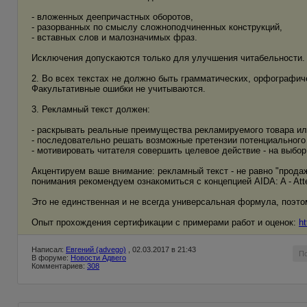
- вложенных деепричастных оборотов,
- разорванных по смыслу сложноподчиненных конструкций,
- вставных слов и малозначимых фраз.
Исключения допускаются только для улучшения читабельности.
2. Во всех текстах не должно быть грамматических, орфографич
Факультативные ошибки не учитываются.
3. Рекламный текст должен:
- раскрывать реальные преимущества рекламируемого товара ил
- последовательно решать возможные претензии потенциального 
- мотивировать читателя совершить целевое действие - на выбор: 
Акцентируем ваше внимание: рекламный текст - не равно "прода
понимания рекомендуем ознакомиться с концепцией AIDA: A - Attentio
Это не единственная и не всегда универсальная формула, поэт
Опыт прохождения сертификации с примерами работ и оценок:
ht
Написал:
Евгений (advego)
, 02.03.2017 в 21:43
П
В форуме:
Новости Адвего
Комментариев:
308