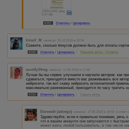
1080x2340, jpeg
0.67 Mb
#385
Ответить
/
Цитировать
IrinaV_M
написал 20.10.2019 в 20:54
Скажите, сколько бонусов должно быть для оплаты серт
#286
Ответить
/
Цитировать
/
Показать ветку - 3 ответа
woolfy34reg
написал 17.06.2020 в 17:09
Лучше бы вы сервис улучшили и научили авторов: как пра
сдаваться, приходится вместо вас разжевывать все автор
нейросети, так вот скажу нейросеть исполнителей привяз
максимально разжеванный, приходится по часу тратить н
#339
Ответить
/
Цитировать
/
Скрыть ветку
Евгений (advego)
написал 17.06.2020 в 19:43
в ответ 
Здравствуйте, если я правильно понимаю, речь о 
что в вашем аккаунте они запускаются с быстрым
может взять любой пользователь, в том числе нов