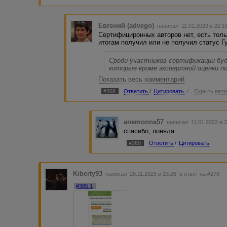
Евгений (advego)
написал 11.01.2022 в 22:
Сертифициронных авторов нет, есть толь
итогам получил или не получил статус Г
Среди участников сертификации бу
которые кроме экспертной оценки п
Показать весь комментарий
- доступ к самым высокооплачиваемы
- доступ к заказам любого уровня н
#368
Ответить
/
Цитировать
/
Скрыть ветк
Экспертов, Профессионалов и Специ
- статус "Гуру" в профиле и специал
anemonna57
написал 11.01.2022 в 
спасибо, поняла
#369
Ответить
/
Цитировать
Kiberty93
написал 28.11.2025 в 13:28
в ответ на #276
#385.1