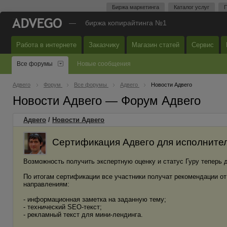
Биржа маркетинга
Каталог услуг
П
—
биржа копирайтинга №1
Работа в интернете
Заказчику
Магазин статей
Сервис
Все форумы
Новые сообщения
Адвего
Форум
Все форумы
Адвего
Новости Адвего
Новости Адвего — Форум Адвего
Адвего
/
Новости Адвего
Сертификация Адвего для исполнител
Возможность получить экспертную оценку и статус Гуру теперь 
По итогам сертификации все участники получат рекомендации о
направлениям:
- информационная заметка на заданную тему;
- технический SEO-текст;
- рекламный текст для мини-лендинга.