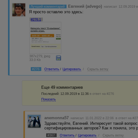
Евгений (advego)
Лучший комментарий
написал 12.09.2019 в
Я просто оставлю это здесь:
#276.1
387x279, jpeg
33.0 Kb
#276
Ответить
/
Цитировать
/
Скрыть ветку
Еще 49 комментариев
Последний:
12.09.2019 в 11:36
в ответ на #276
Показать
anemonna57
написал 11.01.2022 в 22:06
в ответ на #2
Здравствуйте, Евгений. Интересует такой вопрос
сертифицированных авторов? Как я поняла, это 
#367
Ответить
/
Цитировать
/
Скрыть ветку