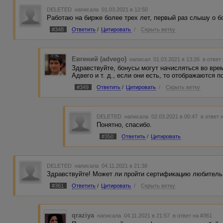
DELETED
написала 01.03.2021 в 12:50
Работаю на бирже более трех лет, первый раз слышу о б
#348
Ответить
/
Цитировать
/
Скрыть ветку
Евгений (advego)
написал 01.03.2021 в 13:26
в ответ
Здравствуйте, бонусы могут начисляться во врем
Адвего и т. д., если они есть, то отображаются п
#349
Ответить
/
Цитировать
/
Скрыть ветку
DELETED
написала 02.03.2021 в 00:47
в ответ 
Понятно, спасибо.
#350
Ответить
/
Цитировать
DELETED
написала 04.11.2021 в 21:38
Здравствуйте! Может ли пройти сертификацию любитель
#361
Ответить
/
Цитировать
/
Скрыть ветку
qraziya
написала 04.11.2021 в 21:57
в ответ на #361