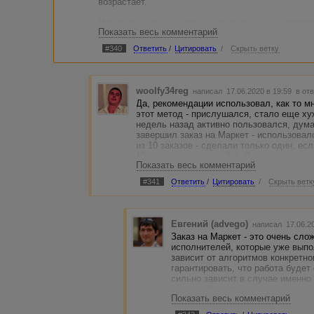
возрастает.
Наверняка вам уже давали рекомендации - работа
Показать весь комментарий
крайний случай - с автоматическим поиском с по
большую часть новичков, по-другому никак - вед
#340
Ответить
/
Цитировать
/
Скрыть ветку
количество пользователей с разными навыками и 
обучать, а кто-то выполнит сразу правильно.
Со своей стороны мы работаем над системой обу
woolfy34reg
написал 17.06.2020 в 19:59
в от
работы часть все же лежит на заказчике - если в
Да, рекомендации использовал, как то м
пошагово, ошибок будет меньше, но нужно учитыв
этот метод - прислушался, стало еще хуж
чем сказал выше.
недель назад активно пользовался, дума
завершил заказ на Маркет - использовал
из 10 заказов - сделали только один, есл
10 заказов проходит 3-4. Я не преувелич
Показать весь комментарий
часто не могут справиться с этой задаче
Хорошо, включал отбор по заявкам, добав
#341
Ответить
/
Цитировать
/
Скрыть ветк
самый.
Некоторые пишут в карточке работы, как
совести заплатить, даже если работа не 
попрошайки, просто просят заплатить из-
Евгений (advego)
написал 17.06.2
Заказ на Маркет - это очень сло
исполнителей, которые уже выпо
зависит от алгоритмов конкретно
гарантировать, что работа будет
сильно зависит в случае именно
задач нейросеть точно поможет 
Показать весь комментарий
исполнителей.