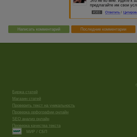
Это не ко мне. Идите к 
предлагайте им свои усл
#383
Ответить
/
Цитиров
Написать комментарий
Последние комментарии
Биржа статей
Магазин статей
Проверить текст на уникальность
Проверка орфографии онлайн
SEO анализ онлайн
Проверка качества текста
МИР / СБП