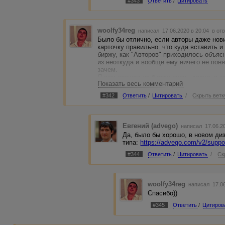
#343
Ответить
/
Цитировать
woolfy34reg
написал 17.06.2020 в 20:04
в от
Было бы отлично, если авторы даже нови
карточку правильно. что куда вставить и
биржу, как "Авторов" приходилось объясн
из неоткуда и вообще ему ничего не поня
зачем.
Я сам пришел на биржу очень давно, в к
Показать весь комментарий
самостоятельно, были небольшие сложн
#342
Ответить
/
Цитировать
/
Скрыть ветк
Евгений (advego)
написал 17.06.2
Да, было бы хорошо, в новом ди
типа:
https://advego.com/v2/suppor
#344
Ответить
/
Цитировать
/
Ск
woolfy34reg
написал 17.06
Спасибо))
#345
Ответить
/
Цитиров