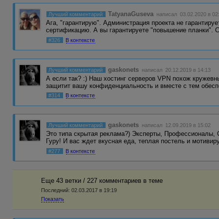
TatyanaGuseva
Лучший комментарий
написал 03.02.2020 в 02
Ага, "гарантирую". Администрация проекта не гарантируе
сертификацию. А вы гарантируете "повышение планки". 
#326
В контексте
gaskonets
Лучший комментарий
написал 20.12.2019 в 14:13
А если так? :) Наш хостинг серверов VPN похож кружевные 
защитит вашу конфиденциальность и вместе с тем обес
#314
В контексте
gaskonets
Лучший комментарий
написал 12.09.2019 в 15:02
Это типа скрытая реклама?) Эксперты, Профессионалы, 
Гуру! И вас ждет вкусная еда, теплая постель и мотив
#277
В контексте
Еще 43 ветки / 227 комментариев в темe
Последний:
02.03.2017 в 19:19
Показать