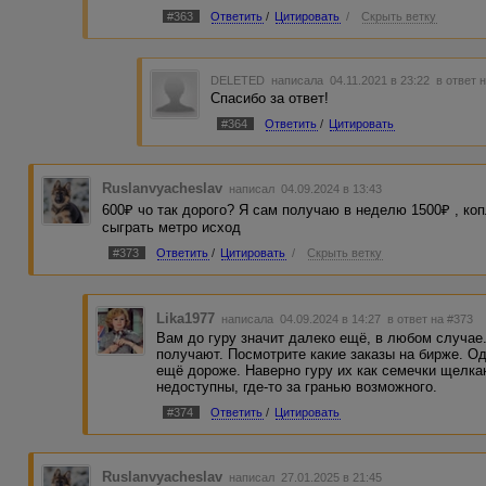
#363
Ответить
/
Цитировать
/
Скрыть ветку
DELETED
написала 04.11.2021 в 23:22
в ответ 
Спасибо за ответ!
#364
Ответить
/
Цитировать
Ruslanvyacheslav
написал 04.09.2024 в 13:43
600₽ чо так дорого? Я сам получаю в неделю 1500₽ , коп
сыграть метро исход
#373
Ответить
/
Цитировать
/
Скрыть ветку
Lika1977
написала 04.09.2024 в 14:27
в ответ на #373
Вам до гуру значит далеко ещё, в любом случае
получают. Посмотрите какие заказы на бирже. Од
ещё дороже. Наверно гуру их как семечки щелкаю
недоступны, где-то за гранью возможного.
#374
Ответить
/
Цитировать
Ruslanvyacheslav
написал 27.01.2025 в 21:45