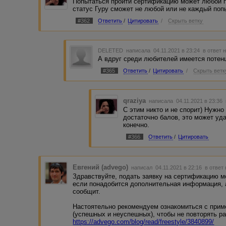
Попытаться пройти сертификацию может любой п
статус Гуру сможет не любой или не каждый по
#362
Ответить
/
Цитировать
/
Скрыть ветку
DELETED
написала 04.11.2021 в 23:24
в ответ 
А вдруг среди любителей имеется потенц
#365
Ответить
/
Цитировать
/
Скрыть ветк
qraziya
написала 04.11.2021 в 23:36
С этим никто и не спорит) Нужно
достаточно балов, это может уд
конечно.
#366
Ответить
/
Цитировать
Евгений (advego)
написал 04.11.2021 в 22:16
в ответ
Здравствуйте, подать заявку на сертификацию 
если понадобится дополнительная информация, 
сообщит.
Настоятельно рекомендуем ознакомиться с при
(успешных и неуспешных), чтобы не повторять р
https://advego.com/blog/read/freestyle/3840899/