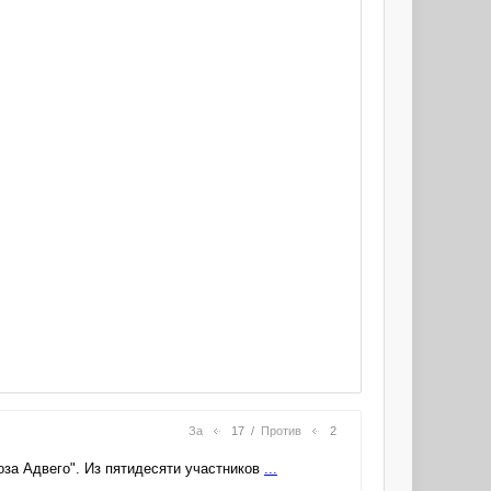
За
17
/
Против
2
оза Адвего". Из пятидесяти участников
...