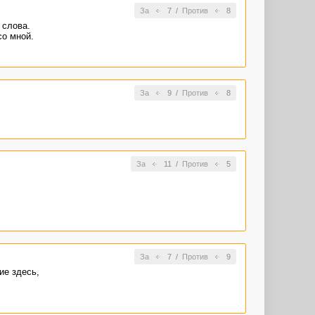
или показать
За
7
/
Против
8
а или
 слова.
со мной.
 это пациент
ть конца?
нках это
ро посещение
За
9
/
Против
8
За
11
/
Против
5
За
7
/
Против
9
ие здесь,