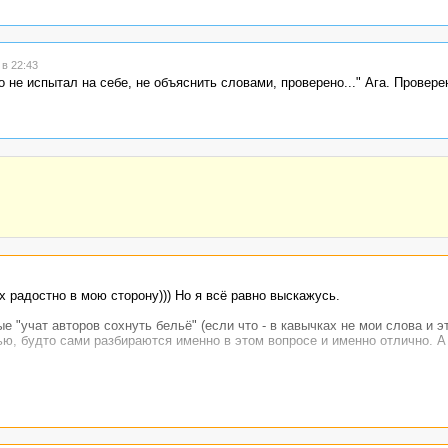
в 22:43
ого не испытал на себе, не объяснить словами, проверено..." Ага. Провере
х радостно в мою сторону))) Но я всё равно выскажусь.
"учат авторов сохнуть бельё" (если что - в кавычках не мои слова и эт
ю, будто сами разбираются именно в этом вопросе и именно отлично. А 
ыть!" А спроси его, откуда у критика(на) такая уверенность, ответит: "А я
был!" А если автор имеет другое мнение, не схожее с мнением создате
, фактическая ошибка? Рерайтер сделал некачественный рерайт, например
если сами конкретно не разобрались в теме. Гораздо важнее изложенных