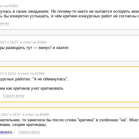
роизведения? Рассказать о том, как совершается тот или иной процесс, 
ет на #1892
другу с заботой и любовью? Поделиться своими навыками готовки блюд
анулась в своих ожиданиях. Но почему-то никто не пытается оспорить мои
ь бы конкретно услышать, в чём критики конкурсных работ не согласны 
 инопланетянин с фиолетовым хвостом, таких же не бывает? Э! А почему
ветку
н с таким диагнозом вообще только вздыхать через раз и грустно ожида
 себя подобно следователям, а не литературным критикам. И даже в оце
ильно и понятно - зачёт". Как в третьем классе проверяют сочинения п
2017 в 18:27
в ответ на #1894
ры разводить тут — минус! и хватит.
17 в 18:51
в ответ на #1894
курсных работах: "я не обманулась".
ем как критиков учат критиковать.
/
Скрыть ветку
.2017 в 18:57
в ответ на #1899
ательнее, то заметили бы после слова "критика" в скобочках "на". Мног
ками, скорее критиканы.
ировать
/
Скрыть ветку