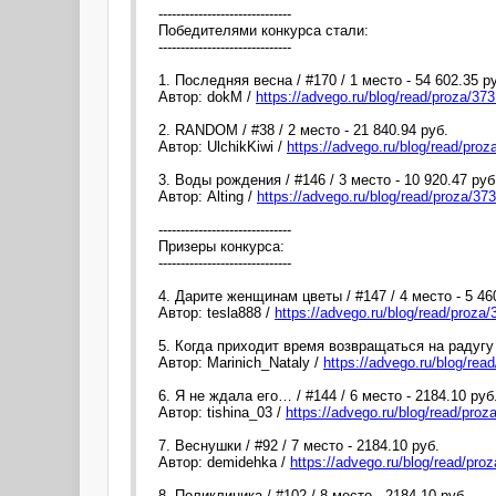
------------------------------
Победителями конкурса стали:
------------------------------
1. Последняя весна / #170 / 1 место - 54 602.35 р
Автор: dokM /
https://advego.ru/blog/read/proza/37
2. RANDOM / #38 / 2 место - 21 840.94 руб.
Автор: UlchikKiwi /
https://advego.ru/blog/read/pro
3. Воды рождения / #146 / 3 место - 10 920.47 руб
Автор: Alting /
https://advego.ru/blog/read/proza/37
------------------------------
Призеры конкурса:
------------------------------
4. Дарите женщинам цветы / #147 / 4 место - 5 46
Автор: tesla888 /
https://advego.ru/blog/read/proza
5. Когда приходит время возвращаться на радугу /
Автор: Marinich_Nataly /
https://advego.ru/blog/rea
6. Я не ждала его… / #144 / 6 место - 2184.10 руб
Автор: tishina_03 /
https://advego.ru/blog/read/pro
7. Веснушки / #92 / 7 место - 2184.10 руб.
Автор: demidehka /
https://advego.ru/blog/read/pro
8. Поликлиника / #102 / 8 место - 2184.10 руб.