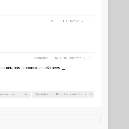
За
11
/
Против
8
Нравится
87
/
Не нравится
8
едлагаем вам высказаться обо всем
...
Нравится
87
/
Не нравится
8