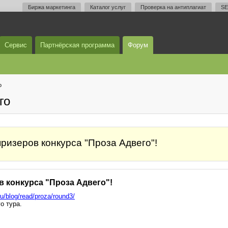
Биржа маркетинга
Каталог услуг
Проверка на антиплагиат
SE
Сервис
Партнёрская программа
Форум
о
го
ризеров конкурса "Проза Адвего"!
 конкурса "Проза Адвего"!
ru/blog/read/proza/round3/
о тура.