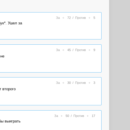
За
72
/
Против
5
ук*. Ушел за
За
45
/
Против
9
 не
За
30
/
Против
3
т второго
За
50
/
Против
17
бы выиграть