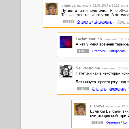
вопрос, а зачем ЭТО написано? Какова цель п
ulanova
написала 12.05.2017 в 18:25
в отв
читателю, что люди должны относиться друг 
Ну, вот и тапки полетели... Я не обм
примитивно посмешить читателя?
Только плюются из-за угла. А хотелос
А! А где они взяли сметану? О! А почему это
#1894
Ответить
/
Цитировать
/
Скрыть 
обратил внимание на девушку, когда он долже
Утрирую, конечно. Но просто некоторые ведут
прослеживается. "Складно написано. Всё прав
Lackmusmilch
написала 12.05.
музея...
А нет у меня времени тары-ба
#1895
Ответить
/
Цитировать
Seliverstovna
написала 12.05.20
Патетики как в некоторых кон
Без минуса. просто ржу, над т
#1899
Ответить
/
Цитировать
ulanova
написала 12.05
Если бы Вы были вним
считающие себя крити
#1902
Ответить
/
Цит