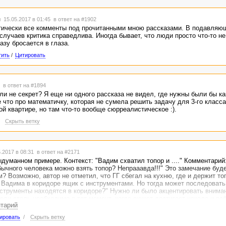
 15.05.2017 в 01:45
в ответ на #1902
тически все комменты под прочитанными мною рассказами. В подавляю
лучаев критика справедлива. Иногда бывает, что люди просто что-то не
разу бросается в глаза.
тить
/
Цитировать
1
в ответ на #1894
сли не секрет? Я еще ни одного рассказа не видел, где нужны были бы ка
 что про математичку, которая не сумела решить задачу для 3-го класса
й квартире, но там что-то вообще сюрреалистическое :).
/
Скрыть ветку
.2017 в 08:31
в ответ на #2171
думанном примере. Контекст: "Вадим схватил топор и ...." Комментарий:
обычного человека можно взять топор? Непрааавда!!!" Это замечание буд
? Возможно, автор не отметил, что ГГ сбегал на кухню, где и держит то
 Вадима в коридоре ящик с инструментами. Но тогда может последовать
нструменты находятся в коридоре?" Нужно ли было акцентировать внима
ели столь необходимо в тот момент, когда сюжет достигает накала и вс
нтарий
ять уточнение: "Вадим схватил топор из ящика с инструментами, который
идоре, потому что квартира маленькая, а другое место найти было трудн
ировать
/
Скрыть ветку