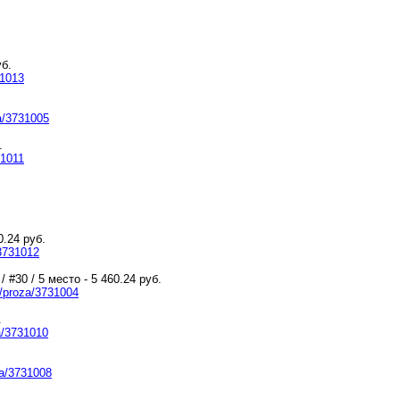
уб.
31013
za/3731005
.
31011
0.24 руб.
/3731012
 #30 / 5 место - 5 460.24 руб.
d/proza/3731004
.
za/3731010
za/3731008