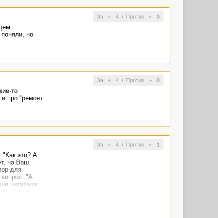
За
4
/
Против
0
щем
 поняли, но
За
4
/
Против
0
кие-то
 и про "ремонт
За
4
/
Против
1
 "Как это? А
ет, на Ваш
пор для
 вопрос: "А
ние читателя
ё происходит
 у него
о."