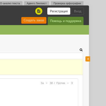
O-анализ текста
Адвего Лингвист
Проверка орфографии
Регистрация
Вход
A
Создать заказ
Помощь и поддержка
За
30
/
Против
3