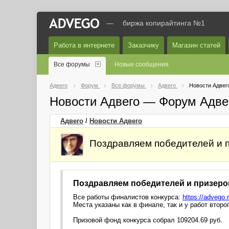
—
биржа копирайтинга №1
Работа в интернете
Заказчику
Магазин статей
Все форумы
Новые сообщения
Адвего
Форум
Все форумы
Адвего
Новости Адвег
Новости Адвего — Форум Адве
Адвего
/
Новости Адвего
Поздравляем победителей и п
Поздравляем победителей и призеров
Все работы финалистов конкурса:
https://advego.
Места указаны как в финале, так и у работ второг
Призовой фонд конкурса собрал 109204.69 руб.