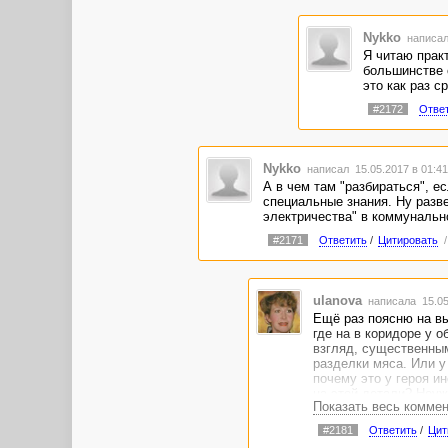
Nykko
написал
Я читаю прак
большинстве с
это как раз с
#2172
Отве
Nykko
написал 15.05.2017 в 01:4
А в чем там "разбираться", е
специальные знания. Ну разве
электричества" в коммунально
#2171
Ответить
/
Цитировать
ulanova
написала 15.05
Ещё раз поясню на вы
где на в коридоре у 
взгляд, существенным
разделки мяса. Или у
почему это у героя и
на этой детали? Неуж
Показать весь комме
молниеносно - вставл
постоянно стоит в кор
#2181
Ответить
/
Цит