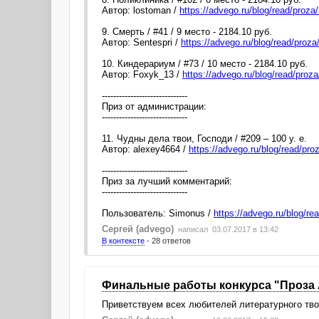
Автор: lostoman /
https://advego.ru/blog/read/proz
9. Смерть / #41 / 9 место - 2184.10 руб.
Автор: Sentespri /
https://advego.ru/blog/read/proz
10. Киндерариум / #73 / 10 место - 2184.10 руб.
Автор: Foxyk_13 /
https://advego.ru/blog/read/proz
------------------------------
Приз от администрации:
------------------------------
11. Чудны дела твои, Господи / #209 – 100 у. е.
Автор: alexey4664 /
https://advego.ru/blog/read/pr
------------------------------
Приз за лучший комментарий:
------------------------------
Пользователь: Simonus /
https://advego.ru/blog/
Сергей (advego)
написал 03.07.2017 в 13:42
В контексте
- 28 ответов
Финальные работы конкурса "Проза 
Приветствуем всех любителей литературного тво