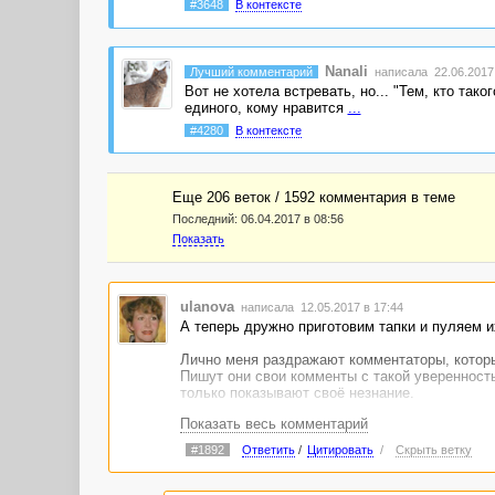
#3648
В контексте
Nanali
Лучший комментарий
написала 22.06.2017 
Вот не хотела встревать, но... "Тем, кто так
единого, кому нравится
...
#4280
В контексте
Еще 206 веток / 1592 комментария в темe
Последний:
06.04.2017 в 08:56
Показать
ulanova
написала 12.05.2017 в 17:44
А теперь дружно приготовим тапки и пуляем и
Лично меня раздражают комментаторы, которые 
Пишут они свои комменты с такой уверенность
только показывают своё незнание.
Показать весь комментарий
"Вы, автор, разберитесь, такого же не может б
то)!" Или: "Так ведь фильм на похожую тему 
#1892
Ответить
/
Цитировать
/
Скрыть ветку
Если там, где что-то подобное было написано
Ребят, не нужно выискивать "несостыковки", 