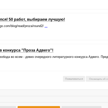
ался! 50 работ, выбираем лучшую!
go.com/blog/read/proza/round2/
...
 конкурса "Проза Адвего"!
Свобода во всем - девиз очередного литературного конкурса Адвего. Пр
Пожаловаться