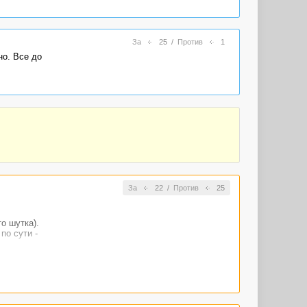
За
25
/
Против
1
но. Все до
За
22
/
Против
25
о шутка).
по сути -
 читал (там-
лей фильма?
.)))
 фактов