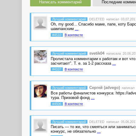
Написать комментарий
Последние комме
Лучший комментарий
DELETED
написал 03.07.2017
Oh, my good... Спасибо маме, папе, коту Бар
шампанским
...
#4510
В контексте
svetik04
Лучший комментарий
написала 20.06.201
Пролистала комментарии к работам и вот что
засчитают". Т. е. за 1-2 рассказа
...
#4107
В контексте
Сергей (advego)
Лучший комментарий
написал 0
Все работы финалистов конкурса: https://adve
тура. Призовой фонд
...
#4506
В контексте
Лучший комментарий
DELETED
написал 05.06.2017
Писать — то же, что смеяться или заниматьс
конкурс, не обязательно
...