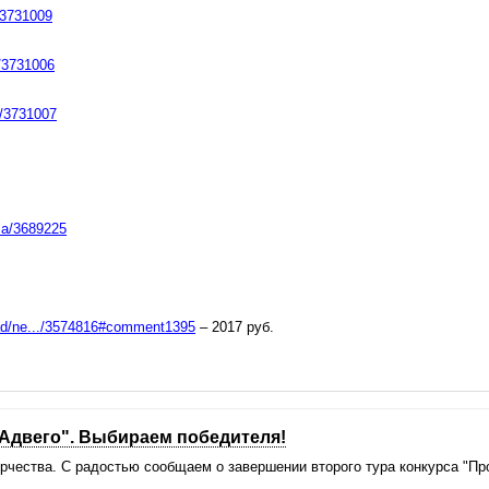
a/3731009
a/3731006
a/3731007
oza/3689225
read/ne.../3574816#comment1395
– 2017 руб.
Адвего". Выбираем победителя!
рчества. С радостью сообщаем о завершении второго тура конкурса "Пр