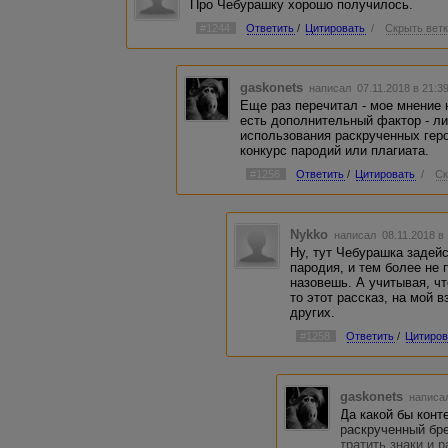
Про Чебурашку хорошо получилось.
#1244
Ответить
/
Цитировать
/
Скрыть вет
gaskonets
написал 07.11.2018 в 21:
Еще раз перечитал - мое мнение 
есть дополнительный фактор - ли
использования раскрученных геро
конкурс пародий или плагиата.
#1256
Ответить
/
Цитировать
/
Ск
Nykko
написал 08.11.2018 в
Ну, тут Чебурашка задейс
пародия, и тем более не
назовешь. А учитывая, ч
то этот рассказ, на мой 
других.
#1258
Ответить
/
Цитиров
gaskonets
написал
Да какой бы конт
раскрученный бре
тратить знаки и 