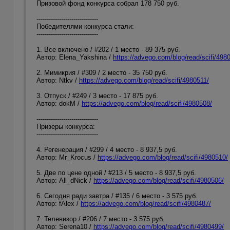
Призовой фонд конкурса собрал 178 750 руб.
------------------------------
Победителями конкурса стали:
------------------------------
1. Все включено / #202 / 1 место - 89 375 руб.
Автор: Elena_Yakshina /
https://advego.com/blog/read/scifi/498
2. Мимикрия / #309 / 2 место - 35 750 руб.
Автор: Ntkv /
https://advego.com/blog/read/scifi/4980511/
3. Отпуск / #249 / 3 место - 17 875 руб.
Автор: dokM /
https://advego.com/blog/read/scifi/4980508/
------------------------------
Призеры конкурса:
------------------------------
4. Регенерация / #299 / 4 место - 8 937,5 руб.
Автор: Mr_Krocus /
https://advego.com/blog/read/scifi/4980510/
5. Две по цене одной / #213 / 5 место - 8 937,5 руб.
Автор: All_dNick /
https://advego.com/blog/read/scifi/4980506/
6. Сегодня ради завтра / #135 / 6 место - 3 575 руб.
Автор: fAlex /
https://advego.com/blog/read/scifi/4980487/
7. Телевизор / #206 / 7 место - 3 575 руб.
Автор: Serena10 /
https://advego.com/blog/read/scifi/4980499/