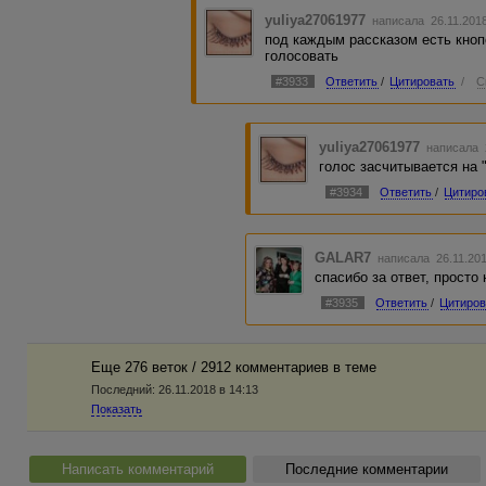
yuliya27061977
написала 26.11.201
под каждым рассказом есть кнопо
голосовать
#3933
Ответить
/
Цитировать
/
С
yuliya27061977
написала 2
голос засчитывается на 
#3934
Ответить
/
Цитиро
GALAR7
написала 26.11.20
спасибо за ответ, просто
#3935
Ответить
/
Цитиров
Еще 276 веток / 2912 комментариев в темe
Последний:
26.11.2018 в 14:13
Показать
Написать комментарий
Последние комментарии