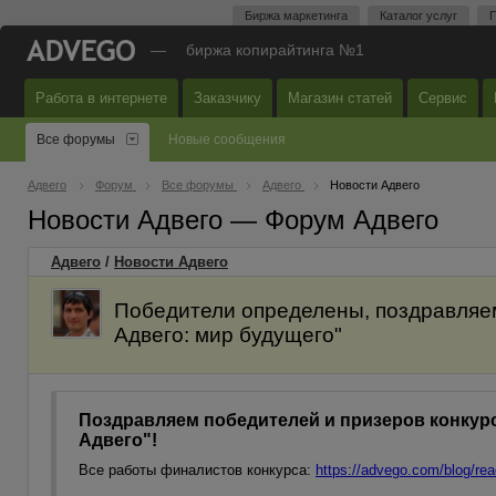
Биржа маркетинга
Каталог услуг
П
—
биржа копирайтинга №1
Работа в интернете
Заказчику
Магазин статей
Сервис
Все форумы
Новые сообщения
Адвего
Форум
Все форумы
Адвего
Новости Адвего
Новости Адвего — Форум Адвего
Адвего
/
Новости Адвего
Победители определены, поздравляем
Адвего: мир будущего"
Поздравляем победителей и призеров конкур
Адвего"!
Все работы финалистов конкурса:
https://advego.com/blog/read