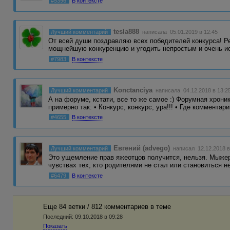
#5396
В контексте
tesla888
Лучший комментарий
написала 05.01.2019 в 12:45
От всей души поздравляю всех победителей конкурса! Р
мощнейшую конкуренцию и угодить непростым и очень 
#7983
В контексте
Konctanciya
Лучший комментарий
написала 04.12.2018 в 13:2
А на форуме, кстати, все то же самое :) Форумная хрони
примерно так: • Конкурс, конкурс, ура!!! • Где комментар
#4655
В контексте
Евгений (advego)
Лучший комментарий
написал 12.12.2018 в
Это ущемление прав яжеотцов получится, нельзя. Мыжер
чувствах тех, кто родителями не стал или становиться н
#6479
В контексте
Еще 84 ветки / 812 комментариев в темe
Последний:
09.10.2018 в 09:28
Показать