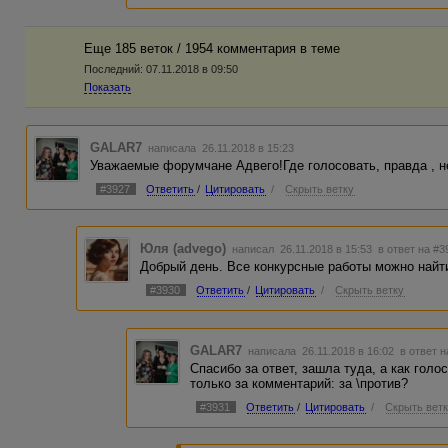
Еще 185 веток / 1954 комментария в темe
Последний:
07.11.2018 в 09:50
Показать
GALAR7
написала 26.11.2018 в 15:23
Уважаемые форумчане Адвего!Где голосовать, правда , не
#3927
Ответить
/
Цитировать
/
Скрыть ветку
Юля (advego)
написал 26.11.2018 в 15:53
в ответ на #3
Добрый день. Все конкурсные работы можно найт
#3930
Ответить
/
Цитировать
/
Скрыть ветку
GALAR7
написала 26.11.2018 в 16:02
в ответ 
Спасибо за ответ, зашла туда, а как гол
только за комментарий: за \против?
#3931
Ответить
/
Цитировать
/
Скрыть вет