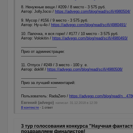
8. Ненужные вещи / #209 / 8 место - 3 575 руб.
Автор: JollyJocsi /
https://advego.com/blog/read/scifi/4980504/
9. Мусор / #156 / 9 место - 3 575 руб.
Автор: Hy-u-4o /
https://advego.com/blog/read/scifi/4980491/
10. Папочка, я вся горю! / #177 / 10 место - 3 575 руб.
Автор: Volokitin /
https://advego.com/blog/read/scifi/4980493/
------------------------------
Приз от администрации:
------------------------------
11. Отпуск / #249 / 3 место - 100 у. е.
Автор: dokM /
https://advego.com/blog/read/scifi/4980508/
------------------------------
Приз за лучший комментарий:
------------------------------
Пользователь: RadaZero /
https://advego.com/blog/read/n...4
Евгений (advego)
написал 31.12.2018 в 12:39
В контексте
- 1 ответ
3 тур голосования конкурса "Научная фантаст
поздравляем финалистов!