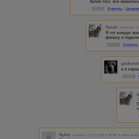
более того. все оказало
#1232
Ответить
/
Цитиров
Nanali
написала 07
Я тот конкурс во
финалу и подклю
#1237
Ответить
gaskonet
а я хорош
#1238
N
П
т
Nykko
написал 07.11.2018 в 19:38
в ответ на #