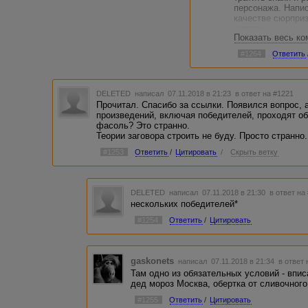
персонажа. Напис
качестве сюрпри
чертами.
Показать весь к
В общем, тогда м
#1264
Ответить
повторяться сейч
за годы.
DELETED
написал 07.11.2018 в 21:23
в ответ на #1221
Прочитал. Спасибо за ссылки. Появился вопрос, 
произведений, включая победителей, проходят об
фасоль? Это странно.
Теории заговора строить не буду. Просто странно.
#1253
Ответить
/
Цитировать
/
Скрыть ветку
DELETED
написал 07.11.2018 в 21:30
в ответ на
нескольких победителей*
#1254
Ответить
/
Цитировать
gaskonets
написал 07.11.2018 в 21:34
в ответ 
Там одно из обязательных условий - впи
дед мороз Москва, обертка от сливочного
#1255
Ответить
/
Цитировать