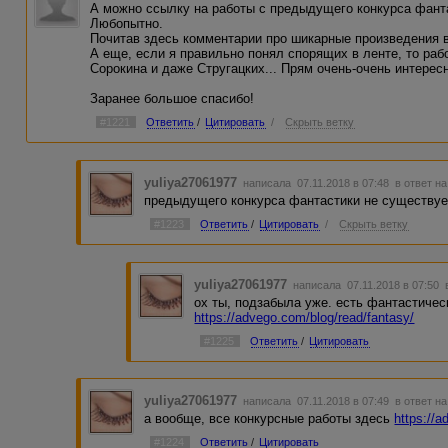
А можно ссылку на работы с предыдущего конкурса фант
Любопытно.
Почитав здесь комментарии про шикарные произведения в 
А еще, если я правильно понял спорящих в ленте, то рабо
Сорокина и даже Стругацких... Прям очень-очень интерес
Заранее большое спасибо!
#1221
Ответить
/
Цитировать
/
Скрыть ветку
yuliya27061977
написала 07.11.2018 в 07:48
в ответ н
предыдущего конкурса фантастики не существуе
#1223
Ответить
/
Цитировать
/
Скрыть ветку
yuliya27061977
написала 07.11.2018 в 07:50
ох ты, подзабыла уже. есть фантастичес
https://advego.com/blog/read/fantasy/
#1225
Ответить
/
Цитировать
yuliya27061977
написала 07.11.2018 в 07:49
в ответ н
а вообще, все конкурсные работы здесь
https://
#1224
Ответить
/
Цитировать