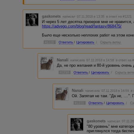
gaskonets
написал 07.11.2018 в 13:35
в ответ на #1221
И через 5 лет десятка призеров мне не нравится,
https://advego.com/blog/read/fantasy/868475/
Было еще несколько неплохих работ на этом конк
#1229
Ответить
/
Цитировать
/
Скрыть ветку
Nanali
написала 07.11.2018 в 14:58
в ответ на 
Да, не про желания и 80-й уровень очень 
#1230
Ответить
/
Цитировать
/
Скрыть вет
Nanali
написала 07.11.2018 в 14:59
в
Ой. Запятая не там. "Да не, ...."
#1231
Ответить
/
Цитировать
/
Ск
gaskonets
написал 07.11.2
"80 уровень" мне категор
приглянулся тогда беспеч