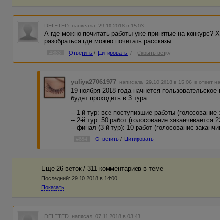
DELETED
написала 29.10.2018 в 15:03
А где можно почитать работы уже принятые на конкурс? Х
разобраться где можно почитать рассказы.
#883
Ответить
/
Цитировать
/
Скрыть ветку
yuliya27061977
написала 29.10.2018 в 15:06
в ответ н
19 ноября 2018 года начнется пользовательское 
будет проходить в 3 тура:
-- 1-й тур: все поступившие работы (голосование 
-- 2-й тур: 50 работ (голосование заканчивается 2
-- финал (3-й тур): 10 работ (голосование заканч
#884
Ответить
/
Цитировать
Еще 26 веток / 311 комментариев в темe
Последний:
29.10.2018 в 14:00
Показать
DELETED
написал 07.11.2018 в 03:43