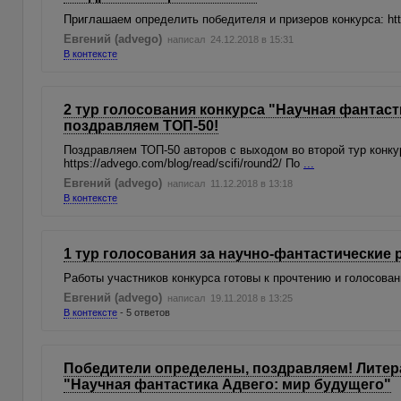
Приглашаем определить победителя и призеров конкурса: https
Евгений (advego)
написал 24.12.2018 в 15:31
В контексте
2 тур голосования конкурса "Научная фантаст
поздравляем ТОП-50!
Поздравляем ТОП-50 авторов с выходом во второй тур конку
https://advego.com/blog/read/scifi/round2/ По
...
Евгений (advego)
написал 11.12.2018 в 13:18
В контексте
1 тур голосования за научно-фантастические 
Работы участников конкурса готовы к прочтению и голосованию
Евгений (advego)
написал 19.11.2018 в 13:25
В контексте
- 5 ответов
Победители определены, поздравляем! Литер
"Научная фантастика Адвего: мир будущего"