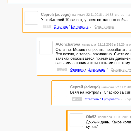
Сергей (advego)
написал 22.11.2018 в 14:33
в ответ на
У любителей 10 заявок, у всех остальных сейчас
#57
Ответить
/
Цитировать
/
Скрыть ветку
AGoncharova
написала 22.11.2018 в 19:26
в 
Отлично. Можно попросить проработать в
Это важно, а теперь архиважно. Система 
заявках отказывается принимать дальне
заспамила своими скриншотами по этому 
#170
Ответить
/
Цитировать
/
Скрыть ветк
Сергей (advego)
написал 22.11.2018
Взял на контроль. Спасибо за сиг
#172
Ответить
/
Цитировать
/
Скр
Ola92
написала 11.09.2019 
Добрый день. Какое коли
сутки?