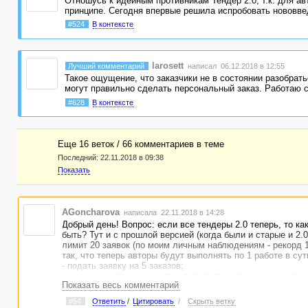
Отношусь к идейным противникам Тендер 2.0, т.к. для а
принципе. Сегодня впервые решила испробовать нововв
#524
В контексте
larosett
Лучший комментарий
написал 06.12.2018 в 12:55
Такое ощущение, что заказчики не в состоянии разобрат
могут правильно сделать персональный заказ. Работаю 
#628
В контексте
Еще 16 веток / 66 комментариев в темe
Последний:
22.11.2018 в 09:38
Показать
AGoncharova
написала 22.11.2018 в 14:28
Добрый день! Вопрос: если все тендеры 2.0 теперь, то к
быть? Тут и с прошлой версией (когда были и старые и 2
лимит 20 заявок (по моим личным наблюдениям - рекорд 1
так, что теперь авторы будут выполнять по 1 работе в су
- подать заявку на 5 заказов;
- дальше система не дает участвовать в тендерах по при
Показать весь комментарий
- один заказчик из пяти спустя 12 часов одобрил;
- работа пришла, выполнил;
#54
Ответить
/
Цитировать
/
Скрыть ветку
- рабочий день окончен.