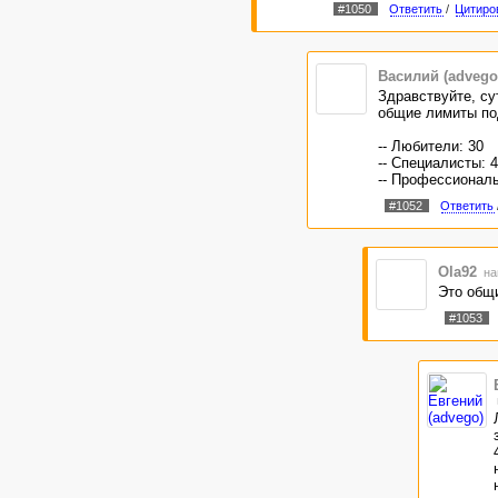
#1050
Ответить
/
Цитиро
Василий (advego
Здравствуйте, су
общие лимиты по
-- Любители: 30
-- Специалисты: 
-- Профессионалы
#1052
Ответить
Ola92
на
Это общ
#1053