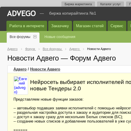
Биржа маркетинга
Каталог услуг
П
—
биржа копирайтинга №1
Работа в интернете
Заказчику
Магазин статей
Сервис
Все форумы
Новые сообщения
Адвего
Форум
Все форумы
Адвего
Новости Адвего
Новости Адвего — Форум Адвего
Адвего
/
Новости Адвего
Нейросеть выбирает исполнителей по
новые Тендеры 2.0
Представляем новые функции заказов:
-- автовыбор подавших заявки исполнителей с помощью нейросе
-- раздельная настройка доступа к заказу и аудитории для поиск
-- доступ к заказу сразу для нескольких Белых списков (БС);
-- создание новых списков и добавление пользователей в уже с
======