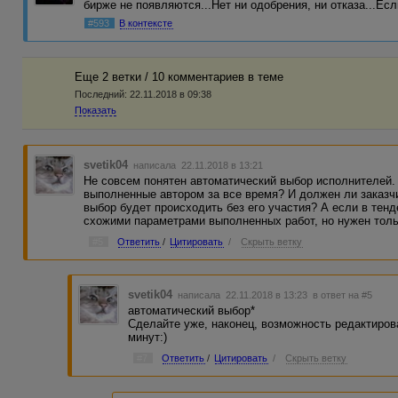
бирже не появляются...Нет ни одобрения, ни отказа...Ес
#593
В контексте
Еще 2 ветки / 10 комментариев в темe
Последний:
22.11.2018 в 09:38
Показать
svetik04
написала 22.11.2018 в 13:21
Не совсем понятен автоматический выбор исполнителей.
выполненные автором за все время? И должен ли заказчи
выбор будет происходить без его участия? А если в тенд
схожими параметрами выполненных работ, но нужен тол
#5
Ответить
/
Цитировать
/
Скрыть ветку
svetik04
написала 22.11.2018 в 13:23
в ответ на #5
автоматический выбор*
Сделайте уже, наконец, возможность редактиров
минут:)
#7
Ответить
/
Цитировать
/
Скрыть ветку