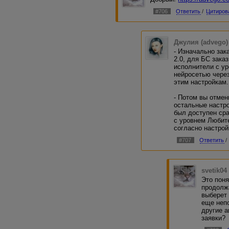
#706
Ответить
/
Цитиров
Джулия (advego)
- Изначально зак
2.0, для БС зака
исполнители с у
нейросетью через
этим настройкам.
- Потом вы отмен
остальные настро
был доступен сра
с уровнем Любит
согласно настрой
#707
Ответить
/
svetik04
Это поня
продолж
выберет 
еще непо
другие а
заявки?