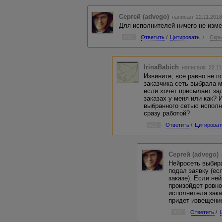
Сергей (advego)
написал 22.11.2018
Для исполнителей ничего не изм
#18
Ответить
/
Цитировать
/
Скры
IrinaBabich
написала 22.11
Извините, все равно не 
заказчика сеть выбрала 
если хочет присылает за
заказах у меня или как? 
выбранного сетью исполн
сразу работой?
#22
Ответить
/
Цитироват
Сергей (advego)
Нейросеть выбира
подал заявку (ес
заказе). Если не
произойдет ровно
исполнителя зака
придет извещение
#27
Ответить
/