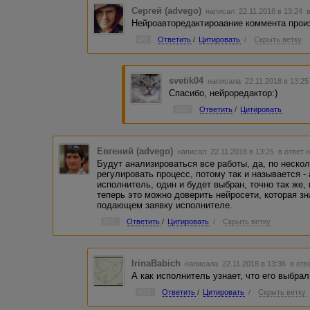
Сергей (advego)
написал 22.11.2018 в 13:24
Нейроавторедактироаание коммента прои
#9
Ответить
/
Цитировать
/
Скрыть ветку
svetik04
написала 22.11.2018 в 13:2
Спасибо, нейроредактор:)
#10
Ответить
/
Цитировать
Евгений (advego)
написал 22.11.2018 в 13:25
в ответ 
Будут анализироваться все работы, да, по неско
регулировать процесс, потому так и называется -
исполнитель, один и будет выбран, точно так же, 
теперь это можно доверить нейросети, которая зн
подающем заявку исполнителе.
#11
Ответить
/
Цитировать
/
Скрыть ветку
IrinaBabich
написала 22.11.2018 в 13:36
в отв
А как исполнитель узнает, что его выбра
#16
Ответить
/
Цитировать
/
Скрыть ветку