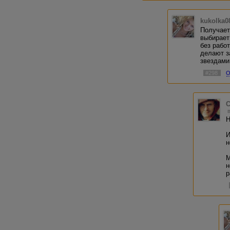
kukolka0
Получаетс
выбирает 
без рабо
делают з
звездами
#298
О
С
Н
И
н
М
н
р