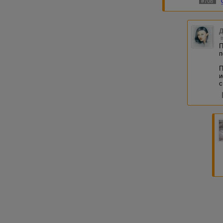
#708
Д
П
п
П
и
с