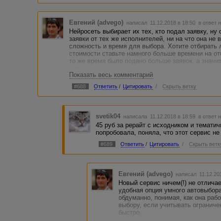
Евгений (advego)
написал 11.12.2018 в 18:50
в ответ 
Нейросеть выбирает их тех, кто подал заявку, ну 
заявки от тех же исполнителей, ни на что она не 
сложность и время для выбора. Хотите отбирать л
стоимости ставьте намного больше времени на от
то же время было подано больше заявок, а значи
них.
Показать весь комментарий
А ругать молоток за то, что попали им по пальца
#688
Ответить
/
Цитировать
/
Скрыть ветку
это ожидаемый результат, ведь по умолчанию си
сознательно ее понизили, но при этом увеличили 
мало, при цене, близкой к минимальной, время в
вручную не сможете подобрать подходящего исп
svetik04
написала 11.12.2018 в 18:59
в ответ 
45 руб за рерайт с исходником и темати
попробовала, поняла, что этот сервис не
#689
Ответить
/
Цитировать
/
Скрыть ветк
Евгений (advego)
написал 11.12.20
Новый сервис ничем(!) не отличае
удобная опция умного автовыбор
обдуманно, понимая, как она раб
выбору, если учитывать ограниче
быстро.