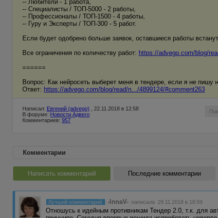
-- Любители - 1 работа,
-- Специалисты / ТОП-5000 - 2 работы,
-- Профессионалы / ТОП-1500 - 4 работы,
-- Гуру и Эксперты / ТОП-300 - 5 работ.
Если будет одобрено больше заявок, оставшиеся работы встанут
Все ограничения по количеству работ:
https://advego.com/blog/re
======
Вопрос: Как нейросеть выберет меня в тендере, если я не пишу на
Ответ:
https://advego.com/blog/read/n.../4899124/#comment263
Написал:
Евгений (advego)
, 22.11.2018 в 12:58
По
В форуме:
Новости Адвего
Комментариев:
957
Комментарии
Написать комментарий
Последние комментарии
-InnaV-
Лучший комментарий
написала 29.11.2018 в 18:59
Отношусь к идейным противникам Тендер 2.0, т.к. для а
принципе. Сегодня впервые решила испробовать нововв