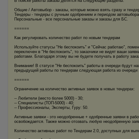
В поиске работы заказы делятся на следующие разделы:
Общие / Автовыбор - заказы, которые можно взять сразу и тенде
Тендеры - тендеры с ручным одобрением и периодом автовыбора 
Персональные - все персональные заказы и заказы для БС.
======
Как регулировать количество работ по новым тендерам
Используйте статусы "Не беспокоить" и "Сейчас работаю", помен
переключен в "Не беспокоить", то заказчики не видят ваши заяв
работами. Благодаря этому вы не будете получать в работу заказ
Внимание! В статусе "Не беспокоить" работы в очереди будут н
предыдущей работы по тендерам следующая работа из очереди а
======
Ограничение на количество активных заявок в новых тендерах:
-- Любители (место более 5000) - 30;
-- Специалисты (ТОП-5000) - 40;
-- Профессионалы, Эксперты, Гуру: 50.
Активные заявки - это неодобренные + одобренные заявки в рабо
освобождается. Также можно отозвать любую неодобренную заяв
Количество активных работ по Тендерам 2.0, доступных для выпо