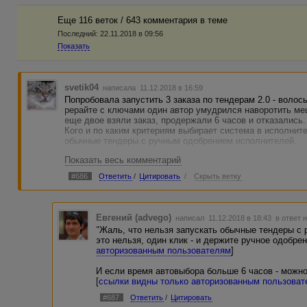
Еще 116 веток / 643 комментария в темe
Последний:
22.11.2018 в 09:56
Показать
svetik04
написала 11.12.2018 в 16:59
Попробовала запустить 3 заказа по тендерам 2.0 - воло
рерайте с ключами один автор умудрился наворотить ме
еще двое взяли заказ, продержали 6 часов и отказались. 
Кого и по каким критериям выбирает система в исполните
обычные тендеры с ручным одобрением исполнителей.
Показать весь комментарий
#686
Ответить
/
Цитировать
/
Скрыть ветку
Евгений (advego)
написал 11.12.2018 в 18:43
в ответ 
"Жаль, что нельзя запускать обычные тендеры с 
это нельзя, один клик - и держите ручное одобрен
авторизованным пользователям
]
И если время автовыбора больше 6 часов - можн
[
ссылки видны только авторизованным пользова
#687
Ответить
/
Цитировать