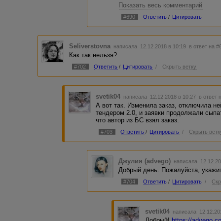
Показать весь комментарий
45 руб. за 1000 (по факту заказ б
близко к минимуму - 28 руб. за 10
#690
Ответить
/
Цитировать
А так выбор широкий - со сбором 
ручным отбором, без сбора заявок
нам, а к неправильному использ
Seliverstovna
написала 12.12.2018 в 10:19
в ответ на #
Как так нельзя?
#702
Ответить
/
Цитировать
/
Скрыть ветку
svetik04
написала 12.12.2018 в 10:27
в ответ 
А вот так. Изменила заказ, отключила не
тендером 2.0, и заявки продолжали сыпат
что автор из БС взял заказ.
#703
Ответить
/
Цитировать
/
Скрыть ветк
Джулия (advego)
написала 12.12.20
Добрый день. Пожалуйста, укажит
#704
Ответить
/
Цитировать
/
Скр
svetik04
написала 12.12.20
Добрый!
https://advego.c