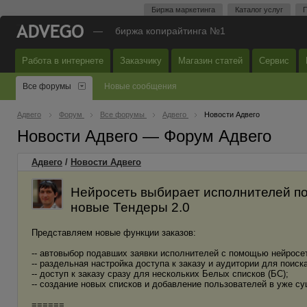
Биржа маркетинга
Каталог услуг
П
—
биржа копирайтинга №1
Работа в интернете
Заказчику
Магазин статей
Сервис
Все форумы
Новые сообщения
Адвего
Форум
Все форумы
Адвего
Новости Адвего
Новости Адвего — Форум Адвего
Адвего
/
Новости Адвего
Нейросеть выбирает исполнителей по
новые Тендеры 2.0
Представляем новые функции заказов:
-- автовыбор подавших заявки исполнителей с помощью нейросе
-- раздельная настройка доступа к заказу и аудитории для поиск
-- доступ к заказу сразу для нескольких Белых списков (БС);
-- создание новых списков и добавление пользователей в уже с
======