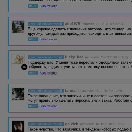
#524
В контексте
abc1979
Лучший комментарий
написал 25.12.2018 в 22:24
Еще хорошо сделать извещения авторам, что тендер, на 
другому. Каждый раз приходится заходить в активные з
#850
В контексте
lucky_bee
Лучший комментарий
написала 28.02.2019 в 00:37
Поддержу вас. У меня тоже перестали одобряться заявки
нейросеть, видимо, учитывает тематику выполненных ра
PRO
#882
В контексте
larosett
Лучший комментарий
написал 06.12.2018 в 12:55
Такое ощущение, что заказчики не в состоянии разобрат
могут правильно сделать персональный заказ. Работаю 
#628
В контексте
galvich
Лучший комментарий
написала 04.12.2018 в 21:58
Такое чувство, что заказчики, в тендеры которых подаю 