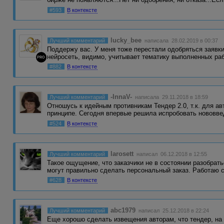
#593
В контексте
lucky_bee
Лучший комментарий
написала 28.02.2019 в 00:37
Поддержу вас. У меня тоже перестали одобряться заявки
нейросеть, видимо, учитывает тематику выполненных ра
PRO
#882
В контексте
-InnaV-
Лучший комментарий
написала 29.11.2018 в 18:59
Отношусь к идейным противникам Тендер 2.0, т.к. для а
принципе. Сегодня впервые решила испробовать нововв
#524
В контексте
larosett
Лучший комментарий
написал 06.12.2018 в 12:55
Такое ощущение, что заказчики не в состоянии разобрат
могут правильно сделать персональный заказ. Работаю 
#628
В контексте
abc1979
Лучший комментарий
написал 25.12.2018 в 22:24
Еще хорошо сделать извещения авторам, что тендер, на 