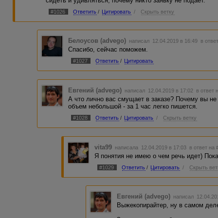
сидеть и удивляться, почему никто заявку не подает.
#1026
Ответить
/
Цитировать
/
Скрыть ветку
Белоусов (advego)
написал 12.04.2019 в 16:49
в отве
Спасибо, сейчас поможем.
#1027
Ответить
/
Цитировать
Евгений (advego)
написал 12.04.2019 в 17:02
в ответ 
А что лично вас смущает в заказе? Почему вы не
объем небольшой - за 1 час легко пишется.
#1028
Ответить
/
Цитировать
/
Скрыть ветку
vita99
написала 12.04.2019 в 17:03
в ответ на 
Я понятия не имею о чем речь идет) Пок
#1029
Ответить
/
Цитировать
/
Скрыть вет
Евгений (advego)
написал 12.04.20
Выжекопирайтер, ну в самом дел