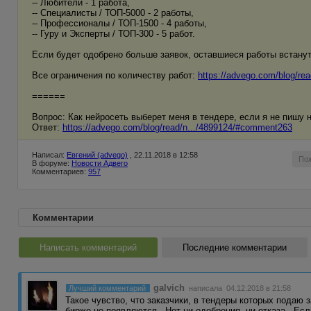
-- Любители - 1 работа,
-- Специалисты / ТОП-5000 - 2 работы,
-- Профессионалы / ТОП-1500 - 4 работы,
-- Гуру и Эксперты / ТОП-300 - 5 работ.
Если будет одобрено больше заявок, оставшиеся работы встанут
Все ограничения по количеству работ:
https://advego.com/blog/re
======
Вопрос: Как нейросеть выберет меня в тендере, если я не пишу на
Ответ:
https://advego.com/blog/read/n.../4899124/#comment263
Написал:
Евгений (advego)
, 22.11.2018 в 12:58
По
В форуме:
Новости Адвего
Комментариев:
957
Комментарии
Написать комментарий
Последние комментарии
galvich
Лучший комментарий
написала 04.12.2018 в 21:58
Такое чувство, что заказчики, в тендеры которых подаю 
бирже не появляются...Нет ни одобрения, ни отказа...Ес