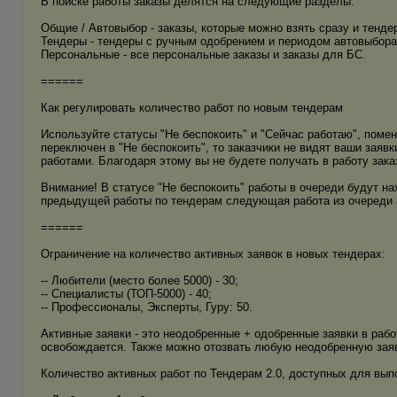
В поиске работы заказы делятся на следующие разделы:
Общие / Автовыбор - заказы, которые можно взять сразу и тенде
Тендеры - тендеры с ручным одобрением и периодом автовыбора 
Персональные - все персональные заказы и заказы для БС.
======
Как регулировать количество работ по новым тендерам
Используйте статусы "Не беспокоить" и "Сейчас работаю", помен
переключен в "Не беспокоить", то заказчики не видят ваши заяв
работами. Благодаря этому вы не будете получать в работу заказ
Внимание! В статусе "Не беспокоить" работы в очереди будут н
предыдущей работы по тендерам следующая работа из очереди а
======
Ограничение на количество активных заявок в новых тендерах:
-- Любители (место более 5000) - 30;
-- Специалисты (ТОП-5000) - 40;
-- Профессионалы, Эксперты, Гуру: 50.
Активные заявки - это неодобренные + одобренные заявки в рабо
освобождается. Также можно отозвать любую неодобренную заяв
Количество активных работ по Тендерам 2.0, доступных для выпо