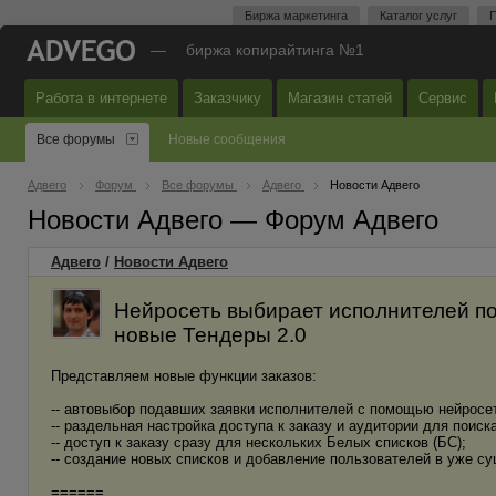
Биржа маркетинга
Каталог услуг
П
—
биржа копирайтинга №1
Работа в интернете
Заказчику
Магазин статей
Сервис
Все форумы
Новые сообщения
Адвего
Форум
Все форумы
Адвего
Новости Адвего
Новости Адвего — Форум Адвего
Адвего
/
Новости Адвего
Нейросеть выбирает исполнителей по
новые Тендеры 2.0
Представляем новые функции заказов:
-- автовыбор подавших заявки исполнителей с помощью нейросе
-- раздельная настройка доступа к заказу и аудитории для поиск
-- доступ к заказу сразу для нескольких Белых списков (БС);
-- создание новых списков и добавление пользователей в уже с
======