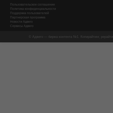
Пользовательское соглашение
Политика конфиденциальности
Поддержка пользователей
Партнерская программа
Новости Адвего
Сервисы Адвего
© Адвего — биржа контента №1. Копирайтинг, рерайти