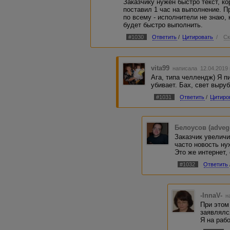
Заказчику нужен быстро текст, ко
поставил 1 час на выполнение. П
по всему - исполнители не знаю, 
будет быстро выполнить.
#1030
Ответить
/
Цитировать
/
Ск
vita99
написала 12.04.2019
Ага, типа челлендж) Я п
убивает. Бах, свет выруб
#1031
Ответить
/
Цитиро
Белоусов (adveg
Заказчик увеличи
часто новость ну
Это же интернет,
#1032
Ответить
-InnaV-
н
При этом 
заявлялс
Я на раб