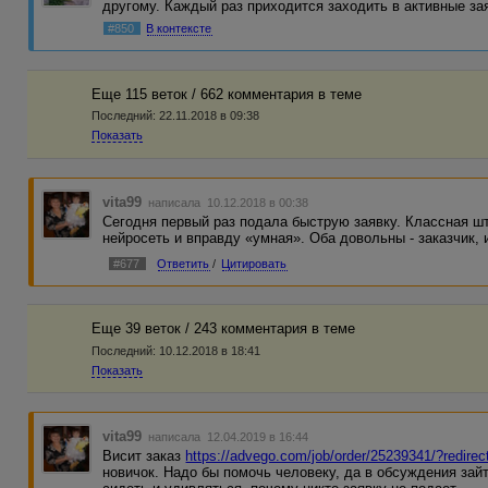
другому. Каждый раз приходится заходить в активные з
#850
В контексте
Еще 115 веток / 662 комментария в темe
Последний:
22.11.2018 в 09:38
Показать
vita99
написала 10.12.2018 в 00:38
Сегодня первый раз подала быструю заявку. Классная шт
нейросеть и вправду «умная». Оба довольны - заказчик, и
#677
Ответить
/
Цитировать
Еще 39 веток / 243 комментария в темe
Последний:
10.12.2018 в 18:41
Показать
vita99
написала 12.04.2019 в 16:44
Висит заказ
https://advego.com/job/order/25239341/?redirec
новичок. Надо бы помочь человеку, да в обсуждения зайт