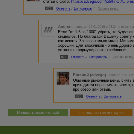
статьи с фото:
https://advego.com/job/find/?f...p
#73
Ответить
/
Цитировать
/
Скрыть ветку
Andreiii
написал 19.01.2019 в 03:34
в ответ н
Если "от 1.5 за 1000" убрать, то будут 
символов. Но благодаря Вашему совету о
как искать. Заказов только мало. Миним
хороший. Для заказчиков - очень дорого
устанешь формулировать требования.
#75
Ответить
/
Цитировать
/
Скрыть ветку
Евгений (advego)
написал 19.01.2
Обычные рыночные цены, снять в
приходится переснимать часто, 
про обзор или отзыв.
#76
Ответить
/
Цитировать
Написать комментарий
Последние комментарии