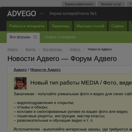
Биржа маркетинга
Каталог услуг
П
—
биржа копирайтинга №1
Работа в интернете
Заказчику
Магазин статей
Сервис
Все форумы
Новые сообщения
Адвего
Форум
Все форумы
Адвего
Новости Адвего
Новости Адвего — Форум Адвего
Адвего
/
Новости Адвего
Новый тип работы MEDIA / Фото, вид
Заказчикам - получайте уникальные фото и видео для своих сай
-- видеопоздравления и открытки;
-- отзывы и обзоры;
-- коллажи и смонтированные ролики из ваших фото или видео;
-- пошаговые рецепты, инструкции, мастер-классы;
-- развлекательные и обучащие видео и т. п.
Исполнителям - выполняйте интересные заказы, где требуются а