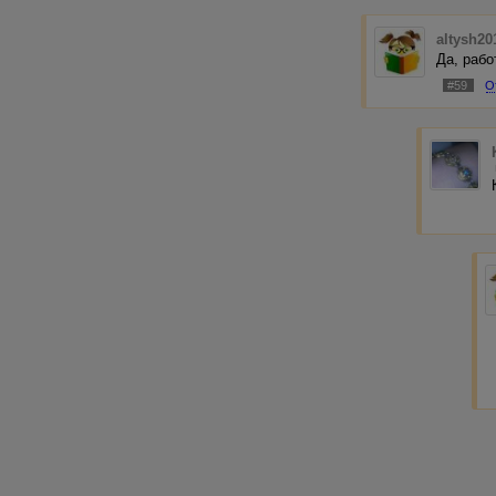
altysh20
Да, рабо
#59
О