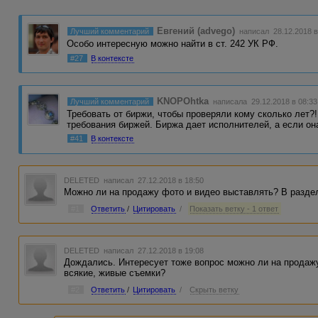
Евгений (advego)
Лучший комментарий
написал 28.12.2018 в
Особо интересную можно найти в ст. 242 УК РФ.
#27
В контексте
KNOPOhtka
Лучший комментарий
написала 29.12.2018 в 08:33
Требовать от биржи, чтобы проверяли кому сколько лет?!
требования биржей. Биржа дает исполнителей, а если о
#41
В контексте
DELETED
написал 27.12.2018 в 18:50
Можно ли на продажу фото и видео выставлять? В раздел
#1
Ответить
/
Цитировать
/
Показать ветку - 1 ответ
DELETED
написал 27.12.2018 в 19:08
Дождались. Интересует тоже вопрос можно ли на продаж
всякие, живые съемки?
#2
Ответить
/
Цитировать
/
Скрыть ветку