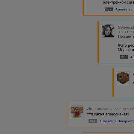
электронной сига
#77
Ответить
/
Selivers
в ответ н
Причем 
Фото реб
Мне не п
#79
О
zloj
написал 29.12.2018 в 1
Ути какая агрессивная!
#44
Ответить
/
Цитироват