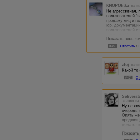
KNOPOhtka
напис
Не агрессивная, 
пользователей "з
продажу лиц и го
юр. документаци
пользователей с
площадке?
Показать весь к
Больше не буду 
#45
Ответить
/
рассматривает. П
пользователи, а 
zloj
напис
Какой то 
#47
От
Selivers
в ответ на
Ну не хо
очередь 
Опять же
продающи
делать ч
Показать
Кстати, 
польстит