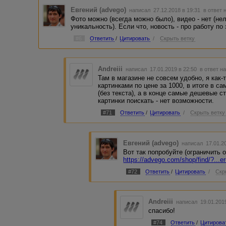
Евгений (advego)
написал 27.12.2018 в 19:31
в ответ 
Фото можно (всегда можно было), видео - нет (не
уникальность). Если что, новость - про работу по 
#6
Ответить
/
Цитировать
/
Скрыть ветку
Andreiii
написал 17.01.2019 в 22:50
в ответ н
Там в магазине не совсем удобно, я как-
картинками по цене за 1000, в итоге в 
(без текста), а в конце самые дешевые с
картинки поискать - нет возможности.
#71
Ответить
/
Цитировать
/
Скрыть ветку
Евгений (advego)
написал 17.01.2
Вот так попробуйте (ограничить о
https://advego.com/shop/find/?..
#72
Ответить
/
Цитировать
/
Скр
Andreiii
написал 19.01.201
спасибо!
#74
Ответить
/
Цитирова