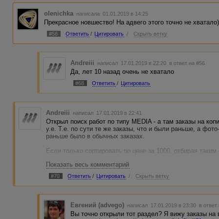
olenichka
написала 01.01.2019 в 14:25
Прекрасное новшество! На адвего этого точно не хватало
#56
Ответить
/
Цитировать
/
Скрыть ветку
Andreiii
написал 17.01.2019 в 22:20
в ответ на #56
Да, лет 10 назад очень не хватало
#68
Ответить
/
Цитировать
Andreiii
написал 17.01.2019 в 22:41
Открыл поиск работ по типу MEDIA - а там заказы на коп
у.е. Т.е. по сути те же заказы, что и были раньше, а фот
раньше было в обычных заказах.
Если только сортировать по цене за 1000, отбирая таки
количеством символов.
Показать весь комментарий
Еще желательно отделить фото от видео, и поиск видео, 
#70
Ответить
/
Цитировать
/
Скрыть ветку
Евгений (advego)
написал 17.01.2019 в 23:30
в ответ
Вы точно открыли тот раздел? Я вижу заказы на