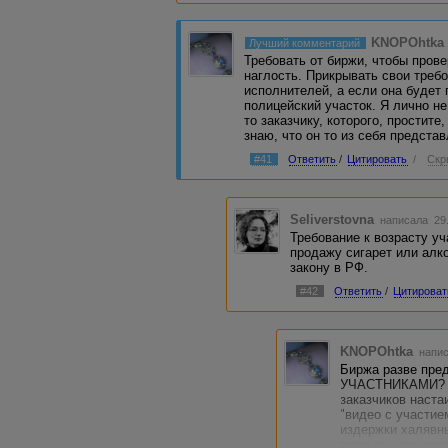
Более того, заказчику совершенн
опираться на какую-то верифика
там прислал пользователь - вы д
KNOPOhtka
Лучший комментарий
прямом взаимодействии и заключ
Требовать от биржи, чтобы прове
защищать вас от возможных непр
наглость. Прикрывать свои треб
видео в рекламе.
исполнителей, а если она будет 
полицейский участок. Я лично не
Компромиссный вариант - попроси
то заказчику, которого, простите
сомневаетесь, фото с разворотом
знаю, что он то из себя представ
рождения (остальные данные нужн
будет решен, скорее всего. Но о
#41
Ответить
/
Цитировать
/
Скр
впоследствии отозвать право на 
видео), так что лучше с договоро
Seliverstovna
написала 29.
Требование к возрасту уч
продажу сигарет или алк
закону в РФ.
#42
Ответить
/
Цитироват
KNOPOhtka
напис
Биржа разве пре
УЧАСТНИКАМИ? Не
заказчиков наста
"видео с участием
издержки халявны
вижу то, что нуж