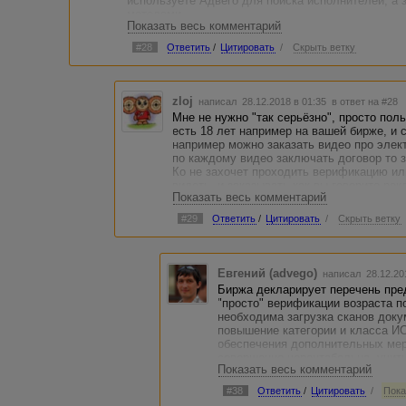
используете Адвего для поиска исполнителей, а
методами.
Показать весь комментарий
#28
Ответить
/
Цитировать
/
Скрыть ветку
zloj
написал 28.12.2018 в 01:35
в ответ на #28
Мне не нужно "так серьёзно", просто пол
есть 18 лет например на вашей бирже, и 
например можно заказать видео про элект
по каждому видео заключать договор то 
Ко не захочет проходить верификацию или
видеть, и заказывать как вы говорите рек
Показать весь комментарий
#29
Ответить
/
Цитировать
/
Скрыть ветку
Евгений (advego)
написал 28.12.20
Биржа декларирует перечень пре
"просто" верификации возраста п
необходима загрузка сканов доку
повышение категории и класса ИС
обеспечения дополнительных мер
совершенно нерентабельна, учит
Показать весь комментарий
открытость Адвего для взаимодей
необходимо документальное заве
#38
Ответить
/
Цитировать
/
Пока