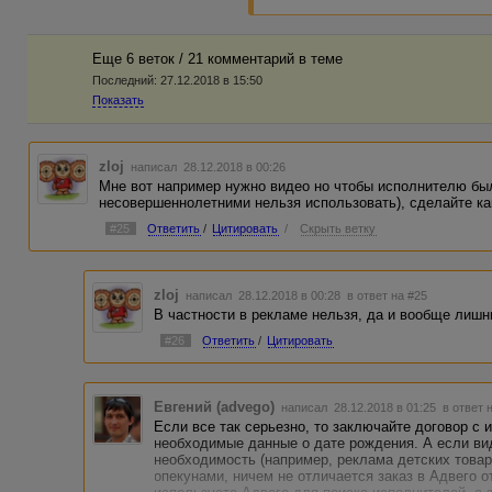
Еще 6 веток / 21 комментарий в темe
Последний:
27.12.2018 в 15:50
Показать
zloj
написал 28.12.2018 в 00:26
Мне вот например нужно видео но чтобы исполнителю был
несовершеннолетними нельзя использовать), сделайте ка
#25
Ответить
/
Цитировать
/
Скрыть ветку
zloj
написал 28.12.2018 в 00:28
в ответ на #25
В частности в рекламе нельзя, да и вообще лиш
#26
Ответить
/
Цитировать
Евгений (advego)
написал 28.12.2018 в 01:25
в ответ 
Если все так серьезно, то заключайте договор с 
необходимые данные о дате рождения. А если ви
необходимость (например, реклама детских товар
опекунами, ничем не отличается заказ в Адвего о