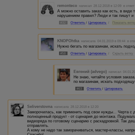
remonteco
написал 28.12.2018 в 12:09
в ответ
А можно оставить заказ как есть, в виде
нарушением правил? Люди и так пишут и
#32
Ответить
/
Цитировать
/
Показать ветку
KNOPOhtka
написала 04.01.2019 в 09:44
в от
Нужно бегать по магазинам, искать подх
#58
Ответить
/
Цитировать
/
Скрыть ветку
Евгений (advego)
написал 04.01.2
Не знаю, читайте условия заказа
по магазинам, искать подходящу
#63
Ответить
/
Цитировать
Seliverstovna
написала 28.12.2018 в 12:20
Заморочилась, как применить под свои нужды... Черта с 
полноценный продукт - от сценария до монтажа. Подумал
видеоряда по готовому сценарию с раскадровкой. Так де
отправлять.
А кому не надо так заморачиваться, мастер-классы, напр
Спасибо!