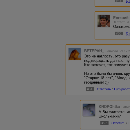
#48
От
Евгений 
в ответ на
Ознакомь
#50
От
BETEPAH_
написал 29.12.
Это не наглость, это раз
подтверждать данные, пу
Кто захочет, тот получит 
Но это было бы очень кр
"Старше 18 лет", "Младш
геоданные! :))
#51
Ответить
/
Цитироват
KNOPOhtka
напис
А Вы считаете, ч
школьники)?
#57
Ответить
/