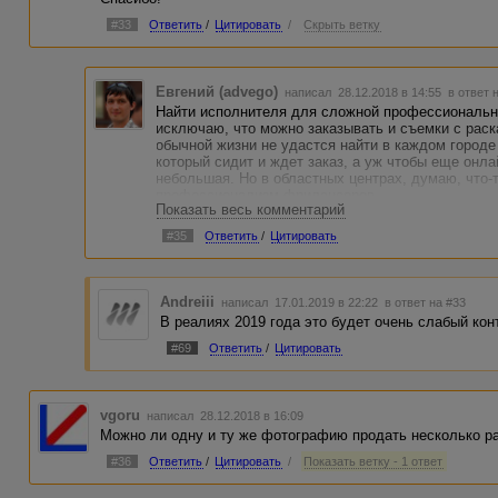
#33
Ответить
/
Цитировать
/
Скрыть ветку
Евгений (advego)
написал 28.12.2018 в 14:55
в ответ 
Найти исполнителя для сложной профессионально
исключаю, что можно заказывать и съемки с раск
обычной жизни не удастся найти в каждом город
который сидит и ждет заказ, а уж чтобы еще онла
небольшая. Но в областных центрах, думаю, что-
профессионализм фрилансеров.
Показать весь комментарий
#35
Ответить
/
Цитировать
Andreiii
написал 17.01.2019 в 22:22
в ответ на #33
В реалиях 2019 года это будет очень слабый кон
#69
Ответить
/
Цитировать
vgoru
написал 28.12.2018 в 16:09
Можно ли одну и ту же фотографию продать несколько р
#36
Ответить
/
Цитировать
/
Показать ветку - 1 ответ