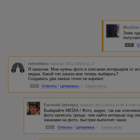
MiraSim
Знаю одн
получает
#78
О
remonteco
написал 28.12.2018 в 11:17
Я заказчик. Мне нужны фото и описания интерьеров от испо
медиа. Какой тип заказа мне теперь выбирать?
Создавать два заказа точно не вариант.
#30
Ответить
/
Цитировать
/
Скрыть ветку
Евгений (advego)
написал 28.12.2018 в 11:58
в ответ 
Выбирайте MEDIA / Фото, видео, так как ключевое
фото написать проще, чем найти интерьер под опи
заказами на фото, быстрее выполнят заказ.
#31
Ответить
/
Цитировать
/
Скрыть ветку