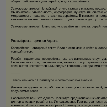
общее требование и для рерайта, и для копирайтинга.
Уважаемые авторы! Не забывайте, что статьи в магазине проход
мы понимаем: уникальность, орфография, пунктуация, синтаксис
модераторы отправляют статьи на доработку. В магазин на прод
выявления некачественных статей от одного автора доступ таком
Уважаемые авторы! Правильно указывайте тип текста: рерайт или
--------
Расшифровка терминов Адвего:
Копирайтинг – авторский текст. Если в сети можно найти аналог
копирайтингом.
Рерайт - тщательная переработка текста с изменением структу
Перестановка слов, синонимайзинг, замена слов устаревшими с
признаются некачественными видами контента и не принимаются 
---------
Теперь немного о Плагиатусе и семантическом анализе.
Данные инструменты разработаны в помощь пользователям Адвег
получаемых работ.
Напоминаем вам, что Адвего Плагиатус предназначен исключител
для организации рерайтинга. Использование Плагиатуса носит и
контента. Использование авторами Плагиатуса осуществляется и