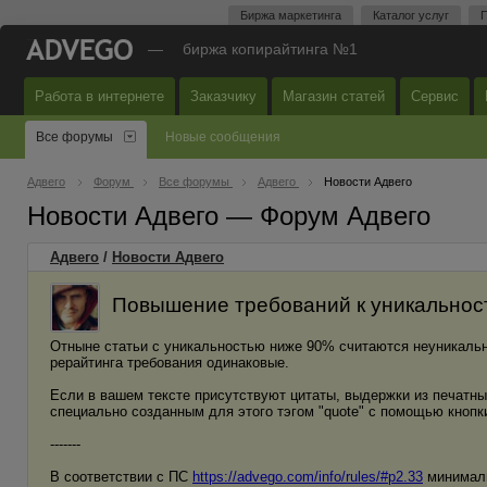
Биржа маркетинга
Каталог услуг
П
—
биржа копирайтинга №1
Работа в интернете
Заказчику
Магазин статей
Сервис
Все форумы
Новые сообщения
Адвего
Форум
Все форумы
Адвего
Новости Адвего
Новости Адвего — Форум Адвего
Адвего
/
Новости Адвего
Повышение требований к уникальности
Отныне статьи с уникальностью ниже 90% считаются неуникаль
рерайтинга требования одинаковые.
Если в вашем тексте присутствуют цитаты, выдержки из печатны
специально созданным для этого тэгом "quote" с помощью кнопк
-------
В соответствии с ПС
https://advego.com/info/rules/#p2.33
минималь