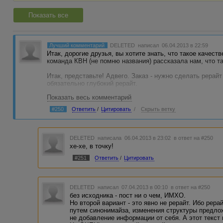
Показать все
Лучший комментарий
DELETED
написал 06.04.2013 в 22:59
Итак, дорогие друзья, вы хотите знать, что такое качест
команда КВН (не помню названия) рассказала нам, что т
Итак, представьте! Адвего. Заказ - нужно сделать рерайт
обязательно глубокий рерайт.
Показать весь комментарий
Прогноз погоды
#250
Ответить
/
Цитировать
/
Скрыть ветку
Сегодня в Бресте, городе, который пережил великие стра
привлекает туристов со всей России и ближнего зарубеж
атмосферных осадков.
DELETED
написала 06.04.2013 в 23:02
в ответ на #250
С районе Золотого кольца, того самого Золотого кольца,
хе-хе, в точку!
Наполеона и немецко-фашистских захватчиков, выпадет с
3 градусов выше нуля. Существует две шакалы измерен
#251
Ответить
/
Цитировать
по Фаренгейту. Мы с вами в этой статье используем ша
Кельвину, но это очень специфическая шкала.
На Урале. На Урале, которые помнит великие страницы П
DELETED
написал 07.04.2013 в 00:10
в ответ на #250
который раньше назывался Яик (но императрица Екатерин
без исходника - пост ни о чем, ИМХО.
будет град. Температура воздуха составит 5-7 градусов.
Но второй вариант - это явно не рерайт. Ибо рер
путем синонимайза, изменения структуры предлож
не добавление информации от себя. А этот текст