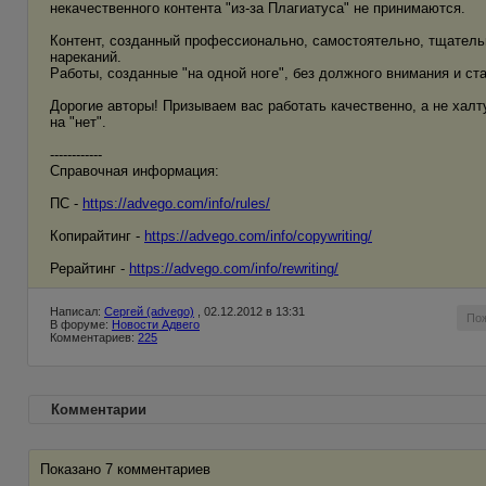
некачественного контента "из-за Плагиатуса" не принимаются.
Контент, созданный профессионально, самостоятельно, тщательно
нареканий.
Работы, созданные "на одной ноге", без должного внимания и ст
Дорогие авторы! Призываем вас работать качественно, а не хал
на "нет".
------------
Справочная информация:
ПС -
https://advego.com/info/rules/
Копирайтинг -
https://advego.com/info/copywriting/
Рерайтинг -
https://advego.com/info/rewriting/
Написал:
Сергей (advego)
, 02.12.2012 в 13:31
По
В форуме:
Новости Адвего
Комментариев:
225
Комментарии
Показано 7 комментариев