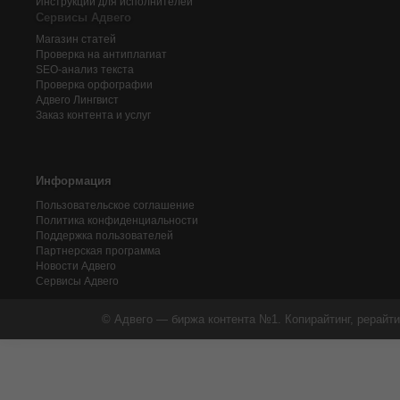
Инструкции для исполнителей
Сервисы Адвего
Магазин статей
Проверка на антиплагиат
SEO-анализ текста
Проверка орфографии
Адвего
Лингвист
Заказ контента и услуг
Информация
Пользовательское соглашение
Политика конфиденциальности
Поддержка пользователей
Партнерская программа
Новости Адвего
Сервисы Адвего
© Адвего — биржа контента №1. Копирайтинг, рерайти