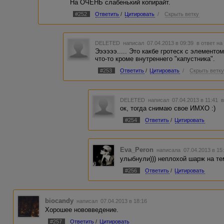
На ОЧЕНЬ слабенький копирайт.
#252
Ответить
/
Цитировать
/
Скрыть ветку
DELETED
написал 07.04.2013 в 09:39
в ответ на
Ээээээ..... Это какбе гротеск с элементо
что-то кроме внутреннего "капустника".
#253
Ответить
/
Цитировать
/
Скрыть ветк
DELETED
написал 07.04.2013 в 11:41
в
ок, тогда снимаю свое ИМХО :)
#254
Ответить
/
Цитировать
Eva_Peron
написала 07.04.2013 в 1
улыбнули))) неплохой шарж на т
#256
Ответить
/
Цитировать
biocandy
написал 07.04.2013 в 18:16
Хорошее нововведение.
#257
Ответить
/
Цитировать