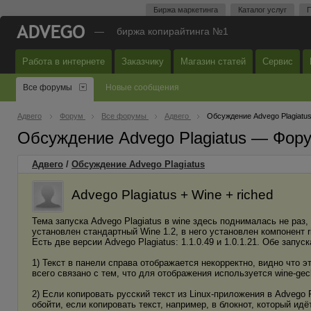
Биржа маркетинга
Каталог услуг
П
—
биржа копирайтинга №1
Работа в интернете
Заказчику
Магазин статей
Сервис
Все форумы
Новые сообщения
Адвего
Форум
Все форумы
Адвего
Обсуждение Advego Plagiatu
Обсуждение Advego Plagiatus — Фор
Адвего
/
Обсуждение Advego Plagiatus
Advego Plagiatus + Wine + riched
Тема запуска Advego Plagiatus в wine здесь поднималась не раз,
установлен стандартный Wine 1.2, в него установлен компонент r
Есть две версии Advego Plagiatus: 1.1.0.49 и 1.0.1.21. Обе запу
1) Текст в панели справа отображается некорректно, видно что э
всего связано с тем, что для отображения используется wine-gecko
2) Если копировать русский текст из Linux-приложения в Advego
обойти, если копировать текст, например, в блокнот, который идёт