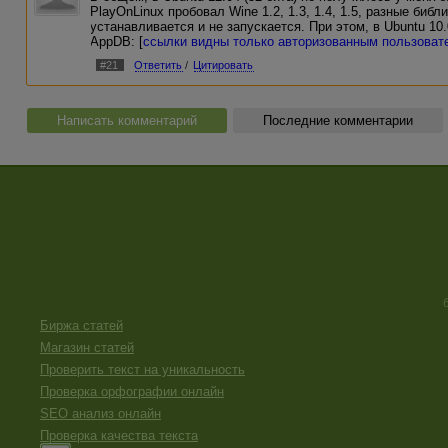
PlayOnLinux пробовал Wine 1.2, 1.3, 1.4, 1.5, разные биб
устанавливается и не запускается. При этом, в Ubuntu 1
AppDB: [
ссылки видны только авторизованным пользоват
#21
Ответить
/
Цитировать
Написать комментарий
Последние комментарии
Биржа статей
Магазин статей
Проверить текст на уникальность
Проверка орфографии онлайн
SEO анализ онлайн
Проверка качества текста