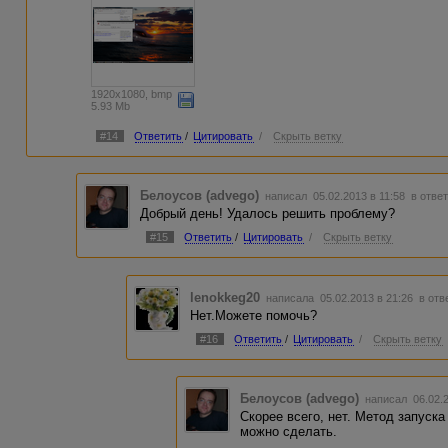
1920x1080, bmp
5.93 Mb
#14
Ответить
/
Цитировать
/
Скрыть ветку
Белоусов (advego)
написал 05.02.2013 в 11:58
в ответ
Добрый день! Удалось решить проблему?
#15
Ответить
/
Цитировать
/
Скрыть ветку
lenokkeg20
написала 05.02.2013 в 21:26
в отв
Нет.Можете помочь?
#16
Ответить
/
Цитировать
/
Скрыть ветку
Белоусов (advego)
написал 06.02.
Скорее всего, нет. Метод запуска
можно сделать.