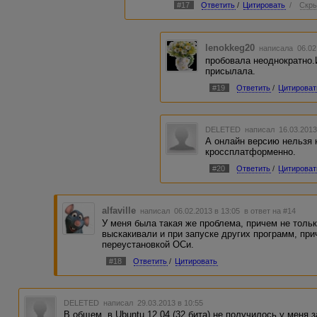
#17
Ответить
/
Цитировать
/
Скры
lenokkeg20
написала 06.02
пробовала неоднократно.И
присылала.
#19
Ответить
/
Цитироват
DELETED
написал 16.03.2013
А онлайн версию нельзя 
кроссплатформенно.
#20
Ответить
/
Цитироват
alfaville
написал 06.02.2013 в 13:05
в ответ на #14
У меня была такая же проблема, причем не толь
выскакивали и при запуске других программ, пр
переустановкой ОСи.
#18
Ответить
/
Цитировать
DELETED
написал 29.03.2013 в 10:55
В общем, в Ubuntu 12.04 (32 бита) не получилось у меня 