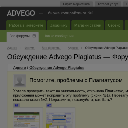
Биржа маркетинга
Каталог услуг
П
—
биржа копирайтинга №1
Работа в интернете
Заказчику
Магазин статей
Сервис
Все форумы
Новые сообщения
Адвего
Форум
Все форумы
Адвего
Обсуждение Advego Plagiatu
Обсуждение Advego Plagiatus — Фор
Адвего
/
Обсуждение Advego Plagiatus
Помогите, проблемы с Плагиатусом
Хотела проверить текст на уникальность, открываю Плагиатус, 
приложения может исправить эту проблему (скрин №1). Перезапу
показало скрин №2. Подскажите, пожалуйста, как быть?
#1
#2