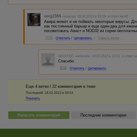
serg1554
написал 18.02.2013 в 13:19
в ответ на #2
Авира может и не поймать некоторые вирусы. Дл
как постоянный барьер и еще один-два для ежен
посоветовать Аваст и NOD32 из серии бесплатны
#3
Ответить
/
Цитировать
/
Скрыть ветку
DELETED
написала 18.02.2013 в 13:31
в ответ н
Спасибо.
#5
Ответить
/
Цитировать
Еще 4 ветки / 22 комментария в темe
Последний:
18.02.2013 в 09:53
Показать
Написать комментарий
Последние комментарии