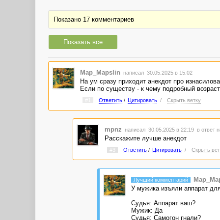
Показано 17 комментариев
Показать все
Map_Mapslin
написал 30.05.2025 в 15:02
На ум сразу приходит анекдот про изнасилова
Если по существу - к чему подробный возраст
#1
Ответить
/
Цитировать
/
Скрыть ветку
mpnz
написал 30.05.2025 в 22:19
в ответ н
Расскажите лучше анекдот
#3
Ответить
/
Цитировать
/
Скрыть вет
Map_Map
Лучший комментарий
У мужика изъяли аппарат для
Судья: Аппарат ваш?
Мужик: Да
Судья: Самогон гнали?