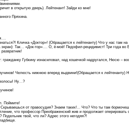
бвинениями.
ричит в открытую дверь). Лейтенант! Зайди ко мне!
анного Пряхина.
ом….
изнаться?! Кличка «Доктор»! (Обращается к лейтенанту) Что у нас там на
а экран): Так… «Док-тор»…. О, ё-моё! Педофил-рецидивист! Три года во
 развратник!
у: гражданку Губкину изнасиловал, над кошечкой надругался, Нюсю – в
Капучинов! Челюсть нижнюю вперед выдвини!(Обращается к лейтенанту)
 волосы! Ну…?
пучинов!
л. Поймите!
Скрываешься от правосудия? Знаем таких!... Что? Что ты там бормочеш
чатление, что профессор Преображенский жив и продолжает оперировать 
 Подельник твой, что ли? Адрес этого негодяя?!
кладбище.