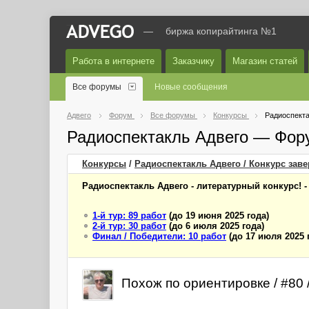
—
биржа копирайтинга №1
Работа в интернете
Заказчику
Магазин статей
Все форумы
Новые сообщения
Адвего
Форум
Все форумы
Конкурсы
Радиоспекта
Радиоспектакль Адвего — Фор
Конкурсы
/
Радиоспектакль Адвего / Конкурс зав
Радиоспектакль Адвего - литературный конкурс! 
1-й тур: 89 работ
(до 19 июня 2025 года)
2-й тур: 30 работ
(до 6 июля 2025 года)
Финал / Победители: 10 работ
(до 17 июля 2025 
Похож по ориентировке / #80 /