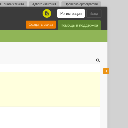
O-анализ текста
Адвего Лингвист
Проверка орфографии
Регистрация
Вход
A
Создать заказ
Помощь и поддержка