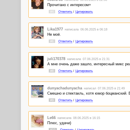
Прочитано с интересом+
#4
Ответить
/
Цитировать
Lika1977
написала 06.06.2025 в 06:18
Не моё.
#6
Ответить
/
Цитировать
juli170378
написала 07.06.2025 в 21:31
А мне очень даже зашло, интересный микс ре
#8
Ответить
/
Цитировать
dunyachadunyacha
написал 07.06.2025 в 21:49
Смешно и спектакль, хотя юмор боцманский. В
#9
Ответить
/
Цитировать
Le66
написала 08.06.2025 в 16:15
Плюс, удачи)
#10
Ответить
/
Цитировать