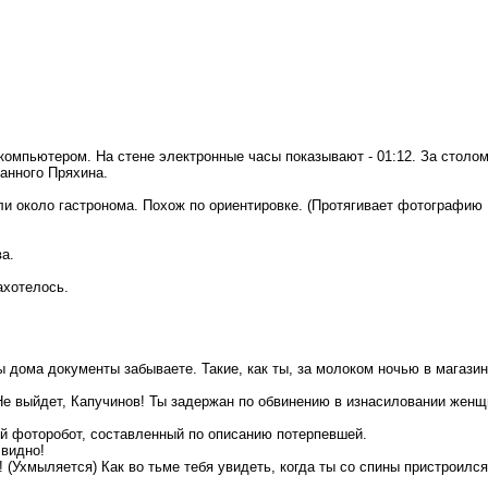
 компьютером. На стене электронные часы показывают - 01:12. За столо
анного Пряхина.
ли около гастронома. Похож по ориентировке. (Протягивает фотографию 
а.
ахотелось.
вы дома документы забываете. Такие, как ты, за молоком ночью в магази
Не выйдет, Капучинов! Ты задержан по обвинению в изнасиловании женщ
вой фоторобот, составленный по описанию потерпевшей.
 видно!
 (Ухмыляется) Как во тьме тебя увидеть, когда ты со спины пристроилс