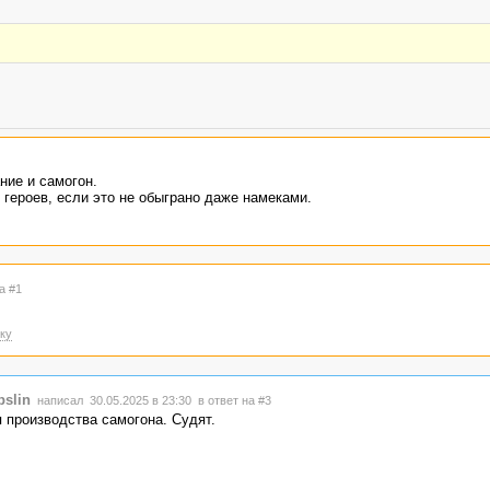
ние и самогон.
 героев, если это не обыграно даже намеками.
а #1
ку
slin
написал 30.05.2025 в 23:30
в ответ на #3
 производства самогона. Судят.