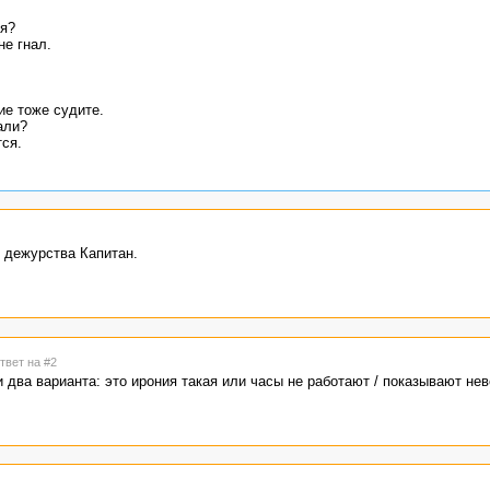
ся?
не гнал.
ие тоже судите.
али?
тся.
о дежурства Капитан.
твет на #2
и два варианта: это ирония такая или часы не работают / показывают нев