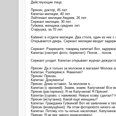
Действующие лица:
Пряхин, доктор, 45 лет.
Капитан милиции, 40 лет.
Лейтенант милиции Авдеев, 26 лет.
Сержант милиции, 30 лет.
Губкина, женщина средних лет.
Старушка, за 70 лет.
Кабинет в отделе милиции. Два стола, один из них с
Открывается дверь. Сержант милиции вводит задерж
Сержант: Разрешите, товарищ капитан! Вот, задержа
Капитан (смотрит фото, бормочет): Похож… похож.
Сержант уходит. Капитан открывает журнал дежурств
Пряхин: Да я только за молоком в магазин! Молока з
Капитан: Разберёмся. Фамилия?
Пряхин: Пряхин.
Капитан: Документы!
Пряхин: Дома оставил. За молоком я….
Капитан (с иронией): Знаем, знаем, Капучинов! Все 
Пряхин (растерянно): Я не Капучинов! Я Пряхин!
Капитан (сурово, с нажимом): Новую ксиву сделал? 
Пряхин (испуганно): Какой ещё женщины?
Капитан: Гражданки Губкиной! Вот её заявление и т
Пряхин (возмущённо): На этом фотороботе ничего не
Капитан: Потому что ты ночью насиловал, Капучинов!
Пряхин: Я не мог никого изнасиловать!