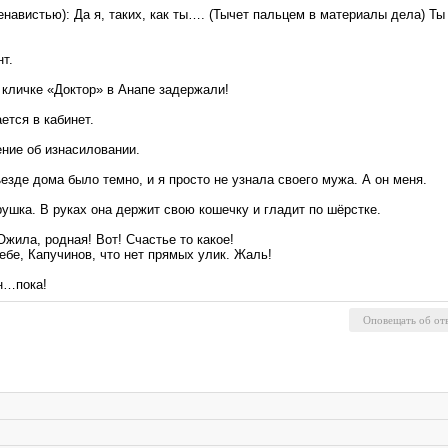
ненавистью): Да я, таких, как ты…. (Тычет пальцем в материалы дела) 
т.
кличке «Доктор» в Анапе задержали!
ется в кабинет.
ение об изнасиловании.
езде дома было темно, и я просто не узнала своего мужа. А он меня.
рушка. В руках она держит свою кошечку и гладит по шёрстке.
жила, родная! Вот! Счастье то какое!
ебе, Капучинов, что нет прямых улик. Жаль!
н…пока!