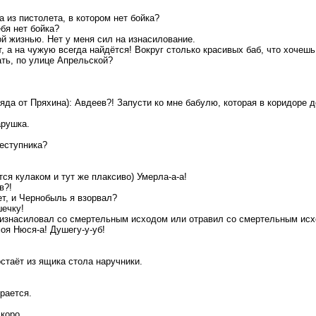
а из пистолета, в котором нет бойка?
ебя нет бойка?
ой жизнью. Нет у меня сил на изнасилование.
ет, а на чужую всегда найдётся! Вокруг столько красивых баб, что хочеш
ать, по улице Апрельской?
яда от Пряхина): Авдеев?! Запусти ко мне бабулю, которая в коридоре 
арушка.
реступника?
ся кулаком и тут же плаксиво) Умерла-а-а!
в?!
ет, и Чернобыль я взорвал?
шечку!
: изнасиловал со смертельным исходом или отравил со смертельным ис
моя Нюся-а! Душегу-у-уб!
стаёт из ящика стола наручники.
рается.
коро.