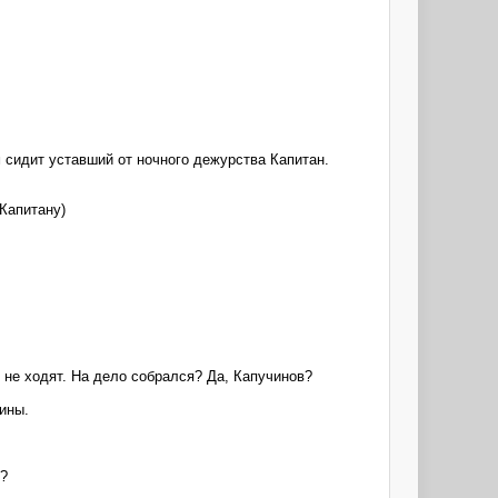
м сидит уставший от ночного дежурства Капитан.
Капитану)
н не ходят. На дело собрался? Да, Капучинов?
ины.
я?