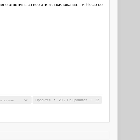
Ты мне ответишь за все эти изнасилования… и Нюсю со
Нравится
20
/
Не нравится
22