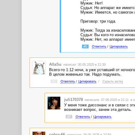
Мужик: Нет!
Cудья: Но аппарат же имеет
Мужик: Имеется, но самогон 
Приговор: три года.
Мужик: Тогда за изнасилован
Судья: Вы кого-то изнасилов
Мужик: Нет, но аппарат имее
#5
Ответить
/
Цитировать
AllaSu
написал 30.05.2025 в 21:30
Всего-то 1:12 ночи, а уже уставший от ночног
В целом живенько так. Надо подумать.
#2
Ответить
/
Цитировать
/
Скрыть ветку
juli170378
написала 07.06.2025 в 21:11
в о
У меня тоже диссонанс и в связи с эт
возникает вопрос, зачем эта деталь.
#7
Ответить
/
Цитировать
cobra-66
написала 30.05.2025 в 22:56