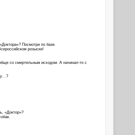
 «Доктора»? Посмотри по базе.
 Всероссийском розыске!
ообще со смертельным исходом. А начинал-то с
 Ну…?
ь, «Доктор»?
собак.