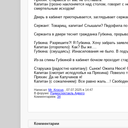
Капитан (грозно наклоняется над столом, говорит с 
смертельным исходом!
Дверь в кабинет приоткрывается, заглядывает сержан
Сержант: Товарищ, капитан! Слышали? Педофила по 
Сержанта в двери теснит гражданка Губкина, прорыва
Губкина: Разрешите?! Я Губкина. Хочу забрать заявл
Капитан (оторопело): Как? Вы же….
Губкина: (смущаясь): Изнасилования не было. В подъ
Из-за спины Губкиной в кабинет бочком проходит ста
Старушка (радостно капитану): Сынок! Ожила Нюся! О
Капитан (смотрит исподлобья на Пряхина): Повезло т
Пряхин: Да не Капучинов я!
Капитан (с сожалением): Все равно жаль…! Свободе
Написал:
Mr_Krocus
, 07.07.2025 в 14:47
В форуме:
Радиоспектакль Адвего
Комментариев:
34
Комментарии