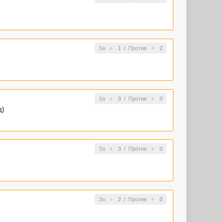
За
1
/
Против
2
За
3
/
Против
0
д)
За
3
/
Против
0
За
2
/
Против
0