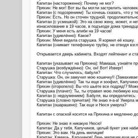
Капитан (настороженно): Почему не мог?
Пряхин: Не мог! Вот вы бы могли застрелить человек
Капитан (с подозрением): Ты хочешь сказать, что у т
Пряхин: Есть. Но он сточен трудной, продолжительн
Капитан (с усмешкой): Это на свою жену, может, и н
изнасилование в 19 часов, в подъезде дома тринадц
Пряхин: У меня есть алиби на 19 часов!
Капитан (удивлённо): Какое?
Пряхин: Меня видела старушка. Я кормил её кошку.
Капитан (снимает телефонную трубку, не отводя взгл
Открывается дверь кабинета. Входят лейтенант и ст
Капитан (указывает на Пряхина): Мамаша, узнаёте п
Старушка (возбуждённо): Он, он! Вот! Изверг!
Капитан: Что случилось, бабуля?
Старушка: Он, он замучил мою кошечку!! (Замахивает
Капитан (удивлённо): Так ты еще и зоофил, Капучино
Пряхин (оторопело): Вы что шьёте все подряд!? Мож
Старушка (плачет): Ты, ты отравил мою любимую ко
Капитан (с недоумением): Бабуля, вы определитесь
Старушка (словно причитая): Не знаю я-а-а! Умерла 
Капитан (ошарашено): Так еще и Нюся умерла?
Капитан с опаской косится на Пряхина и медленно до
Пряхин: Не знаю я никакую Нюсю!
Капитан: Да у тебя, Капучинов, целый букет уже наби
Пряхин: Это вам. На день милиции!
Капитан: Хамишь, Капучинов! День милиции еще не с