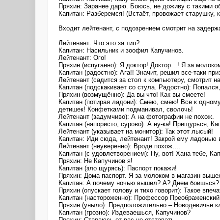
Пряхин: Заранее дарю. Боюсь, не доживу с такими о
Капитан: Разберемся! (Встаёт, провожает старушку, к
Входит лейтенант, с подозрением смотрит на задерж
Лейтенант: Что это за тип?
Капитан: Насильник и зоофил Капучинов.
Лейтенант: Ого!
Пряхин (испуганно): Я доктор! Доктор…! Я за молок
Капитан (радостно): Ага!! Значит, решил все-таки пр
Лейтенант (садится за стол к компьютеру, смотрит н
Капитан (подскакивает со стула. Радостно): Попался,
Пряхин (возмущённо): Да вы что! Как вы смеете!
Капитан (потирая ладони): Смею, смею! Все к одном
детишек! Конфетками подманивал, сволочь!
Лейтенант (задумчиво): А на фотографии не похож.
Капитан (напористо, сурово): А ну-ка! Прищурься, 
Лейтенант (указывает на монитор): Так этот лысый!
Капитан: Иди сюда, лейтенант! Закрой ему ладонью
Лейтенант (неуверенно): Вроде похож….
Капитан (с удовлетворением): Ну, вот! Хана тебе, Ка
Пряхин: Не Капучинов я!
Капитан (зло щурясь): Паспорт покажи!
Пряхин: Дома паспорт. Я за молоком в магазин выше
Капитан: А почему ночью вышел? А? Днем боишься? 
Пряхин (опускает голову и тихо говорит): Такое впе
Капитан (настороженно): Профессор Преображенский?
Пряхин (уныло): Предположительно – Новодевичье 
Капитан (грозно): Издеваешься, Капучинов?
Пряхин: Стараюсь от вас не отставать.