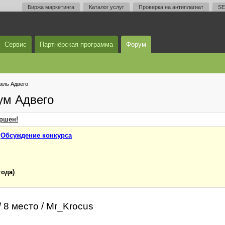
Биржа маркетинга
Каталог услуг
Проверка на антиплагиат
SE
Сервис
Партнёрская программа
Форум
кль Адвего
ум Адвего
ершен!
-
Обсуждение конкурса
года)
 8 место / Mr_Krocus