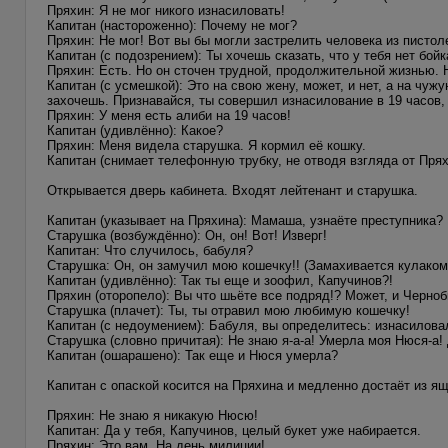
Пряхин: Я не мог никого изнасиловать!
Капитан (настороженно): Почему не мог?
Пряхин: Не мог! Вот вы бы могли застрелить человека из пистоле
Капитан (с подозрением): Ты хочешь сказать, что у тебя нет бойк
Пряхин: Есть. Но он сточен трудной, продолжительной жизнью. 
Капитан (с усмешкой): Это на свою жену, может, и нет, а на чуж
захочешь. Признавайся, ты совершил изнасилование в 19 часов,
Пряхин: У меня есть алиби на 19 часов!
Капитан (удивлённо): Какое?
Пряхин: Меня видела старушка. Я кормил её кошку.
Капитан (снимает телефонную трубку, не отводя взгляда от Прях
Открывается дверь кабинета. Входят лейтенант и старушка.
Капитан (указывает на Пряхина): Мамаша, узнаёте преступника?
Старушка (возбуждённо): Он, он! Вот! Изверг!
Капитан: Что случилось, бабуля?
Старушка: Он, он замучил мою кошечку!! (Замахивается кулаком 
Капитан (удивлённо): Так ты еще и зоофил, Капучинов?!
Пряхин (оторопело): Вы что шьёте все подряд!? Может, и Черно
Старушка (плачет): Ты, ты отравил мою любимую кошечку!
Капитан (с недоумением): Бабуля, вы определитесь: изнасилов
Старушка (словно причитая): Не знаю я-а-а! Умерла моя Нюся-а! 
Капитан (ошарашено): Так еще и Нюся умерла?
Капитан с опаской косится на Пряхина и медленно достаёт из ящ
Пряхин: Не знаю я никакую Нюсю!
Капитан: Да у тебя, Капучинов, целый букет уже набирается.
Пряхин: Это вам. На день милиции!