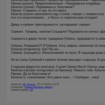
Пряхин (уныло): Предположительно – Новодевичье кладбище.
Капитан (грозно): Издеваешься, Капучинов?
Пряхин: Стараюсь от вас не отставать.
Капитан (грозно наклоняется над столом, говорит с ненавистью):
все эти изнасилования… и Нюсю со смертельным исходом!
Дверь в кабинет приоткрывается, заглядывает сержант.
Сержант: Товарищ, капитан! Слышали? Педофила по кличке «До
Сержанта в двери теснит гражданка Губкина, прорывается в каби
Губкина: Разрешите?! Я Губкина. Хочу забрать заявление об изн
Капитан (оторопело): Как? Вы же….
Губкина: (смущаясь): Изнасилования не было. В подъезде дома б
Из-за спины Губкиной в кабинет бочком проходит старушка. В ру
Старушка (радостно капитану): Сынок! Ожила Нюся! Ожила, родна
Капитан (смотрит исподлобья на Пряхина): Повезло тебе, Капучи
Пряхин: Да не Капучинов я!
Капитан (с сожалением): Все равно жаль…! Свободен…пока!
Написал:
Mr_Krocus
, 07.07.2025 в 14:47
В форуме:
Радиоспектакль Адвего
Комментариев:
34