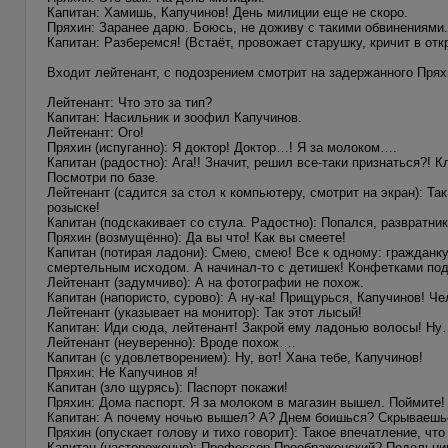
Капитан: Хамишь, Капучинов! День милиции еще не скоро.
Пряхин: Заранее дарю. Боюсь, не доживу с такими обвинениями.
Капитан: Разберемся! (Встаёт, провожает старушку, кричит в отк
Входит лейтенант, с подозрением смотрит на задержанного Прях
Лейтенант: Что это за тип?
Капитан: Насильник и зоофил Капучинов.
Лейтенант: Ого!
Пряхин (испуганно): Я доктор! Доктор…! Я за молоком….
Капитан (радостно): Ага!! Значит, решил все-таки признаться?! 
Посмотри по базе.
Лейтенант (садится за стол к компьютеру, смотрит на экран): Т
розыске!
Капитан (подскакивает со стула. Радостно): Попался, развратник
Пряхин (возмущённо): Да вы что! Как вы смеете!
Капитан (потирая ладони): Смею, смею! Все к одному: гражданк
смертельным исходом. А начинал-то с детишек! Конфетками под
Лейтенант (задумчиво): А на фотографии не похож.
Капитан (напористо, сурово): А ну-ка! Прищурься, Капучинов!
Лейтенант (указывает на монитор): Так этот лысый!
Капитан: Иди сюда, лейтенант! Закрой ему ладонью волосы! Н
Лейтенант (неуверенно): Вроде похож….
Капитан (с удовлетворением): Ну, вот! Хана тебе, Капучинов!
Пряхин: Не Капучинов я!
Капитан (зло щурясь): Паспорт покажи!
Пряхин: Дома паспорт. Я за молоком в магазин вышел. Поймите!
Капитан: А почему ночью вышел? А? Днем боишься? Скрываешься
Пряхин (опускает голову и тихо говорит): Такое впечатление, ч
Капитан (настороженно): Профессор Преображенский? Подельник 