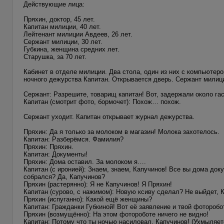
Действующие лица:
Пряхин, доктор, 45 лет.
Капитан милиции, 40 лет.
Лейтенант милиции Авдеев, 26 лет.
Сержант милиции, 30 лет.
Губкина, женщина средних лет.
Старушка, за 70 лет.
Кабинет в отделе милиции. Два стола, один из них с компьютеро
ночного дежурства Капитан. Открывается дверь. Сержант милиц
Сержант: Разрешите, товарищ капитан! Вот, задержали около га
Капитан (смотрит фото, бормочет): Похож… похож.
Сержант уходит. Капитан открывает журнал дежурства.
Пряхин: Да я только за молоком в магазин! Молока захотелось.
Капитан: Разберёмся. Фамилия?
Пряхин: Пряхин.
Капитан: Документы!
Пряхин: Дома оставил. За молоком я….
Капитан (с иронией): Знаем, знаем, Капучинов! Все вы дома доку
собрался? Да, Капучинов?
Пряхин (растерянно): Я не Капучинов! Я Пряхин!
Капитан (сурово, с нажимом): Новую ксиву сделал? Не выйдет,
Пряхин (испуганно): Какой ещё женщины?
Капитан: Гражданки Губкиной! Вот её заявление и твой фотороб
Пряхин (возмущённо): На этом фотороботе ничего не видно!
Капитан: Потому что ты ночью насиловал, Капучинов! (Ухмыляетс