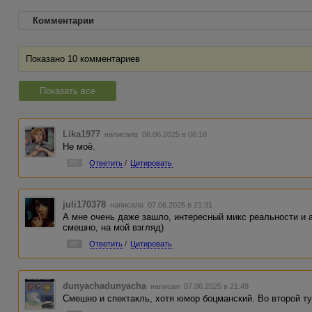
Комментарии
Показано 10 комментариев
Показать все
Lika1977
написала 06.06.2025 в 06:18
Не моё.
#6
Ответить
/
Цитировать
juli170378
написала 07.06.2025 в 21:31
А мне очень даже зашло, интересный микс реальности и 
смешно, на мой взгляд)
#8
Ответить
/
Цитировать
dunyachadunyacha
написал 07.06.2025 в 21:49
Смешно и спектакль, хотя юмор боцманский. Во второй ту