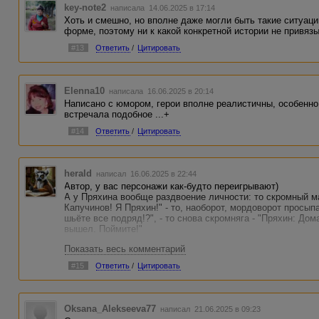
key-note2
написала 14.06.2025 в 17:14
Хоть и смешно, но вполне даже могли быть такие ситуаци
форме, поэтому ни к какой конкретной истории не привяз
#13
Ответить
/
Цитировать
Elenna10
написала 16.06.2025 в 20:14
Написано с юмором, герои вполне реалистичны, особенно
встречала подобное ...+
#14
Ответить
/
Цитировать
herald
написал 16.06.2025 в 22:44
Автор, у вас персонажи как-будто переигрывают)
А у Пряхина вообще раздвоение личности: то скромный ма
Капучинов! Я Пряхин!" - то, наоборот, мордоворот просыпа
шьёте все подряд!?", - то снова скромняга - "Пряхин: Дом
вышел. Поймите!"
Показать весь комментарий
И зачем столько деталей? "01:12" , "Открывается дверь", "
лишнее.
#15
Ответить
/
Цитировать
Не знаю, наигранная какая-то история. Как будто старый
все утрировано, неестественно.
Oksana_Alekseeva77
написал 21.06.2025 в 09:23