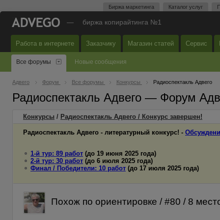
Биржа маркетинга
Каталог услуг
П
—
биржа копирайтинга №1
Работа в интернете
Заказчику
Магазин статей
Сервис
Все форумы
Новые сообщения
Адвего
Форум
Все форумы
Конкурсы
Радиоспектакль Адвего
Радиоспектакль Адвего — Форум Адв
Конкурсы
/
Радиоспектакль Адвего / Конкурс завершен!
Радиоспектакль Адвего - литературный конкурс! -
Обсуждени
1-й тур: 89 работ
(до 19 июня 2025 года)
2-й тур: 30 работ
(до 6 июля 2025 года)
Финал / Победители: 10 работ
(до 17 июля 2025 года)
Похож по ориентировке / #80 / 8 мест