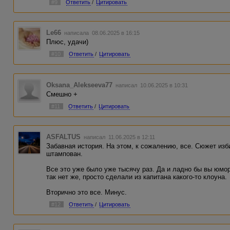
#9
Ответить
/
Цитировать
Le66
написала 08.06.2025 в 16:15
Плюс, удачи)
#10
Ответить
/
Цитировать
Oksana_Alekseeva77
написал 10.06.2025 в 10:31
Смешно +
#11
Ответить
/
Цитировать
ASFALTUS
написал 11.06.2025 в 12:11
Забавная история. На этом, к сожалению, все. Сюжет изб
штампован.
Все это уже было уже тысячу раз. Да и ладно бы вы юмо
так нет же, просто сделали из капитана какого-то клоуна.
Вторично это все. Минус.
#12
Ответить
/
Цитировать