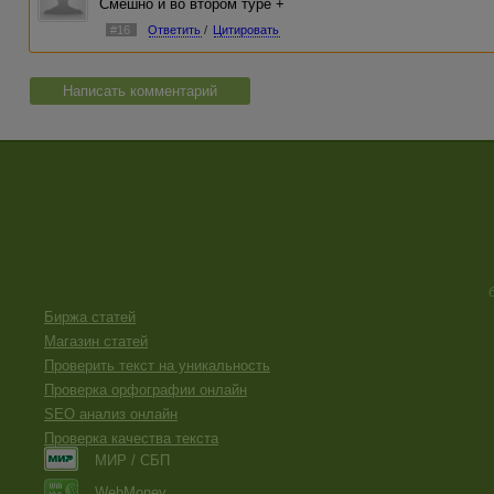
Смешно и во втором туре +
#16
Ответить
/
Цитировать
Написать комментарий
Биржа статей
Магазин статей
Проверить текст на уникальность
Проверка орфографии онлайн
SEO анализ онлайн
Проверка качества текста
МИР / СБП
WebMoney