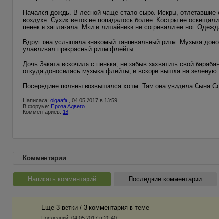
Начался дождь. В лесной чаще стало сыро. Искры, отлетавшие о
воздухе. Сухих веток не попадалось более. Костры не освещали 
пенек и заплакала. Мхи и лишайники не согревали ее ног. Одежд
Вдруг она услышала знакомый танцевальный ритм. Музыка доноси
улавливал прекрасный ритм флейты.
Дочь Заката вскочила с пенька, не забыв захватить свой бараба
откуда доносилась музыка флейты, и вскоре вышла на зеленую 
Посередине поляны возвышался холм. Там она увидела Сына Сол
Написала:
olgaafa
, 04.05.2017 в 13:59
В форуме:
Проза Адвего
Комментариев:
18
Комментарии
Написать комментарий
Последние комментарии
Еще 3 ветки / 3 комментария в темe
Последний:
04.05.2017 в 20:40