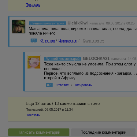
Показать
UlchikKiwi
Лучший комментарий
написала 08.05.2017 в 00:25
Маша шла, шла, шла, пирожок нашла, села, поела, дальш
поняла ничего.
#4
Ответить
/
Цитировать
/
Скрыть ветку
GELOCHKA21
Лучший комментарий
написала 14.05
Тоже как-то смысла не уловила. При этом слог у
неплохая.
Первое, что всплыло из подсознания - загадка...
второй в Африку...
#7
Ответить
/
Цитировать
Еще 12 веток / 13 комментариев в темe
Последний:
08.05.2017 в 11:34
Показать
Написать комментарий
Последние комментарии