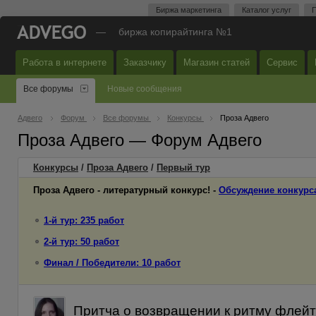
Биржа маркетинга
Каталог услуг
П
—
биржа копирайтинга №1
Работа в интернете
Заказчику
Магазин статей
Сервис
Все форумы
Новые сообщения
Адвего
Форум
Все форумы
Конкурсы
Проза Адвего
Проза Адвего — Форум Адвего
Конкурсы
/
Проза Адвего
/
Первый
тур
Проза Адвего - литературный конкурс! -
Обсуждение конкурс
1-й тур: 235 работ
2-й тур: 50 работ
Финал / Победители: 10 работ
Притча о возвращении к ритму флейты 