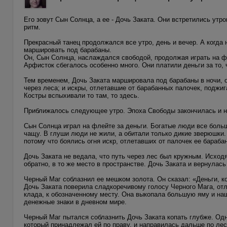
Его зовут Сын Солнца, а ее - Дочь Заката. Они встретились утр
ритм.
Прекрасный танец продолжался все утро, день и вечер. А когда
маршировать под барабаны.
Он, Сын Солнца, наслаждался свободой, продолжая играть на ф
Арфисток сбегалось особенно много. Они платили деньги за то, 
Тем временем, Дочь Заката маршировала под барабаны в ночи,
через леса; и искры, отлетавшие от барабанных палочек, поджиг
Костры вспыхивали то там, то здесь.
Приближалось следующее утро. Эпоха Свободы закончилась и н
Сын Солнца играл на флейте за деньги. Богатые люди все боль
чащу. В глуши люди не жили, а обитали только дикие зверюшки. 
потому что боялись огня искр, отлетавших от палочек ее бараба
Дочь Заката не ведала, что путь через лес был кружным. Исходя
обратно, в то же место в пространстве. Дочь Заката и вернулась
Черный Маг соблазнил ее мешком золота. Он сказал: «Деньги, ко
Дочь Заката поверила сладкоречивому голосу Черного Мага, отло
клада, к обозначенному месту. Она выкопала большую яму и наш
денежные знаки в дневном мире.
Черный Маг пытался соблазнить Дочь Заката копать глубже. Одн
который принадлежал ей по праву, и направилась дальше по лес