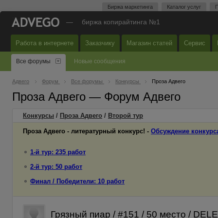
Биржа маркетинга
Каталог услуг
П
—
биржа копирайтинга №1
Работа в интернете
Заказчику
Магазин статей
Сервис
Все форумы
Новые сообщения
Адвего
Форум
Все форумы
Конкурсы
Проза Адвего
Проза Адвего — Форум Адвего
Конкурсы
/
Проза Адвего
/
Второй
тур
Проза Адвего - литературный конкурс! -
Обсуждение конкурс
1-й тур: 235 работ
2-й тур: 50 работ
Финал / Победители: 10 работ
Грязный пиар / #151 / 50 место / DE