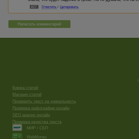
#27
Ответить
/
Цитировать
Написать комментарий
Биржа статей
Магазин статей
Проверить текст на уникальность
Проверка орфографии онлайн
SEO анализ онлайн
Проверка качества текста
МИР / СБП
WebMoney