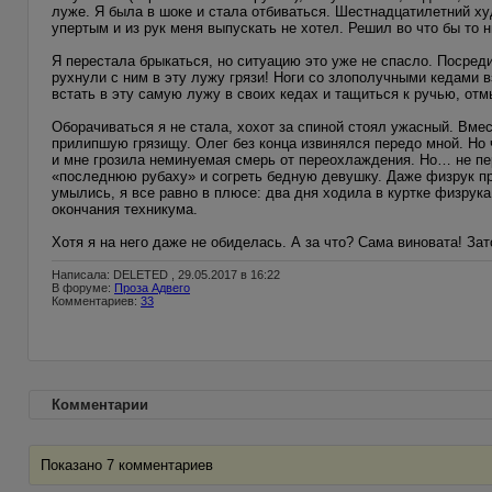
луже. Я была в шоке и стала отбиваться. Шестнадцатилетний ху
упертым и из рук меня выпускать не хотел. Решил во что бы то 
Я перестала брыкаться, но ситуацию это уже не спасло. Посред
рухнули с ним в эту лужу грязи! Ноги со злополучными кедами 
встать в эту самую лужу в своих кедах и тащиться к ручью, от
Оборачиваться я не стала, хохот за спиной стоял ужасный. Вме
прилипшую грязищу. Олег без конца извинялся передо мной. Но ч
и мне грозила неминуемая смерь от переохлаждения. Но… не п
«последнюю рубаху» и согреть бедную девушку. Даже физрук пр
умылись, я все равно в плюсе: два дня ходила в куртке физрук
окончания техникума.
Хотя я на него даже не обиделась. А за что? Сама виновата! За
Написала: DELETED , 29.05.2017 в 16:22
В форуме:
Проза Адвего
Комментариев:
33
Комментарии
Показано 7 комментариев