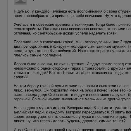
Я думаю, у каждого человека есть воспоминания о своей студен
время повоображать и привлечь к себе внимание. Ну, что сдела
Училась я в советские времена в техникуме. Тогда было принят
сельхозработы. Однажды нам несказанно повезло: отправили нас
отличная, но сентябрьские дожди успели наделать грязи.
Поселили нас в колхозном клубе. Мы - второкурсники, нас 2 гру
два препода: химик и физрук – молодые симпатичные мужики. По
села, и путь до нее был неблизкий. Наш кортеж растянулся длин
плелись самые последние.
Дорога была сносная, не очень грязная. И вдруг прямо перед ст
невозможно: с одной стороны - гараж с тракторами, с другой - з
только я – в кедах! Как тот Шарик из «Простоквашино»: кеды же 
сапоги)!
На том берегу грязной лужи стояли все наши и смотрели на нас.
лицо, вернулся. Он подхватил меня на руки и понес через это «б
всего народа дядя Степа лезет в воду» и несет меня на руках! 
героиней. Со мной начали знакомиться мальчики из другой груп
Но… недолго музыка играла. Вечером надо было идти туда же на 
английская леди, к каждому завтраку переодеваться. Я опять по
своем репертуаре: опять оказались у лужи в последних рядах. Н
лицах: ну, что теперь делать будешь, дорогая, химика-то нет?
И тут Олег (парень из нашей группы), почувствовав, видимо, се