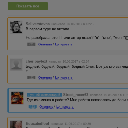
Показать все
Seliverstovna
написала 07.06.2017 в 13:25
В первом туре не читала.
Не разобрала, это ГГ или автор якает? "я", "мне", "меня")
#21
Ответить
/
Цитировать
cheripaytext
написал 10.06.2017 в 02:54
Бедный, бедный, бедный, бедный Олег. Вот уж кто выгл
+.
#22
Ответить
/
Цитировать
Street_racer63
Лучший комментарий
написал 10.06.2017 в 11:
Где изюминка в работе? Мне работа показалась до боли с
#23
Ответить
/
Цитировать
Educatedfool
написал 11.06.2017 в 00:39