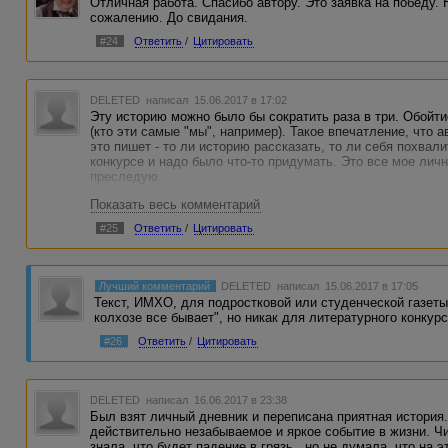
Отличная работа. Спасибо автору. Это заявка на победу.
сожалению. До свидания.
#24
Ответить
/
Цитировать
DELETED
написал 15.06.2017 в 17:02
Эту историю можно было бы сократить раза в три. Обойти
(кто эти самые "мы", например). Такое впечатление, что 
это пишет - то ли историю рассказать, то ли себя похвали
конкурсе и надо было что-то придумать. Это все мое лич
преследую.
Показать весь комментарий
#25
Ответить
/
Цитировать
Лучший комментарий
DELETED
написал 15.06.2017 в 17:05
Текст, ИМХО, для подростковой или студенческой газеты
колхозе все бывает", но никак для литературного конкур
#26
Ответить
/
Цитировать
DELETED
написал 16.06.2017 в 23:38
Был взят личный дневник и переписана приятная история.
действительно незабываемое и яркое событие в жизни. Чи
знала, что будет падение в грязь...но не думала, что на 