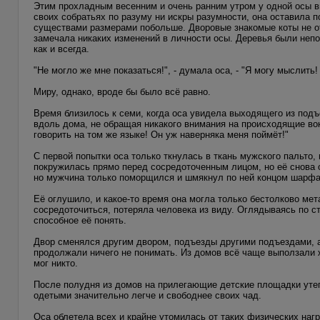
Этим прохладным весенним и очень ранним утром у одной осы вн
своих собратьях по разуму ни искры разумности, она оставила 
существами размерами побольше. Дворовые знакомые коты не от
замечала никаких изменений в личности осы. Деревья были непо
как и всегда.
"Не могло же мне показаться!", - думала оса, - "Я могу мыслить
Миру, однако, вроде бы было всё равно.
Время близилось к семи, когда оса увидела выходящего из подъ
вдоль дома, не обращая никакого внимания на происходящие во
говорить на том же языке! Он уж наверняка меня поймёт!"
С первой попытки оса только ткнулась в ткань мужского пальто
покружилась прямо перед сосредоточенным лицом, но её снова 
но мужчина только поморщился и шмякнул по ней концом шарфа
Её оглушило, и какое-то время она могла только бестолково мет
сосредоточиться, потеряла человека из виду. Оглядываясь по с
способное её понять.
Двор сменялся другим двором, подъезды другими подъездами, а
продолжали ничего не понимать. Из домов всё чаще выползали ж
мог никто.
После полудня из домов на прилегающие детские площадки ут
одетыми значительно легче и свободнее своих чад.
Оса облетела всех и крайне утомилась от таких физических нагр