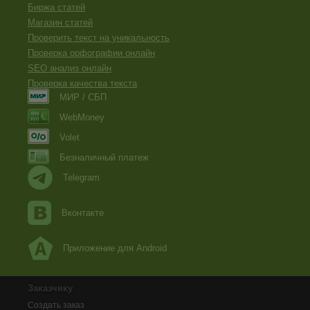
Биржа статей
Магазин статей
Проверить текст на уникальность
Проверка орфографии онлайн
SEO анализ онлайн
Проверка качества текста
МИР / СБП
WebMoney
Volet
Безналичный платеж
Telegram
Вконтакте
Приложение для Android
Заказчику
Создать заказ