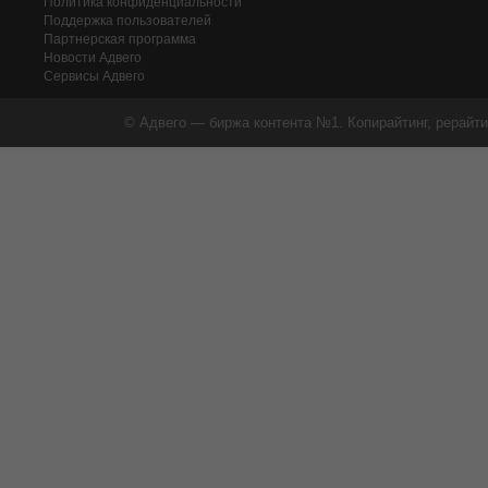
Политика конфиденциальности
Поддержка пользователей
Партнерская программа
Новости Адвего
Сервисы Адвего
© Адвего — биржа контента №1. Копирайтинг, рерайти