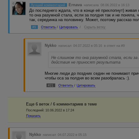
Ernava
Лучший комментарий
написала 08.06.2022 в 16:13
До последнего ждала, что в конце её прихлопнут) живая 
то она разумной стала, если за полдня так и не поняла, 
так, серединка на половинку. Может, поэтому рассказ п
#9
Ответить
/
Цитировать
/
Скрыть ветку
Nykko
написал 04.07.2022 в 05:16
в ответ на #9
Не слишком то она разумной стала, если за 
действия не приносят результата
Многие люди до поздних седин не понимают прич
чтобы оса за полдня во всем разобралась :).
#21
Ответить
/
Цитировать
Еще 6 веток / 6 комментариев в темe
Последний:
10.06.2022 в 17:24
Показать
Nykko
написал 04.07.2022 в 05:15