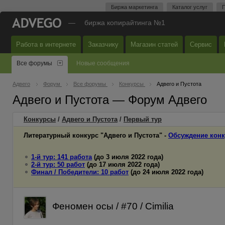
Биржа маркетинга
Каталог услуг
П
—
биржа копирайтинга №1
Работа в интернете
Заказчику
Магазин статей
Сервис
Все форумы
Новые сообщения
Адвего
Форум
Все форумы
Конкурсы
Адвего и Пустота
Адвего и Пустота — Форум Адвего
Конкурсы
/
Адвего и Пустота
/
Первый
тур
Литературный конкурс "Адвего и Пустота" -
Обсуждение конк
1-й тур: 141 работа
(до 3 июля 2022 года)
2-й тур: 50 работ
(до 17 июля 2022 года)
Финал / Победители: 10 работ
(до 24 июля 2022 года)
Феномен осы / #70 / Cimilia