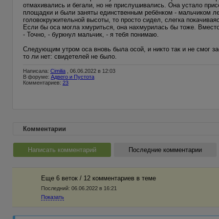
отмахивались и бегали, но не прислушивались. Она устало прис
площадки и были заняты единственным ребёнком - мальчиком ле
головокружительной высоты, то просто сидел, слегка покачивая
Если бы оса могла хмуриться, она нахмурилась бы тоже. Вместо
- Точно, - буркнул мальчик, - я тебя понимаю.
Следующим утром оса вновь была осой, и никто так и не смог з
то ли нет: свидетелей не было.
Написала:
Cimilia
, 06.06.2022 в 12:03
В форуме:
Адвего и Пустота
Комментариев:
23
Комментарии
Написать комментарий
Последние комментарии
Еще 6 веток / 12 комментариев в темe
Последний:
06.06.2022 в 16:21
Показать