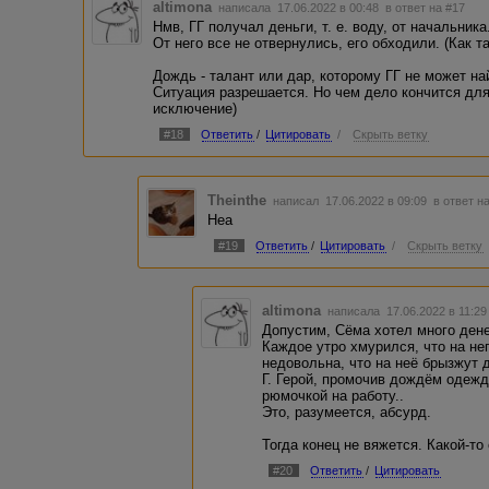
altimona
написала 17.06.2022 в 00:48
в ответ на #17
Нмв, ГГ получал деньги, т. е. воду, от начальника
От него все не отвернулись, его обходили. (Как та
Дождь - талант или дар, которому ГГ не может на
Ситуация разрешается. Но чем дело кончится для
исключение)
#18
Ответить
/
Цитировать
/
Скрыть ветку
Theinthe
написал 17.06.2022 в 09:09
в ответ н
Неа
#19
Ответить
/
Цитировать
/
Скрыть ветку
altimona
написала 17.06.2022 в 11:2
Допустим, Сёма хотел много дене
Каждое утро хмурился, что на не
недовольна, что на неё брызжут 
Г. Герой, промочив дождём одежд
рюмочкой на работу..
Это, разумеется, абсурд.
Тогда конец не вяжется. Какой-то 
#20
Ответить
/
Цитировать