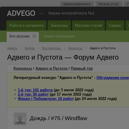
Биржа маркетинга
Каталог услуг
П
—
биржа копирайтинга №1
Работа в интернете
Заказчику
Магазин статей
Сервис
Все форумы
Новые сообщения
Адвего
Форум
Все форумы
Конкурсы
Адвего и Пустота
Адвего и Пустота — Форум Адвего
Конкурсы
/
Адвего и Пустота
/
Первый
тур
Литературный конкурс "Адвего и Пустота" -
Обсуждение конк
1-й тур: 141 работа
(до 3 июля 2022 года)
2-й тур: 50 работ
(до 17 июля 2022 года)
Финал / Победители: 10 работ
(до 24 июля 2022 года)
Дождь / #75 / Windflaw