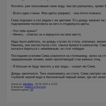
Коллеги, уже получившие свою воду, быстро разошлись, кроме 
- Всего один стакан. Мои цветы умирают, - она почти плакала.
Сема подошел и сел рядом с ее цветами. Его дождь закапал на
подозрением посмотрела на него и отодвинула цветы.
- Что тебе нужно?
- Ничего, - ответил он и вернулся на свое место.
Надо было работать, но дождь стучал по столу, отвлекал, мочил
Наконец, она захлестнула стол, смыла бумаги и компьютер. Сам
пытался бороться с неизбежным, но стол победил.
Последним усилием Сема ухватился за столешницу, залез на ст
закрашенными окнами, мимо пролетающей стаи важных птиц.
- Я больше не буду просить у вас воды, - сказал им Сема.
Дождь закончился. Тихо покачиваясь на столе, Сема смотрел на 
глубокой черной воде в бесконечный черный океан, где нет ничег
Написал:
Windflaw
, 06.06.2022 в 12:03
В форуме:
Адвего и Пустота
Комментариев:
23