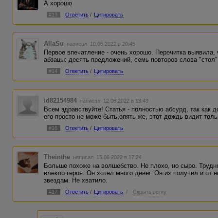
А хорошо
#13
Ответить
/
Цитировать
AllaSu
написал 10.06.2022 в 20:45
Первое впечатление - очень хорошо. Перечитка выявила, 
абзацы: десять предложений, семь повторов слова "стол"
#14
Ответить
/
Цитировать
id82154984
написал 12.06.2022 в 13:49
Всем здравствуйте! Статья - полностью абсурд, так как д
его просто не може быть,опять же, этот дождь видит тол
#16
Ответить
/
Цитировать
Theinthe
написал 15.06.2022 в 17:24
Больше похоже на волшебство. Не плохо, но сыро. Трудно
влекло героя. Он хотел много денег. Он их получил и от 
звездам. Не хватило.
#17
Ответить
/
Цитировать
/
Скрыть ветку