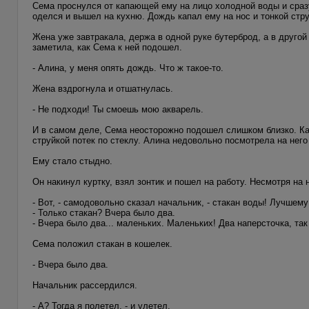
Сема проснулся от капающей ему на лицо холодной воды и сразу
оделся и вышел на кухню. Дождь капал ему на нос и тонкой стру
Жена уже завтракала, держа в одной руке бутерброд, а в другой
заметила, как Сема к ней подошел.
- Алина, у меня опять дождь. Что ж такое-то.
Жена вздрогнула и отшатнулась.
- Не подходи! Ты смоешь мою акварель.
И в самом деле, Сема неосторожно подошел слишком близко. Ка
струйкой потек по стеклу. Алина недовольно посмотрела на нег
Ему стало стыдно.
Он накинул куртку, взял зонтик и пошел на работу. Несмотря на
- Вот, - самодовольно сказал начальник, - стакан воды! Лучшему 
- Только стакан? Вчера было два.
- Вчера было два... маленьких. Маленьких! Два наперсточка, так 
Сема положил стакан в кошелек.
- Вчера было два.
Начальник рассердился.
- А? Тогда я полетел, - и улетел.