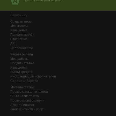
Приложение для Android
Заказчику
Создать заказ
Мои заказы
Извещения
Пополнить счёт
Статистика
API
Исполнителю
Работа онлайн
Мои работы
Продать статью
Извещения
Вывод средств
Инструкции для исполнителей
Сервисы Адвего
Магазин статей
Проверка на антиплагиат
SEO-анализ текста
Проверка орфографии
Адвего
Лингвист
Заказ контента и услуг