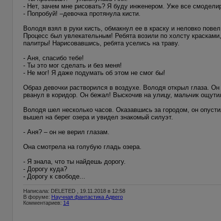
- Нет, зачем мне рисовать? Я буду инженером. Уже все смоделир
- Попробуй! –девочка протянула кисти.
Володя взял в руки кисть, обмакнул ее в краску и неловко повел 
Процесс был увлекательным! Ребята возили по холсту красками
палитры! Нарисовавшись, ребята уселись на траву.
- Аня, спасибо тебе!
- Ты это мог сделать и без меня!
- Не мог! Я даже подумать об этом не смог бы!
Образ девочки растворился в воздухе. Володя открыл глаза. Он
рванул в коридор. Он бежал! Выскочив на улицу, мальчик ощути
Володя шел несколько часов. Оказавшись за городом, он опусти
вышел на берег озера и увидел знакомый силуэт.
- Аня? – он не верил глазам.
Она смотрела на голубую гладь озера.
- Я знала, что ты найдешь дорогу.
- Дорогу куда?
- Дорогу к свободе...
Написала: DELETED , 19.11.2018 в 12:58
В форуме:
Научная фантастика Адвего
Комментариев:
14