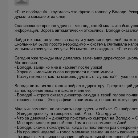
«Я не свободен!» - крутилась эта фраза в голове у Володи. Уско
думал о смысле этих слов.
Сканирование прошло удачно – чип под кожей мальчика был успе
информация. Ворота автоматически открылись, Володя оказался
Зайдя в класс, он уселся за парту и уткнулся в дисплей, на ко
школьникам было просто необходимо – система считывала напра
мелькали косинусы, синусы. Но мысль не покидала - «Я не своб
Сегодня уже трижды ему делались замечания директором школы,
Матвеевича.
- Володя, зайди ко мне в кабинет после урока!
- Хорошо! - мальчик снова погрузился в свои мысли.
- Возмутительно, как ты можешь думать о глупостях? – уже поч
Володя встал из-за стола и побрел к директору. Предстоящий ди
за посторонние мысли в школе и вне ее.
- Володя! – строго сказал директор- откуда в твоей голове по-
сторону экрана – Эти графики - твои мысли, не соответствующи
Мальчик замялся, но отвечать надо здесь и сейчас. Он набралс
- Я видел девочку, я говорил с ней...Аня… Она другая…
- Что за девочка? – директор пристально смотрел на Володю – 
- Мне приснился странный сон. Там я познакомился с Аней.
- Володя, скажи, пожалуйста, когда ты последний раз синхронизир
- На прошлой неделе! – голос мальчика звенел на весь кабинет,
- Ты знаешь, что синхронизация – обязательный ежедневный проц