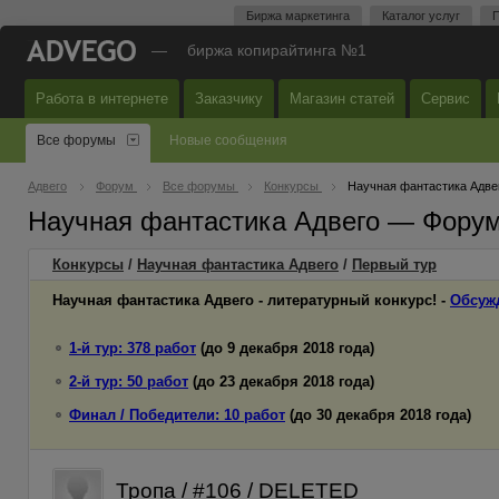
Биржа маркетинга
Каталог услуг
П
—
биржа копирайтинга №1
Работа в интернете
Заказчику
Магазин статей
Сервис
Все форумы
Новые сообщения
Адвего
Форум
Все форумы
Конкурсы
Научная фантастика Адве
Научная фантастика Адвего — Форум
Конкурсы
/
Научная фантастика Адвего
/
Первый
тур
Научная фантастика Адвего - литературный конкурс! -
Обсуж
1-й тур: 378 работ
(до 9 декабря 2018 года)
2-й тур: 50 работ
(до 23 декабря 2018 года)
Финал / Победители: 10 работ
(до 30 декабря 2018 года)
Тропа / #106 / DELETED