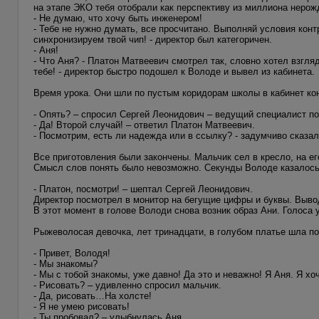
на этапе ЭКО тебя отобрали как перспективу из миллиона неро
- Не думаю, что хочу быть инженером!
- Тебе не нужно думать, все просчитано. Выполняй условия конт
синхронизируем твой чип! - директор был категоричен.
- Аня!
- Что Аня? - Платон Матвеевич смотрел так, словно хотел взгляд
тебе! - директор быстро подошел к Володе и вывел из кабинета.
Время урока. Они шли по пустым коридорам школы в кабинет ко
- Опять? – спросил Сергей Леонидович – ведущий специалист по
- Да! Второй случай! – ответил Платон Матвеевич.
- Посмотрим, есть ли надежда или в ссылку? - задумчиво сказа
Все приготовления были закончены. Мальчик сел в кресло, на ег
Смысл слов понять было невозможно. Секунды Володе казалось,
- Платон, посмотри! – шептал Сергей Леонидович.
Директор посмотрел в монитор на бегущие цифры и буквы. Вывод
В этот момент в голове Володи снова возник образ Ани. Голоса 
Рыжеволосая девочка, лет тринадцати, в голубом платье шла по
- Привет, Володя!
- Мы знакомы?
- Мы с тобой знакомы, уже давно! Да это и неважно! Я Аня. Я хо
- Рисовать? – удивленно спросил мальчик.
- Да, рисовать…На холсте!
- Я не умею рисовать!
- Ты пробовал? – улыбнулась Аня.