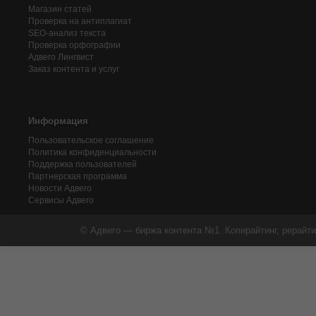
Магазин статей
Проверка на антиплагиат
SEO-анализ текста
Проверка орфографии
Адвего
Лингвист
Заказ контента и услуг
Информация
Пользовательское соглашение
Политика конфиденциальности
Поддержка пользователей
Партнерская программа
Новости Адвего
Сервисы Адвего
© Адвего — биржа контента №1. Копирайтинг, рерайти