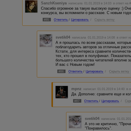
SanzhKseniya
написала 01.01.2019 в 14:03
в ответ на 
Спасибо огромное за такую высокую оценку :) Оч
конкурса, вы вспомнили о рассказе. С новым год
#85
Ответить
/
Цитировать
/
Скрыть ветку
svetik04
написала 01.01.2019 в 14:08
в ответ н
А я прошлась по всем рассказам, которы
поблагодарить авторов за отличные расск
Кстати, для интереса сравните количеств
тех, кто прошел в полуфинал. Показатель
большого количества читателей вполне з
И вас с Новым годом!
#86
Ответить
/
Цитировать
/
Скрыть ветку
mpnz
написал 01.01.2019 в 14:40
в 
Да. Дополню: сравните еще и ко
#87
Ответить
/
Цитировать
/
Скр
svetik04
написала 01.01.201
А это не критично, "Проч
"Понравилось".