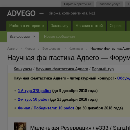
Биржа маркетинга
Каталог услуг
П
—
биржа копирайтинга №1
Работа в интернете
Заказчику
Магазин статей
Сервис
Все форумы
Новые сообщения
Адвего
Форум
Все форумы
Конкурсы
Научная фантастика Адве
Научная фантастика Адвего — Форум
Конкурсы
/
Научная фантастика Адвего
/
Первый
тур
Научная фантастика Адвего - литературный конкурс! -
Обсуж
1-й тур: 378 работ
(до 9 декабря 2018 года)
2-й тур: 50 работ
(до 23 декабря 2018 года)
Финал / Победители: 10 работ
(до 30 декабря 2018 года)
Маленькая Резервация / #333 / Sanzh