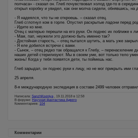
полчаса» - сказал он. Глеб почувствовал холод где-то в середи
открыл коробку и увидел, как они молча сидели, обнявшись, на д
- Я надеялся, что ты не откроешь. – сказал отец.
Глеб сглотнул ком в горле. Опустил раскрытые ладони перед ро
- Идите ко мне.
Отец с матерью перешли на его руки. Он поднес их поближе к ли
- Мам, пап, неужели это должно быть именно так?
- Достойная старость, – отец пытался шутить, а мать уже закрыл
- Я еле добился встречи с вами.
- Сынок, – отец редко так обращался к Глебу, – перенаселение 
наших детей стерилизуют. Мы в своем уме, вот только тело умен
жизнь! Когда у тебя появятся дети, ты поймешь нас.
Глеб зарыдал, он поднес руки к лицу, но не мог прикрыть ими гла
25 апреля.
8-я международную экспедиция в составе 2499 человек отправи
Написала:
SanzhKseniya
, 19.11.2018 в 12:58
В форуме:
Научная фантастика Адвего
Комментариев:
104
Комментарии