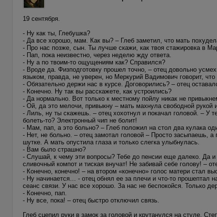
19 сентября.
- Ну как ты, Глебушка?
- Да все хорошо, мам. Как вы? – Глеб заметил, что мать похудел
- Про нас позже, сын. Ты лучше скажи, как твоя стажировка в М
- Пап, пока неизвестно, через неделю жду ответа.
- Ну а по твоим-то ощущениям как? Справился?
- Вроде да. Физподготовку прошел точно, – отец довольно усме
языком, правда, не уверен, но Меркурий Вадимович говорит, что 
- Обязательно держи нас в курсе. Договорились? – отец оставалс
- Конечно. Ну так вы расскажете, как устроились?
- Да нормально. Вот только к местному пойлу никак не привыкнем
- Ой, да это мелочи, привыкну – мать махнула свободной рукой 
- Лиль, ну ты скажешь. – отец хохотнул и покачал головой. – У 
болеть-то? Электронный чип не болит!
- Мам, пап, а это больно? – Глеб положил на стол два кулака о
- Нет, не больно. – отец замотал головой – Просто засыпаешь, а
шутке. А мать опустила глаза и только слегка улыбнулась.
- Вам было страшно?
- Слушай, к чему эти вопросы? Тебе до пенсии еще далеко. Да и
сливочный компот и тиская внучат! Не забивай себе голову! – от
- Конечно, конечно! – на втором «конечно» голос матери стал вы
- Ну начинается… - отец обнял ее за плечи и что-то прошептал н
сеанс связи. У нас все хорошо. За нас не беспокойся. Только де
- Конечно, пап.
- Ну все, пока! – отец быстро отключил связь.
Глеб сцепил руки в замок за головой и крутанулся на стуле. Сте