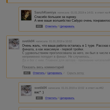
SanzhKseniya
написала 01.01.2019 в 14:01
в ответ на 
Спасибо большое за оценку.
А мне ваше волшебство Сабуро очень понравилос
#84
Ответить
/
Цитировать
svetik04
написала 01.01.2019 в 10:02
Очень жаль, что ваша работа осталась в 1 туре. Рассказ
финала, а как максимум - первой тройки.
С удовольствием проголосовала за него, он был в числе 
непременно попадет в финал. Не случилось...
Да и бог с ним. Главное для автора - признание читателе
С наступившим Новым годом вам! Счастья, удачи и даль
Показать весь комментарий
пишете, не бросайте это дело.
#82
Ответить
/
Цитировать
/
Скрыть ветку
svetik04
написала 01.01.2019 в 10:02
в ответ на #82
вас* :)
#83
Ответить
/
Цитировать