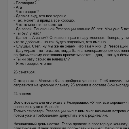
- Поговорил?
- Ага
- Что говорят?
- Делают вид, что все хорошо.
- Так, может, и правда все хорошо.
- Что-то мне так не кажется.
- Да забей. Пенсионной Резервации больше 80 лет. Мои уже 5 лет
- Ты был у них?
- Да нет… А зачем? Они звонят раз в пару месяцев. Поверь, у н
что-то добавить, но как будто подзабыл, что именно.
- Слушай, Степ, ну мы же не знаем, что там у них. В Резервации
- Да умирают, но тогда же, когда бы и в полноразмерном состоян
по физическому состоянию просчитывается – два, – загнул безы
- Ты ни разу своих не навещал?
- Я же говорю, что нет.
26 сентября.
Стажировка в Марсико была пройдена успешно. Глеб получил пис
отправится на красную планету 25 апреля в составе 8-ой экспед
24 апреля.
Все отговаривали его ехать в Резервацию. «У них все хорошо» 
позвонишь уже с Марса!»
Только секретарь Резервации был с ним мил: назначил встречу 
потом уже и требованием допустить его к родителям.
Назначенный день настал. Глеба провели в просторную комнату.
пластиковый. Клерк попросил подождать и вышел. Вернулся он че