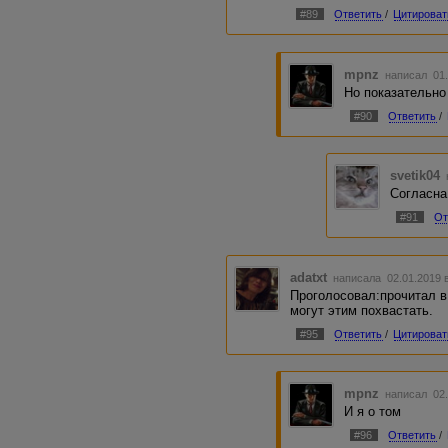
#89
Ответить
/
Цитироват
mpnz
написал 01.
Но показательно
#90
Ответить
/
svetik04
Согласна
#91
От
adatxt
написала 02.01.2019 
Проголосовал:прочитал в
могут этим похвастать.
#95
Ответить
/
Цитироват
mpnz
написал 02.
И я о том
#96
Ответить
/