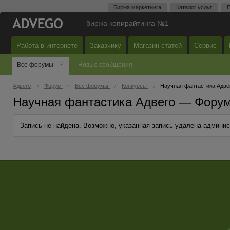
Биржа маркетинга
Каталог услуг
П
—
биржа копирайтинга №1
Работа в интернете
Заказчику
Магазин статей
Сервис
Все форумы
Новые сообщения
Адвего
Форум
Все форумы
Конкурсы
Научная фантастика Адве
Научная фантастика Адвего — Форум
Запись не найдена. Возможно, указанная запись удалена админи