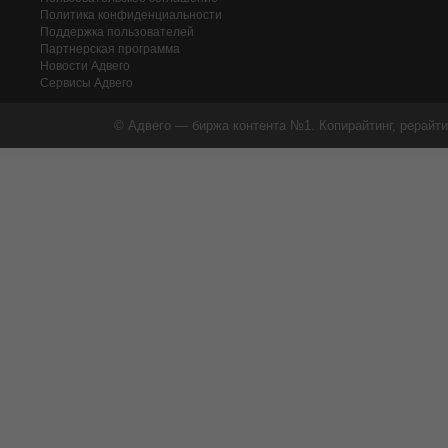
Политика конфиденциальности
Поддержка пользователей
Партнерская программа
Новости Адвего
Сервисы Адвего
© Адвего — биржа контента №1. Копирайтинг, рерайти