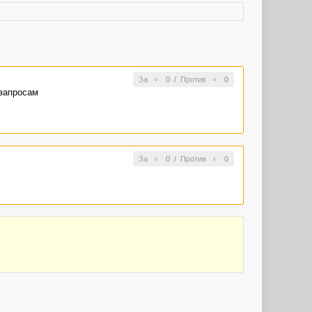
За
0
/
Против
0
 запросам
За
0
/
Против
0