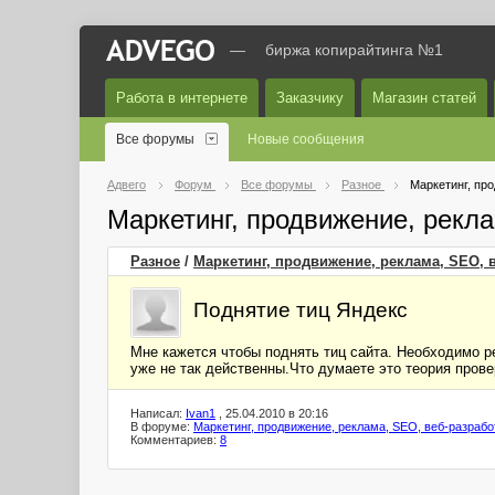
—
биржа копирайтинга №1
Работа в интернете
Заказчику
Магазин статей
Все форумы
Новые сообщения
Адвего
Форум
Все форумы
Разное
Маркетинг, пр
Маркетинг, продвижение, рекл
Разное
/
Маркетинг, продвижение, реклама, SEO, 
Поднятие тиц Яндекс
Мне кажется чтобы поднять тиц сайта. Необходимо р
уже не так действенны.Что думаете это теория прове
Написал:
Ivan1
, 25.04.2010 в 20:16
В форуме:
Маркетинг, продвижение, реклама, SEO, веб-разрабо
Комментариев:
8