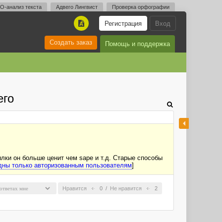
O-анализ текста
Адвего Лингвист
Проверка орфографии
Регистрация
Вход
A
Создать заказ
Помощь и поддержка
его
лки он больше ценит чем sape и т.д. Старые способы
дны только авторизованным пользователям
]
Нравится
0
/
Не нравится
2