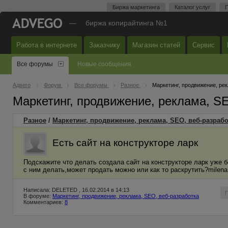
Биржа маркетинга
Каталог услуг
П
—
биржа копирайтинга №1
Работа в интернете
Заказчику
Магазин статей
Сервис
Все форумы
Новые сообщения
Адвего
Форум
Все форумы
Разное
Маркетинг, продвижение, ре
Маркетинг, продвижение, реклама, S
Разное
/
Маркетинг, продвижение, реклама, SEO, веб-разрабо
Есть сайт на конструкторе ларк
Подскажите что делать создала сайт на конструкторе ларк уже 
с ним делать,может продать можно или как то раскрутить?milena.
Написала: DELETED , 16.02.2014 в 14:13
В форуме:
Маркетинг, продвижение, реклама, SEO, веб-разработка
Комментариев:
8