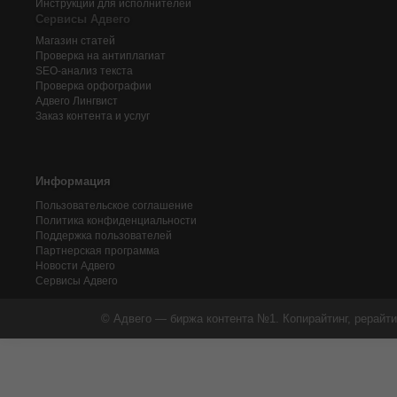
Инструкции для исполнителей
Сервисы Адвего
Магазин статей
Проверка на антиплагиат
SEO-анализ текста
Проверка орфографии
Адвего
Лингвист
Заказ контента и услуг
Информация
Пользовательское соглашение
Политика конфиденциальности
Поддержка пользователей
Партнерская программа
Новости Адвего
Сервисы Адвего
© Адвего — биржа контента №1. Копирайтинг, рерайти