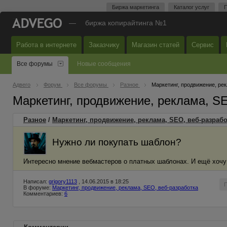
Биржа маркетинга
Каталог услуг
П
—
биржа копирайтинга №1
Работа в интернете
Заказчику
Магазин статей
Сервис
Все форумы
Новые сообщения
Адвего
Форум
Все форумы
Разное
Маркетинг, продвижение, ре
Маркетинг, продвижение, реклама, S
Разное
/
Маркетинг, продвижение, реклама, SEO, веб-разрабо
Нужно ли покупать шаблон?
Интересно мнение вебмастеров о платных шаблонах. И ещё хочу 
Написал:
grigory1113
, 14.06.2015 в 18:25
В форуме:
Маркетинг, продвижение, реклама, SEO, веб-разработка
Комментариев:
6