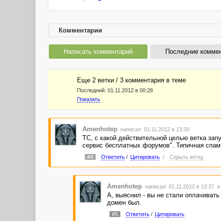
Комментарии
Написать комментарий
Последние комме
Еще 2 ветки / 3 комментария в темe
Последний:
01.11.2012 в 00:28
Показать
Amenhotep
написал 01.11.2012 в 13:30
ТС, с какой действительной целью ветка зап
сервис бесплатных форумов". Типичная спам-
#4
Ответить
/
Цитировать
/
Скрыть ветку
Amenhotep
написал 01.11.2012 в 13:37
в
А, выяснил - вы не стали оплачивать
домен был.
#5
Ответить
/
Цитировать