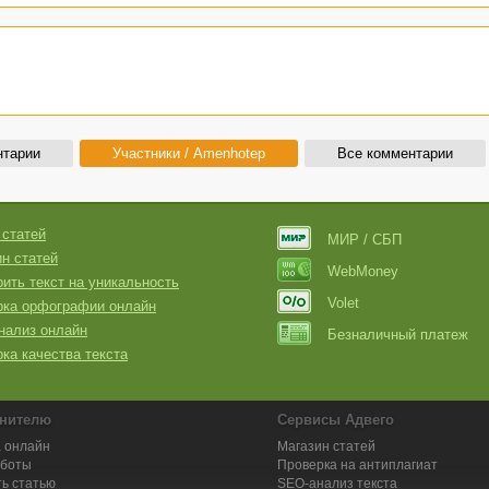
нтарии
Участники / Amenhotep
Все комментарии
 статей
МИР / СБП
н статей
WebMoney
ить текст на уникальность
Volet
рка орфографии онлайн
нализ онлайн
Безналичный платеж
ка качества текста
нителю
Сервисы Адвего
 онлайн
Магазин статей
аботы
Проверка на антиплагиат
ь статью
SEO-анализ текста