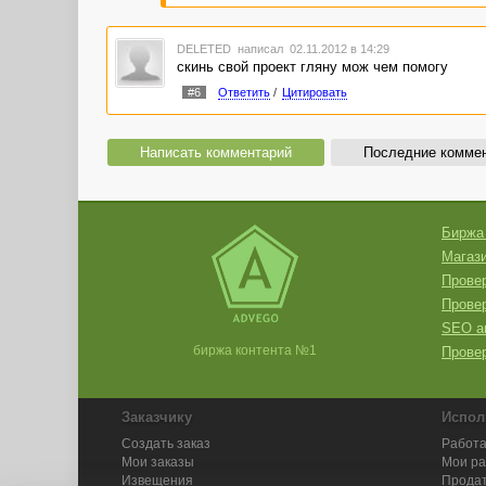
DELETED
написал 02.11.2012 в 14:29
скинь свой проект гляну мож чем помогу
#6
Ответить
/
Цитировать
Написать комментарий
Последние комме
Биржа
Магази
Провер
Прове
SEO а
биржа контента №1
Провер
Заказчику
Испол
Создать заказ
Работа
Мои заказы
Мои р
Извещения
Продат