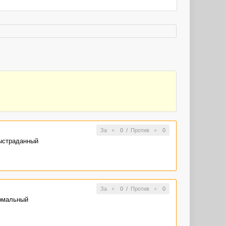
За
0
/
Против
0
выстраданный
За
0
/
Против
0
ормальный