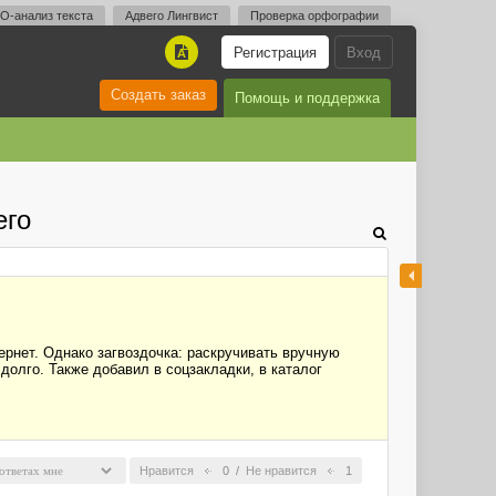
O-анализ текста
Адвего Лингвист
Проверка орфографии
Регистрация
Вход
A
Создать заказ
Помощь и поддержка
его
ернет. Однако загвоздочка: раскручивать вручную
 долго. Также добавил в соцзакладки, в каталог
Нравится
0
/
Не нравится
1