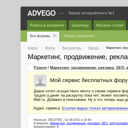
—
биржа копирайтинга №1
Работа в интернете
Заказчику
Магазин статей
Все форумы
Новые сообщения
Адвего
Форум
Все форумы
Разное
Маркетинг, пр
Маркетинг, продвижение, рекл
Разное
/
Маркетинг, продвижение, реклама, SEO, 
Мой сервис бесплатных фору
Давно хотел осуществить мечту о своем сервисе фор
трудно а денег на раскрутку пока нет; может посовет
Mail.ru. Добавил в поисковики. Ну и что теперь еще 
Адрес сервиса: [
ссылки видны только авторизованн
Написал: DELETED , 02.08.2011 в 16:56
В форуме:
Маркетинг, продвижение, реклама, SEO, веб-разрабо
Комментариев:
6