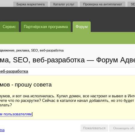
Биржа маркетинга
Каталог услуг
Проверка на антиплагиат
SE
Сервис
Партнёрская программа
Форум
одвижение, реклама, SEO, веб-разработка
ама, SEO, веб-разработка — Форум Адв
веб-разработка
мов - прошу совета
умов, и вот она исполнилась. Купил домен, все настроил и вывел в Инт
уете что по раскрутке? Сейчас в каталоги начал добавлять, но это будет
делать?
ым пользователям
]
Пожаловаться
тка