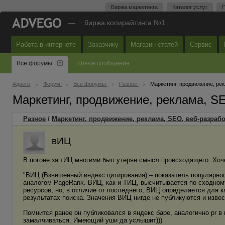
Биржа маркетинга
Каталог услуг
П
—
биржа копирайтинга №1
Работа в интернете
Заказчику
Магазин статей
Сервис
Все форумы
Новые сообщения
Адвего
Форум
Все форумы
Разное
Маркетинг, продвижение, ре
Маркетинг, продвижение, реклама, S
Разное
/
Маркетинг, продвижение, реклама, SEO, веб-разрабо
вИЦ
В погоне за тИЦ многими был утерян смысл происходящего. Хоч
"ВИЦ (Взвешенный индекс цитирования) – показатель популярно
аналогом PageRank. ВИЦ, как и ТИЦ, высчитывается по сходном
ресурсов, но, в отличие от последнего, ВИЦ определяется для к
результатах поиска. Значения ВИЦ нигде не публикуются и изве
Помнится ранее он публиковался в яндекс баре, аналогично pr в 
замалчиваться. Имеющий уши да услышит)))