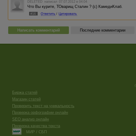
DELETED
написал 07.07.2012 в 04:04
Что Вы курите, ТОварищ Сталин ? (с) КамедиКлаб.
#16
Ответить
/
Цитировать
Написать комментарий
Последние комментарии
Биржа статей
Магазин статей
Проверить текст на уникальность
Проверка орфографии онлайн
SEO анализ онлайн
Проверка качества текста
МИР / СБП