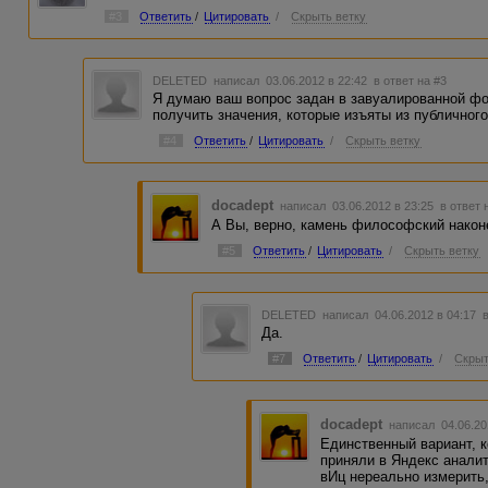
#3
Ответить
/
Цитировать
/
Скрыть ветку
DELETED
написал 03.06.2012 в 22:42
в ответ на #3
Я думаю ваш вопрос задан в завуалированной фо
получить значения, которые изъяты из публичног
#4
Ответить
/
Цитировать
/
Скрыть ветку
docadept
написал 03.06.2012 в 23:25
в ответ 
А Вы, верно, камень философский након
#5
Ответить
/
Цитировать
/
Скрыть ветку
DELETED
написал 04.06.2012 в 04:17
Да.
#7
Ответить
/
Цитировать
/
Скрыт
docadept
написал 04.06.20
Единственный вариант, к
приняли в Яндекс аналит
вИц нереально измерить,