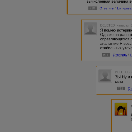
вычисленная величина в
#10
Ответить
/
Цитирова
DELETED
написал 0
Я помню истерию 
Однако на данны
справляющихся с
аналитике Я вовс
стабильных утече
#11
Ответить
/
DELETED
ЗЫ Ну и 
ыыы
#12
От