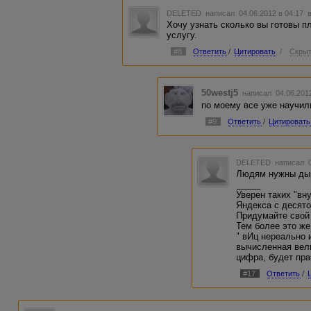
DELETED
написал 04.06.2012 в 04:17
Хочу узнать сколько вы готовы п
услугу.
#8
Ответить
/
Цитировать
/
Скрыт
50westj5
написал 04.06.201
по моему все уже научили
#9
Ответить
/
Цитировать
DELETED
написал 0
Людям нужны дыр
_____
Уверен таких "вн
Яндекса с десято
Придумайте свой 
Тем более это же
" вИц нереально 
вычисленная вел
цифра, будет прав
#17
Ответить
/