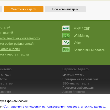
Участники / qsdk
Все комментарии
 статей
МИР / СБП
н статей
WebMoney
ить текст на уникальность
Volet
рка орфографии онлайн
нализ онлайн
Безналичный платеж
ка качества текста
нителю
Сервисы Адвего
 онлайн
Магазин статей
аботы
Проверка на антиплагиат
ь статью
SEO-анализ текста
ения
Проверка орфографии
средств
Адвего
Лингвист
кции для исполнителей
Заказ контента и услуг
зует файлы cookie.
вия
Соглашения в отношении использования пользовательских данных
.