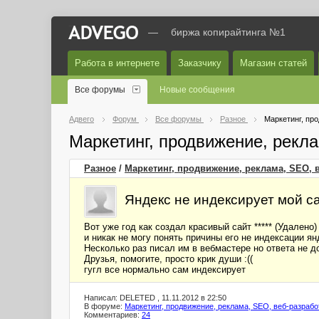
—
биржа копирайтинга №1
Работа в интернете
Заказчику
Магазин статей
Все форумы
Новые сообщения
Адвего
Форум
Все форумы
Разное
Маркетинг, пр
Маркетинг, продвижение, рекл
Разное
/
Маркетинг, продвижение, реклама, SEO, 
Яндекс не индексирует мой с
Вот уже год как создал красивый сайт ***** (Удалено)
и никак не могу понять причины его не индексации я
Несколько раз писал им в вебмастере но ответа не 
Друзья, помогите, просто крик души :((
гугл все нормально сам индексирует
Написал: DELETED , 11.11.2012 в 22:50
В форуме:
Маркетинг, продвижение, реклама, SEO, веб-разрабо
Комментариев:
24