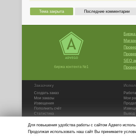
Тема закрыта
Последние комментарии
Биржа
Магази
Провер
Прове
SEO а
биржа контента №1
Провер
Заказчику
Испол
Создать заказ
Работа
Мои заказы
Мои р
Извещения
Продат
Пополнить счёт
Извещ
Статистика
Вывод 
API
Инстру
Для повышения удобства работы с сайтом Адвего исполь
Продолжая использовать наш сайт Вы принимаете усло