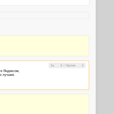
За
0
/
Против
0
ся Яндексом,
из лучших.