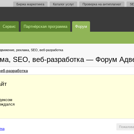
Биржа маркетинга
Каталог услуг
Проверка на антиплагиат
SE
Сервис
Партнёрская программа
Форум
одвижение, реклама, SEO, веб-разработка
ама, SEO, веб-разработка — Форум Адв
веб-разработка
айт
ндексом
дождался
Пожалова
тка