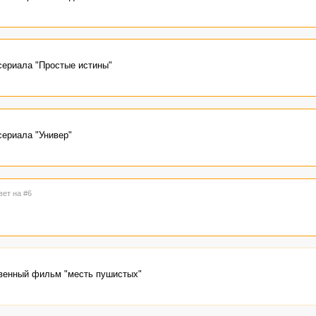
сериала "Простые истины"
сериала "Универ"
вет на #6
венный фильм "месть пушистых"