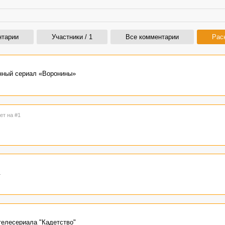
нтарии
Участники / 1
Все комментарии
Рас
нный сериал «Воронины»
ет на #1
.
телесериала "Кадетство"