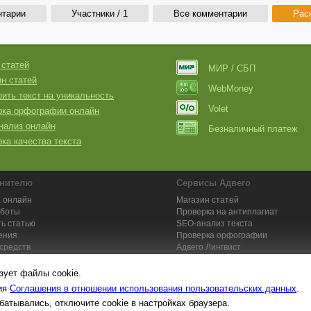
нтарии
Участники / 1
Все комментарии
Рас
 статей
МИР / СБП
н статей
WebMoney
ить текст на уникальность
Volet
рка орфографии онлайн
нализ онлайн
Безналичный платеж
ка качества текста
нителю
Сервисы Адвего
 онлайн
Магазин статей
аботы
Проверка на антиплагиат
ь статью
SEO-анализ текста
ения
Проверка орфографии
средств
Адвего
Лингвист
кции для исполнителей
Заказ контента и услуг
зует файлы cookie.
вия
Соглашения в отношении использования пользовательских данных
.
батывались, отключите cookie в настройках браузера.
та №1. Копирайтинг, рерайтинг, переводы,
работа на дому
: поставщик ун