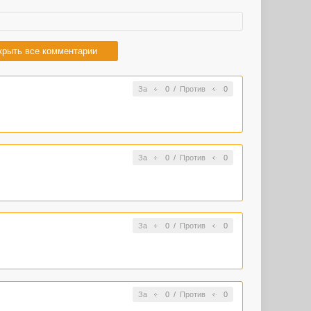
крыть все комментарии
За
0
/
Против
0
За
0
/
Против
0
За
0
/
Против
0
За
0
/
Против
0