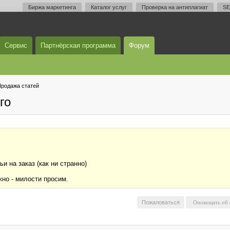
Биржа маркетинга
Каталог услуг
Проверка на антиплагиат
SE
Сервис
Партнёрская программа
Форум
родажа статей
го
и на заказ (как ни странно)
жно - милости просим.
Пожаловаться