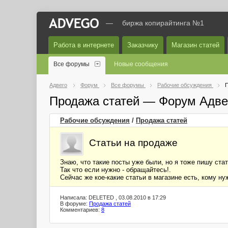
—
биржа копирайтинга №1
Работа в интернете
Заказчику
Магазин статей
Все форумы
Новые сообщения
Адвего
Форум
Все форумы
Рабочие обсуждения
П
Продажа статей — Форум Адве
Рабочие обсуждения
/
Продажа статей
Статьи на продаже
Знаю, что такие посты уже были, но я тоже пишу стать
Так что если нужно - обращайтесь!.
Сейчас же кое-какие статьи в магазине есть, кому ну
Написала: DELETED , 03.08.2010 в 17:29
В форуме:
Продажа статей
Комментариев:
8