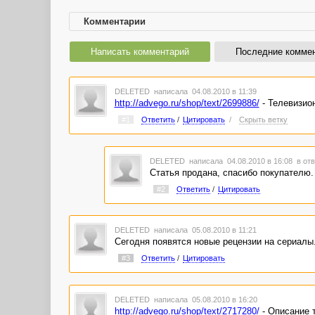
Комментарии
Написать комментарий
Последние комме
DELETED
написала 04.08.2010 в 11:39
http://advego.ru/shop/text/2699886/
- Телевизио
#1
Ответить
/
Цитировать
/
Скрыть ветку
DELETED
написала 04.08.2010 в 16:08
в отв
Статья продана, спасибо покупателю.
#2
Ответить
/
Цитировать
DELETED
написала 05.08.2010 в 11:21
Сегодня появятся новые рецензии на сериалы
#3
Ответить
/
Цитировать
DELETED
написала 05.08.2010 в 16:20
http://advego.ru/shop/text/2717280/
- Описание 