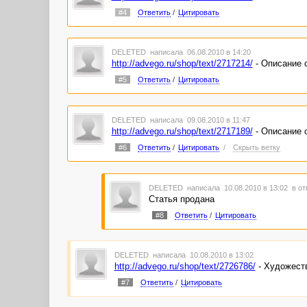
#4
Ответить
/
Цитировать
DELETED
написала 06.08.2010 в 14:20
http://advego.ru/shop/text/2717214/
- Описание 
#5
Ответить
/
Цитировать
DELETED
написала 09.08.2010 в 11:47
http://advego.ru/shop/text/2717189/
- Описание 
#6
Ответить
/
Цитировать
/
Скрыть ветку
DELETED
написала 10.08.2010 в 13:02
в от
Статья продана
#8
Ответить
/
Цитировать
DELETED
написала 10.08.2010 в 13:02
http://advego.ru/shop/text/2726786/
- Художест
#7
Ответить
/
Цитировать