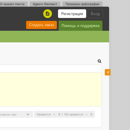
O-анализ текста
Адвего Лингвист
Проверка орфографии
Регистрация
Вход
A
Создать заказ
Помощь и поддержка
Нравится
0
/
Не нравится
0