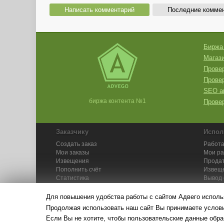
Написать комментарий
Последние комме
Биржа
Магази
Провер
Прове
SEO а
биржа контента №1
Провер
Заказчику
Испол
Создать заказ
Работа
Мои заказы
Мои р
Извещения
Продат
Пополнить счёт
Извещ
Статистика
Вывод 
API
Инстру
Для повышения удобства работы с сайтом Адвего исполь
Продолжая использовать наш сайт Вы принимаете усло
Если Вы не хотите, чтобы пользовательские данные обра
© Адвего — биржа контен