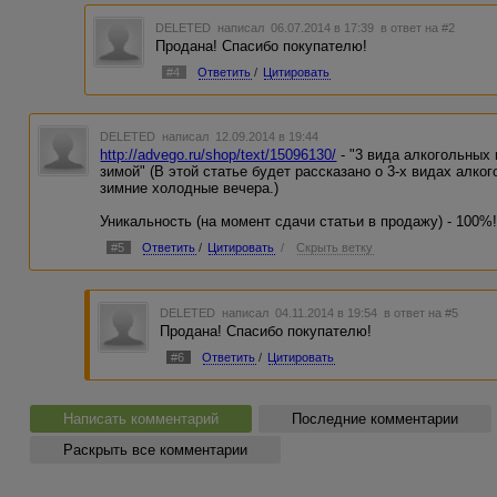
DELETED
написал 06.07.2014 в 17:39
в ответ на #2
Продана! Спасибо покупателю!
#4
Ответить
/
Цитировать
DELETED
написал 12.09.2014 в 19:44
http://advego.ru/shop/text/15096130/
- "3 вида алкогольных 
зимой" (В этой статье будет рассказано о 3-х видах алко
зимние холодные вечера.)
Уникальность (на момент сдачи статьи в продажу) - 100%
#5
Ответить
/
Цитировать
/
Скрыть ветку
DELETED
написал 04.11.2014 в 19:54
в ответ на #5
Продана! Спасибо покупателю!
#6
Ответить
/
Цитировать
Написать комментарий
Последние комментарии
Раскрыть все комментарии