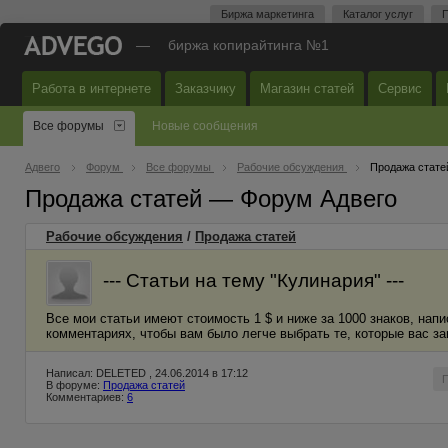
Биржа маркетинга
Каталог услуг
П
—
биржа копирайтинга №1
Работа в интернете
Заказчику
Магазин статей
Сервис
Все форумы
Новые сообщения
Адвего
Форум
Все форумы
Рабочие обсуждения
Продажа стате
Продажа статей — Форум Адвего
Рабочие обсуждения
/
Продажа статей
--- Статьи на тему "Кулинария" ---
Все мои статьи имеют стоимость 1 $ и ниже за 1000 знаков, нап
комментариях, чтобы вам было легче выбрать те, которые вас заи
Написал: DELETED , 24.06.2014 в 17:12
В форуме:
Продажа статей
Комментариев:
6