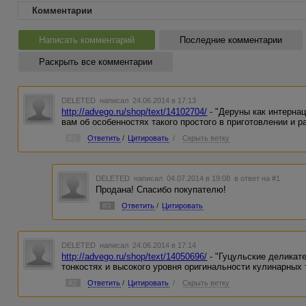
Комментарии
Написать комментарий
Последние комментарии
Раскрыть все комментарии
DELETED
написал 24.06.2014 в 17:13
http://advego.ru/shop/text/14102704/
- "Деруны как интерна
вам об особенностях такого простого в приготовлении и р
#1
Ответить
/
Цитировать
/
Скрыть ветку
DELETED
написал 04.07.2014 в 19:08
в ответ на #1
Продана! Спасибо покупателю!
#3
Ответить
/
Цитировать
DELETED
написал 24.06.2014 в 17:14
http://advego.ru/shop/text/14050696/
- "Гуцульские деликате
тонкостях и высокого уровня оригинальности кулинарных
#2
Ответить
/
Цитировать
/
Скрыть ветку