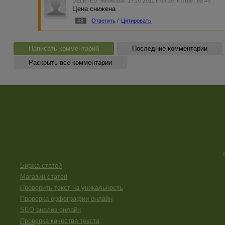
DELETED
написала 17.10.2011 в 09:39
в ответ на #5
Цена снижена
#8
Ответить
/
Цитировать
Написать комментарий
Последние комментарии
Раскрыть все комментарии
Биржа статей
Магазин статей
Проверить текст на уникальность
Проверка орфографии онлайн
SEO анализ онлайн
Проверка качества текста