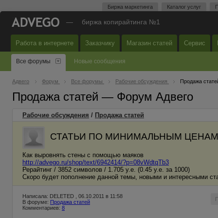
Биржа маркетинга
Каталог услуг
П
—
биржа копирайтинга №1
Работа в интернете
Заказчику
Магазин статей
Сервис
Все форумы
Новые сообщения
Адвего
Форум
Все форумы
Рабочие обсуждения
Продажа стате
Продажа статей — Форум Адвего
Рабочие обсуждения
/
Продажа статей
СТАТЬИ ПО МИНИМАЛЬНЫМ ЦЕНА
Как выровнять стены с помощью маяков
http://advego.ru/shop/text/6942414/?p=08vWdtqTb3
Рерайтинг / 3852 символов / 1.705 у.е. (0.45 у.е. за 1000)
Скоро будет пополнение данной темы, новыми и интересными ст
Написала: DELETED , 06.10.2011 в 11:58
В форуме:
Продажа статей
Комментариев:
8