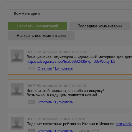
Комментарии
Написать комментарий
Последние комментарии
Раскрыть все комментарии
DELETED
написала 08.10.2011 в 17:09
Венецианская штукатурка – идеальный материал для дек
http://advego.ru/shop/text/6982435/?p=08vWdtqTb3
#1
Ответить
/
Цитировать
DELETED
написала 09.10.2011 в 22:40
Все 5 статей проданы, спасибо за покупку!
Возможно, в будущем появятся новые!
#2
Ответить
/
Цитировать
DELETED
написала 10.10.2011 в 22:11
Падение кредитных рейтингов Италии и Испании
http://a
#3
Ответить
/
Цитировать
/
Скрыть ветку