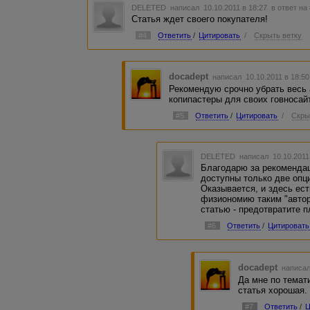
DELETED
написал 10.10.2011 в 18:27
в ответ на
Статья ждет своего покупателя!
#4
Ответить
/
Цитировать
/
Скрыть ветку
docadept
написал 10.10.2011 в 18:5
Рекомендую срочно убрать весь 
копипастеры для своих говносай
#5
Ответить
/
Цитировать
/
Скры
DELETED
написал 10.10.2011
Благодарю за рекомендац
доступны только две опци
Оказывается, и здесь ест
физиономию таким "автор
статью - предотвратите п
#6
Ответить
/
Цитировать
docadept
написал
Да мне по темати
статья хорошая.
#7
Ответить
/
Ц