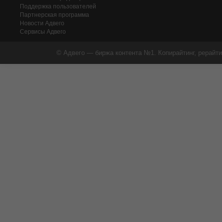
Поддержка пользователей
Партнерская программа
Новости Адвего
Сервисы Адвего
© Адвего — биржа контента №1. Копирайтинг, рерайти