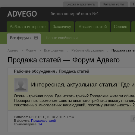
Биржа маркетинга
Каталог услуг
П
—
биржа копирайтинга №1
Работа в интернете
Заказчику
Магазин статей
Сервис
Все форумы
Новые сообщения
Адвего
Форум
Все форумы
Рабочие обсуждения
Продажа стате
Продажа статей — Форум Адвего
Рабочие обсуждения
/
Продажа статей
Интересная, актуальная статья "Где и
Осень - грибная пора. Где искать грибы? Городские жители обыч
Проверенные временем советы опытного грибника помогут начи
собственных многолетних наблюдений, поэтому уникальность - 2
Написал: DELETED , 10.10.2011 в 17:37
В форуме:
Продажа статей
Комментариев:
14