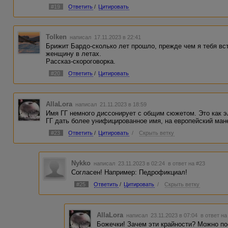
#19
Ответить
/
Цитировать
Tolken
написал 17.11.2023 в 22:41
Брижит Бардо-сколько лет прошло, прежде чем я тебя вст
женщину в летах.
Рассказ-скороговорка.
#20
Ответить
/
Цитировать
AllaLora
написал 21.11.2023 в 18:59
Имя ГГ немного диссонирует с общим сюжетом. Это как э
ГГ дать более унифицированное имя, на европейский ман
#23
Ответить
/
Цитировать
/
Скрыть ветку
Nykko
написал 23.11.2023 в 02:24
в ответ на #23
Согласен! Например: Педрофикциал!
#25
Ответить
/
Цитировать
/
Скрыть ветку
AllaLora
написал 23.11.2023 в 07:04
в ответ на
Божечки! Зачем эти крайности? Можно по