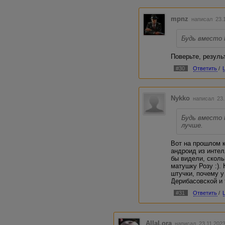
Вообще, это мой личный "
сто́ит внимания.))
mpnz
написал 23.1
Будь вместо 
Поверьте, резуль
#30
Ответить
/
Nykko
написал 23.
Будь вместо 
лучше.
Вот на прошлом к
андроид из интел
бы видели, сколь
матушку Розу :). 
штучки, почему у
Дерибасовской и т
#31
Ответить
/
AllaLora
написал 23.11.202