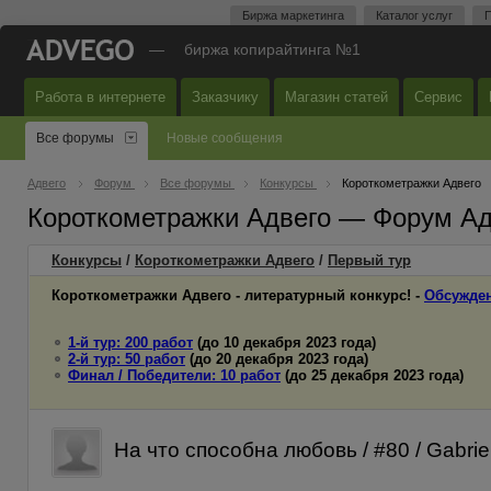
Биржа маркетинга
Каталог услуг
П
—
биржа копирайтинга №1
Работа в интернете
Заказчику
Магазин статей
Сервис
Все форумы
Новые сообщения
Адвего
Форум
Все форумы
Конкурсы
Короткометражки Адвего
Короткометражки Адвего — Форум Ад
Конкурсы
/
Короткометражки Адвего
/
Первый
тур
Короткометражки Адвего - литературный конкурс! -
Обсужден
1-й тур: 200 работ
(до 10 декабря 2023 года)
2-й тур: 50 работ
(до 20 декабря 2023 года)
Финал / Победители: 10 работ
(до 25 декабря 2023 года)
На что способна любовь / #80 / Gabrie