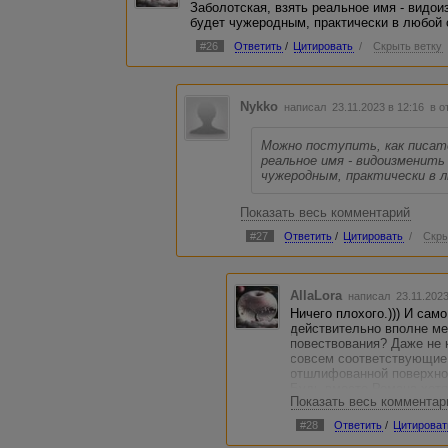
Заболотская, взять реальное имя - видои
будет чужеродным, практически в любой 
#26
Ответить
/
Цитировать
/
Скрыть ветку
Nykko
написал 23.11.2023 в 12:16
в о
Можно поступить, как писат
реальное имя - видоизменить
чужеродным, практически в л
Вы правы. Например, Джек Байд
Показать весь комментарий
Пудин. Или на крайний случай - 
#27
Ответить
/
Цитировать
/
Скры
Вообще, честно говоря, мне сове
понравилось имя "Роман". Оно-то
вообще-то европейское :).
AllaLora
написал 23.11.202
Ничего плохого.))) И сам
Но даже если был бы Иван - что 
действительно вполне ме
соотечественнике. Хоть Афанаси
повествования? Даже не к
совсем соответствующие 
отшлифованной поверхно
Будь вместо Романа хотя
Показать весь комментар
занимается йогой/магией,
находит свою Бриджит - с
#28
Ответить
/
Цитироват
Ромашка. Несерьёзно. Им