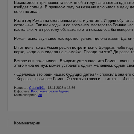
Восемьдесят три процента всех дней в году начинаются одинаков
взойдет солнце. В прошлом году он безумно влюбился в одну дев
ее он не знал.
Раз в год Роман на скопленные деньги улетал в Индию обучаться
остальные. Так шли годы, и со временем мастерство Романа на
настолько, что простому обывателю это показалось бы невероя
Роман, используя свое мастерство, узнал, где она живет. Да, о
В тот день, когда Роман решил встретиться с Бриджит, небо на
парке, когда она сидела на скамейке. Правда ли это? Да разве т
Вскоре они поженились. Бриджит уже знала, что Роман - очень н
этого мира ее муж может устранить одним желанием, одним сво
- Сделаешь это ради наших будущих детей? - спросила она его
- Хорошо, - произнес Роман. Он закрыл глаза и... тик-так... И о
Написал:
Gabriel101
, 13.11.2023 в 13:56
В форуме:
Короткометражки Адвего
Комментариев:
38
Комментарии