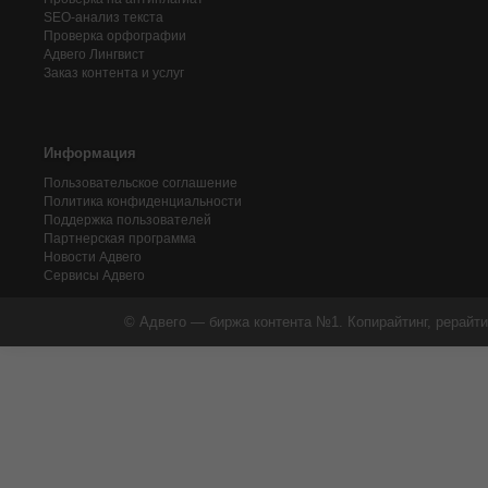
SEO-анализ текста
Проверка орфографии
Адвего
Лингвист
Заказ контента и услуг
Информация
Пользовательское соглашение
Политика конфиденциальности
Поддержка пользователей
Партнерская программа
Новости Адвего
Сервисы Адвего
© Адвего — биржа контента №1. Копирайтинг, рерайти