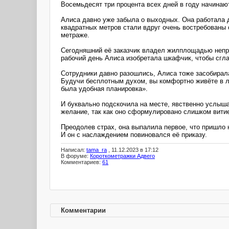
Восемьдесят три процента всех дней в году начинаю
Алиса давно уже забыла о выходных. Она работала 
квадратных метров стали вдруг очень востребованы
метраже.
Сегодняшний её заказчик владел жилплощадью непра
рабочий день Алиса изобретала шкафчик, чтобы сгла
Сотрудники давно разошлись, Алиса тоже засобирал
Будучи бесплотным духом, вы комфортно живёте в л
была удобная планировка».
И буквально подскочила на месте, явственно услыша
желание, так как оно сформулировано слишком вити
Преодолев страх, она выпалила первое, что пришло н
И он с наслаждением повиновался её приказу.
Написал:
tama_ra
, 11.12.2023 в 17:12
В форуме:
Короткометражки Адвего
Комментариев:
61
Комментарии