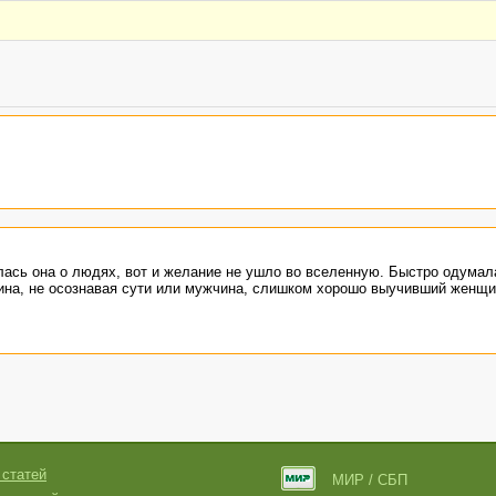
лась она о людях, вот и желание не ушло во вселенную. Быстро одумал
ина, не осознавая сути или мужчина, слишком хорошо выучивший женщ
 статей
МИР / СБП