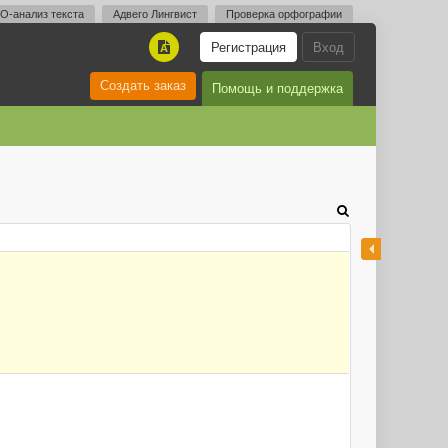
O-анализ текста
Адвего Лингвист
Проверка орфографии
Регистрация
Вход
A
Создать заказ
Помощь и поддержка