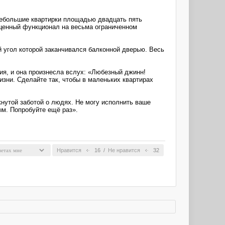
Небольшие квартирки площадью двадцать пять
оценный функционал на весьма ограниченном
угол которой заканчивался балконной дверью. Весь
я, и она произнесла вслух: «Любезный джинн!
зни. Сделайте так, чтобы в маленьких квартирах
кнутой заботой о людях. Не могу исполнить ваше
м. Попробуйте ещё раз».
Нравится
16
/
Не нравится
32