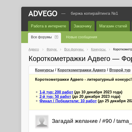
—
биржа копирайтинга №1
Работа в интернете
Заказчику
Магазин статей
Все форумы
Новые сообщения
Адвего
Форум
Все форумы
Конкурсы
Короткометр
Короткометражки Адвего — Фо
Конкурсы
/
Короткометражки Адвего
/
Второй
тур
Короткометражки Адвего - литературный конкурс!
1-й тур: 200 работ
(до 10 декабря 2023 года)
2-й тур: 50 работ
(до 20 декабря 2023 года)
Финал / Победители: 10 работ
(до 25 декабря 20
Загадай желание / #90 / tama_