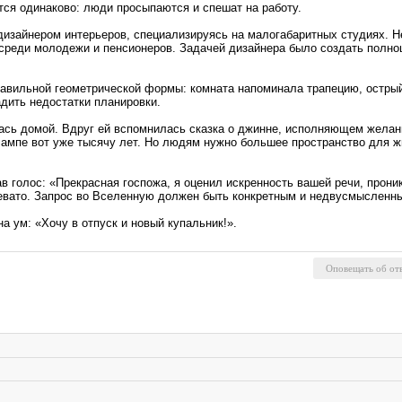
тся одинаково: люди просыпаются и спешат на работу.
дизайнером интерьеров, специализируясь на малогабаритных студиях. 
 среди молодежи и пенсионеров. Задачей дизайнера было создать полн
вильной геометрической формы: комната напоминала трапецию, острый 
дить недостатки планировки.
ась домой. Вдруг ей вспомнилась сказка о джинне, исполняющем желани
ампе вот уже тысячу лет. Но людям нужно большее пространство для жи
в голос: «Прекрасная госпожа, я оценил искренность вашей речи, прони
евато. Запрос во Вселенную должен быть конкретным и недвусмысленны
а ум: «Хочу в отпуск и новый купальник!».