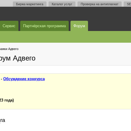
Биржа маркетинга
Каталог услуг
Проверка на антиплагиат
SE
Сервис
Партнёрская программа
Форум
ажки Адвего
рум Адвего
 -
Обсуждение конкурса
23 года)
ra