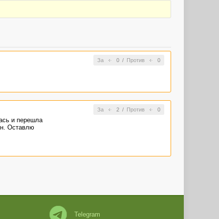
За
0
/
Против
0
За
2
/
Против
0
ась и перешла
ин. Оставлю
Telegram