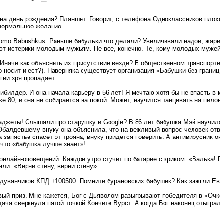
 на день рождения? Планшет. Говорит, с телефона Одноклассников плохо
 нормальное желание.
omo Babushkus. Раньше бабульки что делали? Увеличивали надои, жарил
ют истерики молодым мужьям. Не все, конечно. Те, кому молодых мужей
Иначе как объяснить их присутствие везде? В общественном транспорте 
то носит и ест?). Наверняка существует организация «Бабушки без грани
ргии зря пропадает.
билдер. И она начала карьеру в 56 лет! Я мечтаю хотя бы не впасть в 
е 80, и она не собирается на покой. Может, научится танцевать на пил
джеты! Слышали про старушку и Google? В 86 лет бабушка Мэй научила
Обалдевшему внуку она объяснила, что на вежливый вопрос человек отв
а запястье спасет от трояна, внуку придется поверить. А антивирусник 
 что «бабушка лучше знает»!
онлайн-оповещений. Каждое утро стучит по батарее с криком: «Валька!
али: «Верни стену, верни стену».
одуванчиков КПД +100500. Помните бурановских бабушек? Как зажгли Ев
вый приз. Мне кажется, Бог с Дьяволом разыгрывают победителя в «Очко
дача сверкнула пятой точкой Кончите Вурст. А когда Бог наконец отыгра