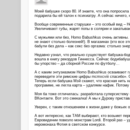
Моей бабушке скоро 80. И знаете, что она попросила
подарила бы ей талон к психиатру. А сейчас ничего,
Вообще современные старушки – это особый вид – H
Увеличивают губы, жарят попы в солярии и закатыва
С мужьями или без, Homo Babushkus очень активны. 
не знают столько болезней!). В магазинах (кто все э
бабули без дела – как секс без оргазма: столько эне
Недавно узнал, что реально существует бабушка-боди
вошла в книгу рекордов Гиннесса. Сейчас бодибабушк
бы упорство – да сборной России по футболу…
А с каким энтузиазмом Homo Babushkus осваивают га
переведите эти римские цифры mcmxcviii спасибо». 
Теперь если бабушка Мэй скажет, что красная нить н
программе, не легла карта – удаляем нафик. Потому
Моя ба тоже отличилась: разработала суперсистему 
ВКонтакте. Вот это смекалка! А мы к Дурову пристав
Уверен, с таким отношением к жизни даже у божьих 
А вот интересно, как ТАМ выбирают, кто возьмет пер
Евровидении повезло монстрам Lordi. Второй раз – у
иеромонаха Фотия в светском конкурсе.