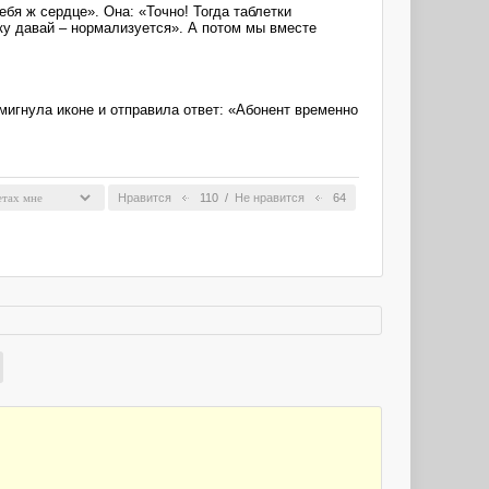
бя ж сердце». Она: «Точно! Тогда таблетки
чку давай – нормализуется». А потом мы вместе
игнула иконе и отправила ответ: «Абонент временно
Нравится
110
/
Не нравится
64