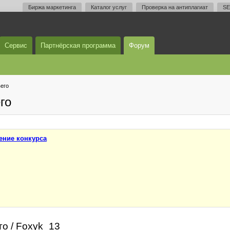
Биржа маркетинга
Каталог услуг
Проверка на антиплагиат
SE
Сервис
Партнёрская программа
Форум
его
го
ение конкурса
то / Foxyk_13