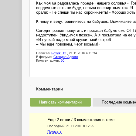
Как моя ба радовалась победе «нашего соловья»! Гов
сердечные есть не буду, нельзя со спиртным-то». Я:
орали: «Не спеши ты нас хорони-и-ить!» Хорошо хоть
К чему я веду: равняйтесь на бабушек. Выжимайте и
Сегодня решил пошутить и прислал бабуле смс ОТТУД
недоступен. Увидимся позже». А я посмотрел на ее 
«И пускай надо мной кружит мой ястреб...
– Мы еще повоюем, черт возьми!»
Написал:
Foxyk_13
, 21.11.2016 в 15:34
В форуме:
Стендап Адвего
Комментариев:
60
Комментарии
Написать комментарий
Последние комме
Еще 2 ветки / 3 комментария в темe
Последний:
21.11.2016 в 12:25
Показать