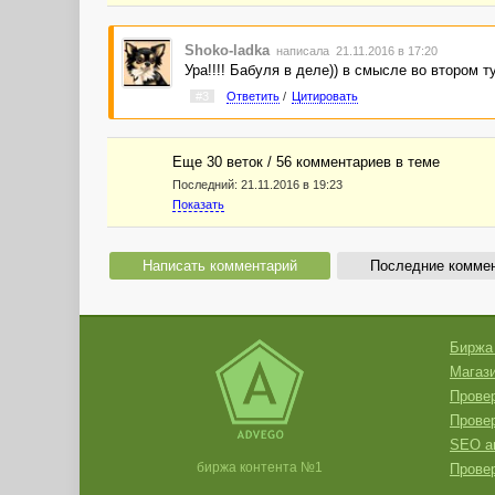
Shoko-ladka
написала 21.11.2016 в 17:20
Ура!!!! Бабуля в деле)) в смысле во втором 
#3
Ответить
/
Цитировать
Еще 30 веток / 56 комментариев в темe
Последний:
21.11.2016 в 19:23
Показать
Написать комментарий
Последние комме
Биржа
Магази
Провер
Прове
SEO а
биржа контента №1
Провер