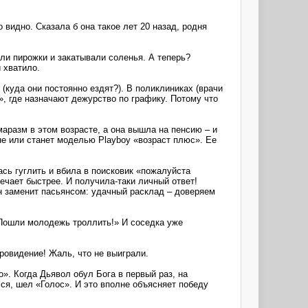
 видно. Сказала б она такое лет 20 назад, родня
и пирожки и закатывали соленья. А теперь?
 хватило.
(куда они постоянно ездят?). В поликлиниках (врачи
ц», где назначают дежурство по графику. Потому что
маразм в этом возрасте, а она вышла на пенсию – и
оне или станет моделью Playboy «возраст плюс». Ее
сь гуглить и вбила в поисковик «пожалуйста
ечает быстрее. И получила-таки личный ответ!
он заменит пасьянсом: удачный расклад – доверяем
 Пошли молодежь троллить!» И соседка уже
ровидение! Жаль, что не выиграли.
». Когда Дьявол обул Бога в первый раз, на
лся, шел «Голос». И это вполне объясняет победу