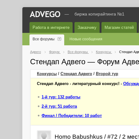
—
биржа копирайтинга №1
Работа в интернете
Заказчику
Магазин статей
Все форумы
Новые сообщения
Адвего
Форум
Все форумы
Конкурсы
Стендап Адв
Стендап Адвего — Форум Адве
Конкурсы
/
Стендап Адвего
/
Второй
тур
Стендап Адвего - литературный конкурс! -
Обсужд
1-й тур: 132 работы
2-й тур: 51 работа
Финал / Победители: 10 работ
Homo Babushkus / #72 / 2 мес