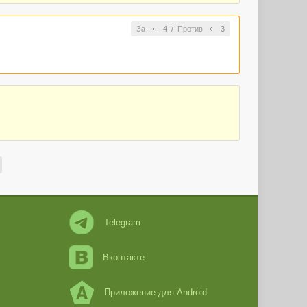
За
4
/
Против
3
Telegram
Вконтакте
Приложение для Android