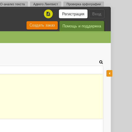
O-анализ текста
Адвего Лингвист
Проверка орфографии
Регистрация
Вход
A
Создать заказ
Помощь и поддержка