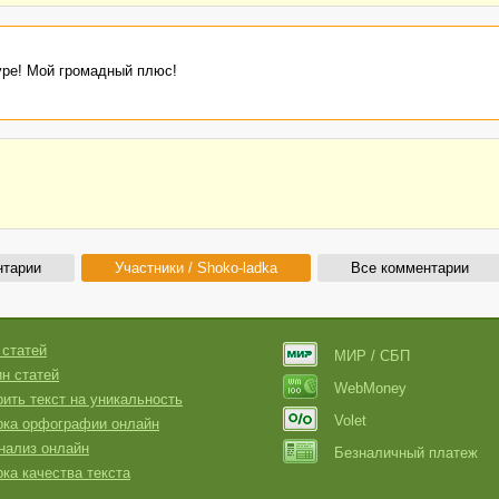
туре! Мой громадный плюс!
нтарии
Участники / Shoko-ladka
Все комментарии
 статей
МИР / СБП
н статей
WebMoney
ить текст на уникальность
Volet
рка орфографии онлайн
нализ онлайн
Безналичный платеж
ка качества текста