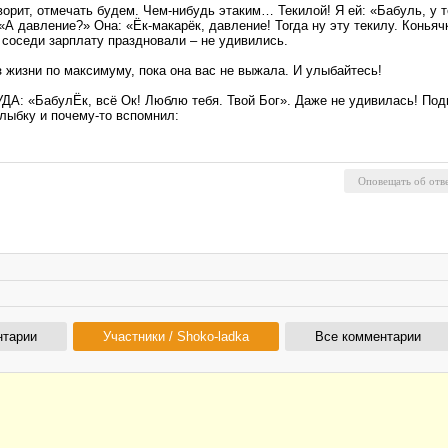
орит, отмечать будем. Чем-нибудь этаким… Текилой! Я ей: «Бабуль, у те
 «А давление?» Она: «Ёк-макарёк, давление! Тогда ну эту текилу. Конья
 соседи зарплату праздновали – не удивились.
з жизни по максимуму, пока она вас не выжала. И улыбайтесь!
А: «БабулЁк, всё Ок! Люблю тебя. Твой Бог». Даже не удивилась! Подм
улыбку и почему-то вспомнил:
нтарии
Участники / Shoko-ladka
Все комментарии