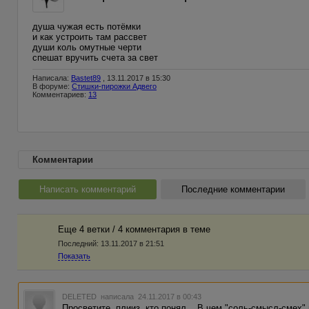
душа чужая есть потёмки
и как устроить там рассвет
души коль омутные черти
спешат вручить счета за свет
Написала:
Bastet89
, 13.11.2017 в 15:30
В форуме:
Стишки-пирожки Адвего
Комментариев:
13
Комментарии
Написать комментарий
Последние комментарии
Еще 4 ветки / 4 комментария в темe
Последний:
13.11.2017 в 21:51
Показать
DELETED
написала 24.11.2017 в 00:43
Просветите, плииз, кто понял... В чем "соль-смысл-смех" и