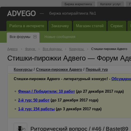
Биржа маркетинга
Каталог услуг
П
—
биржа копирайтинга №1
Работа в интернете
Заказчику
Магазин статей
Сервис
Все форумы
Новые сообщения
Адвего
Форум
Все форумы
Конкурсы
Стишки-пирожки Адвего
Стишки-пирожки Адвего — Форум Ад
Конкурсы
/
Стишки-пирожки Адвего
/
Первый
тур
Стишки-пирожки Адвего - литературный конкурс! -
Обсужден
Финал / Победители: 10 работ
(до 27 декабря 2017 года)
2-й тур: 50 работ
(до 17 декабря 2017 года)
1-й тур: 154 работы
(до 3 декабря 2017 года)
Риторический вопрос / #46 / Bastet89