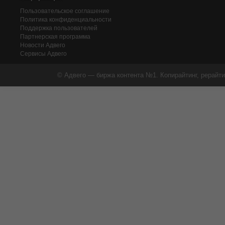
Пользовательское соглашение
Политика конфиденциальности
Поддержка пользователей
Партнерская программа
Новости Адвего
Сервисы Адвего
© Адвего — биржа контента №1. Копирайтинг, рерайти