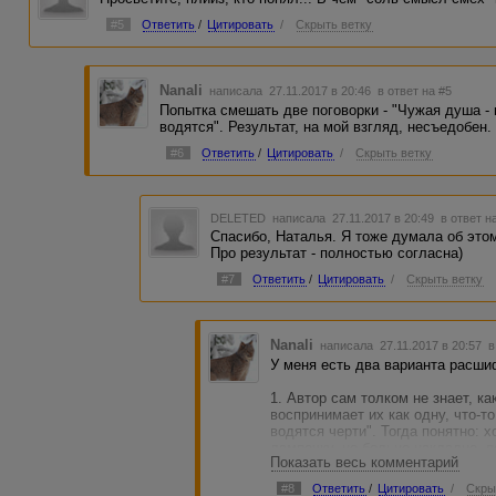
#5
Ответить
/
Цитировать
/
Скрыть ветку
Nanali
написала 27.11.2017 в 20:46
в ответ на #5
Попытка смешать две поговорки - "Чужая душа - 
водятся". Результат, на мой взгляд, несъедобен.
#6
Ответить
/
Цитировать
/
Скрыть ветку
DELETED
написала 27.11.2017 в 20:49
в ответ н
Спасибо, Наталья. Я тоже думала об этом
Про результат - полностью согласна)
#7
Ответить
/
Цитировать
/
Скрыть ветку
Nanali
написала 27.11.2017 в 20:57
в
У меня есть два варианта расши
1. Автор сам толком не знает, ка
воспринимает их как одну, что-то
водятся черти". Тогда понятно: 
лампочку, но больно накладно, п
Показать весь комментарий
электричество, а это о-го-го (кт
квитанции).
#8
Ответить
/
Цитировать
/
Скры