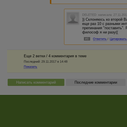
2. Имеет место какой-то запреде
приземленности фантазии и ску
состоянии понять.
DELETED
написала 27.11.201
)) Склоняюсь ко второй В
еще раз 10 с разными ин
препинания "поставить". 
философ я ни разу((
#9
Ответить
/
Цитировать
Еще 2 ветки / 4 комментария в темe
Последний:
29.11.2017 в 14:48
Показать
Написать комментарий
Последние комментарии