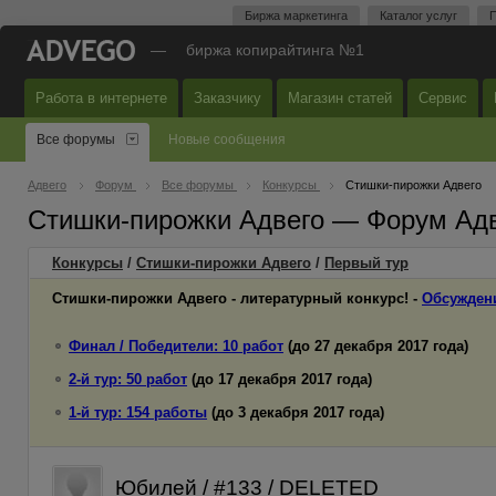
Биржа маркетинга
Каталог услуг
П
—
биржа копирайтинга №1
Работа в интернете
Заказчику
Магазин статей
Сервис
Все форумы
Новые сообщения
Адвего
Форум
Все форумы
Конкурсы
Стишки-пирожки Адвего
Стишки-пирожки Адвего — Форум Ад
Конкурсы
/
Стишки-пирожки Адвего
/
Первый
тур
Стишки-пирожки Адвего - литературный конкурс! -
Обсужден
Финал / Победители: 10 работ
(до 27 декабря 2017 года)
2-й тур: 50 работ
(до 17 декабря 2017 года)
1-й тур: 154 работы
(до 3 декабря 2017 года)
Юбилей / #133 / DELETED