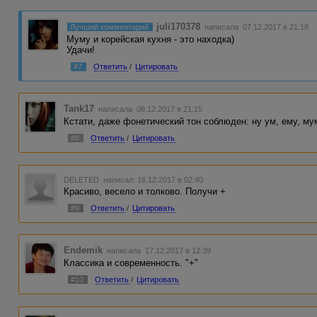
juli170378
Лучший комментарий
написала 07.12.2017 в 21:18
Муму и корейская кухня - это находка)
Удачи!
#7
Ответить
/
Цитировать
Tank17
написала 08.12.2017 в 21:15
Кстати, даже фонетический тон соблюден: ну ум, ему, мум
#8
Ответить
/
Цитировать
DELETED
написал 16.12.2017 в 02:40
Красиво, весело и толково. Получи +
#9
Ответить
/
Цитировать
Endemik
написала 17.12.2017 в 12:39
Классика и современность. "+"
#10
Ответить
/
Цитировать