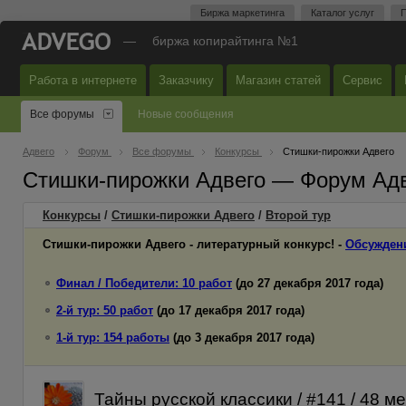
Биржа маркетинга
Каталог услуг
П
—
биржа копирайтинга №1
Работа в интернете
Заказчику
Магазин статей
Сервис
Все форумы
Новые сообщения
Адвего
Форум
Все форумы
Конкурсы
Стишки-пирожки Адвего
Стишки-пирожки Адвего — Форум Ад
Конкурсы
/
Стишки-пирожки Адвего
/
Второй
тур
Стишки-пирожки Адвего - литературный конкурс! -
Обсужден
Финал / Победители: 10 работ
(до 27 декабря 2017 года)
2-й тур: 50 работ
(до 17 декабря 2017 года)
1-й тур: 154 работы
(до 3 декабря 2017 года)
Тайны русской классики / #141 / 48 м