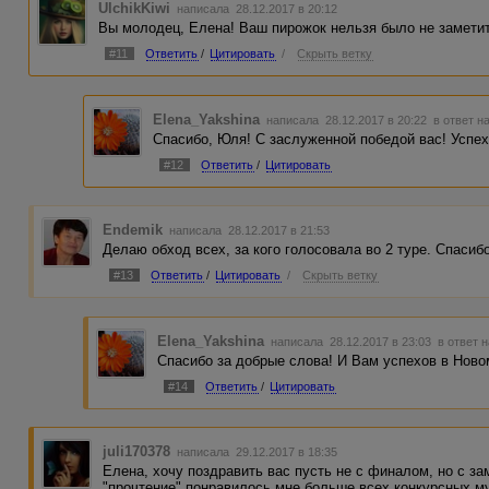
UlchikKiwi
написала 28.12.2017 в 20:12
Вы молодец, Елена! Ваш пирожок нельзя было не замети
#11
Ответить
/
Цитировать
/
Скрыть ветку
Elena_Yakshina
написала 28.12.2017 в 20:22
в ответ н
Спасибо, Юля! С заслуженной победой вас! Успех
#12
Ответить
/
Цитировать
Endemik
написала 28.12.2017 в 21:53
Делаю обход всех, за кого голосовала во 2 туре. Спасиб
#13
Ответить
/
Цитировать
/
Скрыть ветку
Elena_Yakshina
написала 28.12.2017 в 23:03
в ответ 
Спасибо за добрые слова! И Вам успехов в Ново
#14
Ответить
/
Цитировать
juli170378
написала 29.12.2017 в 18:35
Елена, хочу поздравить вас пусть не с финалом, но с 
"прочтение" понравилось мне больше всех конкурсных му