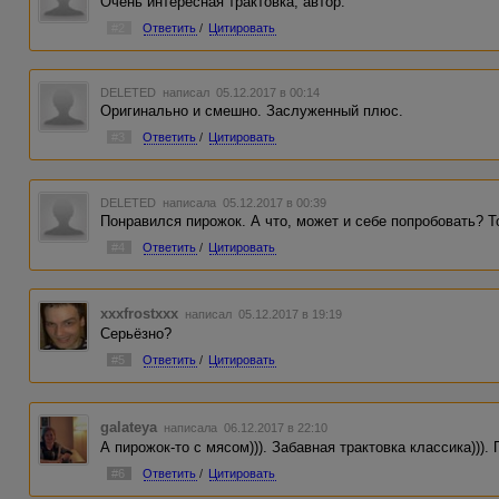
Очень интересная трактовка, автор.
#2
Ответить
/
Цитировать
DELETED
написал 05.12.2017 в 00:14
Оригинально и смешно. Заслуженный плюс.
#3
Ответить
/
Цитировать
DELETED
написала 05.12.2017 в 00:39
Понравился пирожок. А что, может и себе попробовать? Т
#4
Ответить
/
Цитировать
xxxfrostxxx
написал 05.12.2017 в 19:19
Серьёзно?
#5
Ответить
/
Цитировать
galateya
написала 06.12.2017 в 22:10
А пирожок-то с мясом))). Забавная трактовка классика))).
#6
Ответить
/
Цитировать