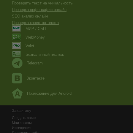
Проверить текст на уникальность
Проверка орфографии онлайн
SEO анализ онлайн
Проверка качества текста
МИР / СБП
WebMoney
Volet
Безналичный платеж
Telegram
Вконтакте
Приложение для Android
Заказчику
Создать заказ
Мои заказы
Извещения