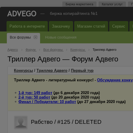
Биржа маркетинга
Каталог услуг
П
—
биржа копирайтинга №1
Работа в интернете
Заказчику
Магазин статей
Сервис
Все форумы
Новые сообщения
Адвего
Форум
Все форумы
Конкурсы
Триллер Адвего
Триллер Адвего — Форум Адвего
Конкурсы
/
Триллер Адвего
/
Первый
тур
Триллер Адвего - литературный конкурс! -
Обсуждение конку
1-й тур: 149 работ
(до 6 декабря 2020 года)
2-й тур: 50 работ
(до 20 декабря 2020 года)
Финал / Победители: 10 работ
(до 27 декабря 2020 года)
Рабство / #125 / DELETED