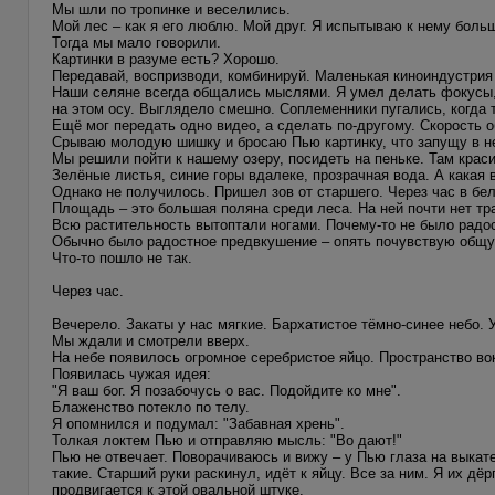
Мы шли по тропинке и веселились.
Мой лес – как я его люблю. Мой друг. Я испытываю к нему больш
Тогда мы мало говорили.
Картинки в разуме есть? Хорошо.
Передавай, воспризводи, комбинируй. Маленькая киноиндустрия
Наши селяне всегда общались мыслями. Я умел делать фокусы,
на этом осу. Выглядело смешно. Соплеменники пугались, когда 
Ещё мог передать одно видео, а сделать по-другому. Скорость 
Срываю молодую шишку и бросаю Пью картинку, что запущу в нег
Мы решили пойти к нашему озеру, посидеть на пеньке. Там краси
Зелёные листья, синие горы вдалеке, прозрачная вода. А какая 
Однако не получилось. Пришел зов от старшего. Через час в б
Площадь – это большая поляна среди леса. На ней почти нет тр
Всю растительность вытоптали ногами. Почему-то не было радос
Обычно было радостное предвкушение – опять почувствую общу
Что-то пошло не так.
Через час.
Вечерело. Закаты у нас мягкие. Бархатистое тёмно-синее небо. У
Мы ждали и смотрели вверх.
На небе появилось огромное серебристое яйцо. Пространство во
Появилась чужая идея:
"Я ваш бог. Я позабочусь о вас. Подойдите ко мне".
Блаженство потекло по телу.
Я опомнился и подумал: "Забавная хрень".
Толкая локтем Пью и отправляю мысль: "Во дают!"
Пью не отвечает. Поворачиваюсь и вижу – у Пью глаза на выкате
такие. Старший руки раскинул, идёт к яйцу. Все за ним. Я их д
продвигается к этой овальной штуке.