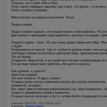
Сказали, это я убил Лию и Пью.
Хочу совету передать картинку где я был, что делал – и не мог
Опять потерял сознание.
Меня изгнали из родного поселения. Тоска.
Люди в сером.
Люди в сером сказали, что возьмут меня к себе работать. Я сог
Две кнопки с проводами подсоединяли к затылку и я вещал, прям
Людей в сером – жаль. Их уже очень давно приручило яйцо. Мучи
и будет.
Я проникал в их мысли. Где-то глубоко в разуме знают, нельзя 
Они будут веками испытывать давление яйца, прикованные магни
Это их выбор.
Создатель яйца исчез, я не нашёл его личную конфигурацию во 
Его детище продолжает работать, без цели и смысла.
Они думали, я сдался?
Хрен они угадали.
Это моя планета. Я здесь хозяин.
Я нашел длину волны сомнения и вплел её в волну блаженства, 
незаметно, но верно.
Лет через триста земляки взбунтовались бы, яйцо взорвалось, б
Снова от деревянных копий и мамонтов.
Я нашел выход получше, и пусть голова болит и разрывается изн
Написала: DELETED , 09.11.2020 в 16:12
В форуме:
Триллер Адвего