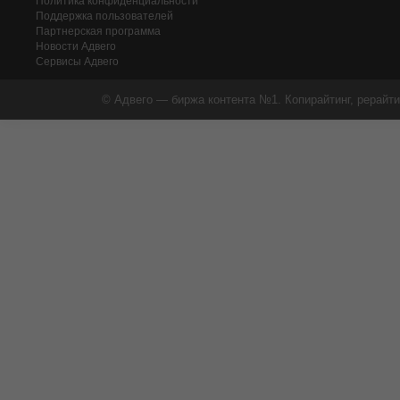
Политика конфиденциальности
Поддержка пользователей
Партнерская программа
Новости Адвего
Сервисы Адвего
© Адвего — биржа контента №1. Копирайтинг, рерайти