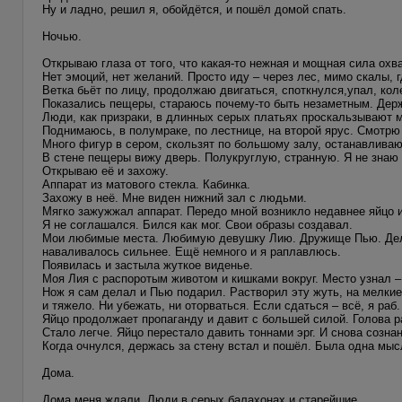
Ну и ладно, решил я, обойдётся, и пошёл домой спать.
Ночью.
Открываю глаза от того, что какая-то нежная и мощная сила охва
Нет эмоций, нет желаний. Просто иду – через лес, мимо скалы, 
Ветка бьёт по лицу, продолжаю двигаться, споткнулся,упал, кол
Показались пещеры, стараюсь почему-то быть незаметным. Держ
Люди, как призраки, в длинных серых платьях проскальзывают 
Поднимаюсь, в полумраке, по лестнице, на второй ярус. Смотрю
Много фигур в сером, скользят по большому залу, останавливаю
В стене пещеры вижу дверь. Полукруглую, странную. Я не знаю 
Открываю её и захожу.
Аппарат из матового стекла. Кабинка.
Захожу в неё. Мне виден нижний зал с людьми.
Мягко зажужжал аппарат. Передо мной возникло недавнее яйцо и 
Я не соглашался. Бился как мог. Свои образы создавал.
Мои любимые места. Любимую девушку Лию. Дружище Пью. Делал
наваливалось сильнее. Ещё немного и я раплавлюсь.
Появилась и застыла жуткое виденье.
Моя Лия с распоротым животом и кишками вокруг. Место узнал –
Нож я сам делал и Пью подарил. Растворил эту жуть, на мелкие
и тяжело. Ни убежать, ни оторваться. Если сдаться – всё, я раб.
Яйцо продолжает пропаганду и давит с большей силой. Голова ра
Стало легче. Яйцо перестало давить тоннами эрг. И снова созна
Когда очнулся, держась за стену встал и пошёл. Была одна мыс
Дома.
Дома меня ждали. Люди в серых балахонах и старейшие.