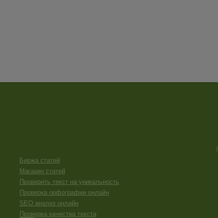
Биржа статей
Магазин статей
Проверить текст на уникальность
Проверка орфографии онлайн
SEO анализ онлайн
Проверка качества текста