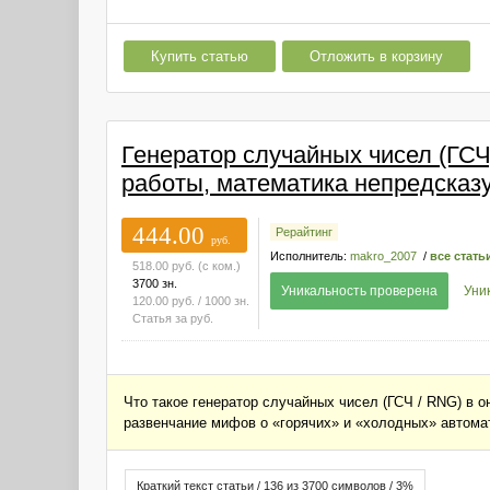
Купить статью
Отложить в корзину
Генератор случайных чисел (ГСЧ
работы, математика непредсказу
444.00
Рерайтинг
руб.
Исполнитель:
makro_2007
/
все стать
518.00
руб.
(с ком.)
3700 зн.
Уникальность проверена
Уни
120.00
руб.
/ 1000 зн.
Статья за
руб.
Что такое генератор случайных чисел (ГСЧ / RNG) в 
развенчание мифов о «горячих» и «холодных» автома
Краткий текст статьи / 136 из 3700 символов / 3%