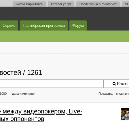
Биржа маркетинга
Каталог услуг
Проверка на антиплагиат
SE
Сервис
Партнёрская программа
Форум
востей / 1261
Искать
/1000
дата изменения
Показать:
с карти
е между видеопокером, Live-
ных оппонентов