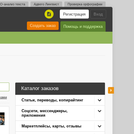
O-анализ текста
Адвего Лингвист
Проверка орфографии
Регистрация
Вход
A
Создать заказ
Помощь и поддержка
Каталог заказов
нками
Статьи, переводы, копирайтинг
Соцсети, мессенджеры,
приложения
Маркетплейсы, карты, отзывы