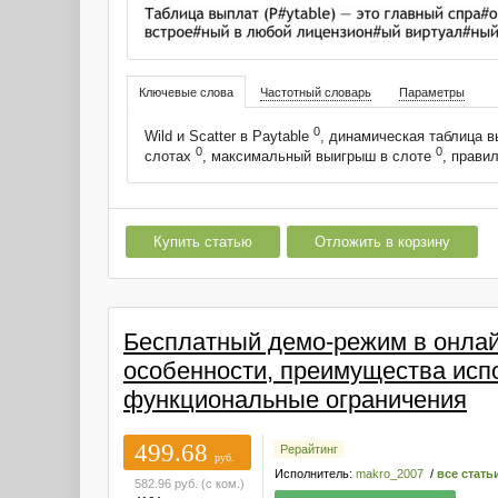
Ключевые слова
Частотный словарь
Параметры
0
Wild и Scatter в Paytable
, динамическая таблица 
0
0
слотах
, максимальный выигрыш в слоте
, прави
Купить статью
Отложить в корзину
Бесплатный демо-режим в онлай
особенности, преимущества исп
функциональные ограничения
499.68
Рерайтинг
руб.
Исполнитель:
makro_2007
/
все стать
582.96
руб.
(с ком.)