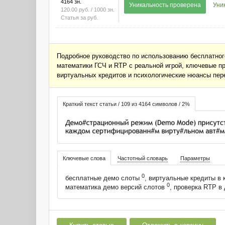
4164 зн.
Уникальность проверена
Уни
120.00
руб.
/ 1000 зн.
Статья за
руб.
Подробное руководство по использованию бесплатног
математики ГСЧ и RTP с реальной игрой, ключевые п
виртуальных кредитов и психологические нюансы пер
Краткий текст статьи / 109 из 4164 символов / 2%
Ключевые слова
Частотный словарь
Параметры
0
бесплатные демо слоты
, виртуальные кредиты в 
0
математика демо версий слотов
, проверка RTP в