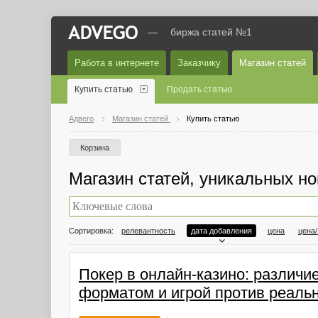
—
биржа статей №1
Работа в интернете
Заказчику
Магазин статей
Купить статью
Продать статью
Адвего
Магазин статей
Купить статью
Корзина
Магазин статей, уникальных но
Сортировка:
релевантность
дата добавления
цена
цена
Покер в онлайн-казино: различи
форматом и игрой против реаль