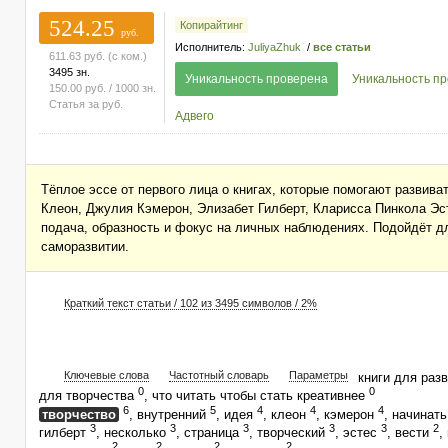
524.25
Копирайтинг
руб.
Исполнитель:
JuliyaZhuk
/
все статьи
611.63
руб.
(с ком.)
3495 зн.
Уникальность проверена
Уникальность п
150.00
руб.
/ 1000 зн.
Статья за
руб.
Адвего
Тёплое эссе от первого лица о книгах, которые помогают развива
Клеон, Джулия Кэмерон, Элизабет Гилберт, Кларисса Пинкола Эст
подача, образность и фокус на личных наблюдениях. Подойдёт дл
саморазвитии.
Краткий текст статьи / 102 из 3495 символов / 2%
Ключевые слова
Частотный словарь
Параметры