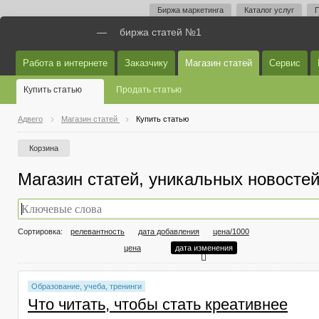
Биржа маркетинга
Каталог услуг
П
—
биржа статей №1
Работа в интернете
Заказчику
Магазин статей
Сервис
Купить статью
Продать статью
Адвего
Магазин статей
Купить статью
Корзина
Магазин статей, уникальных новостей
Сортировка:
релевантность
дата добавления
цена/1000
цена
дата изменения
Образование, учеба, тренинги
Что читать, чтобы стать креативнее