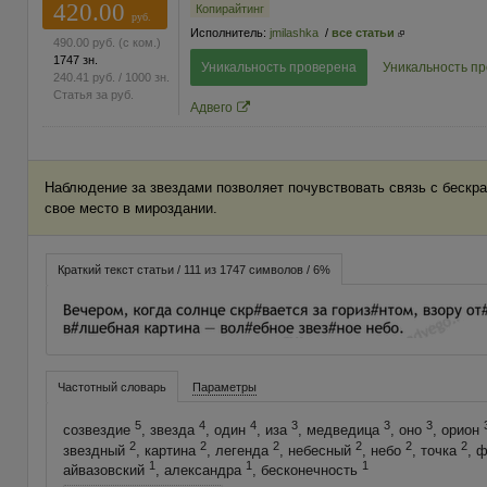
420.00
Копирайтинг
руб.
Исполнитель:
jmilashka
/
все статьи
490.00
руб.
(с ком.)
1747 зн.
Уникальность проверена
Уникальность п
240.41
руб.
/ 1000 зн.
Статья за
руб.
Адвего
Наблюдение за звездами позволяет почувствовать связь с бескр
свое место в мироздании.
Краткий текст статьи / 111 из 1747 символов / 6%
Частотный словарь
Параметры
5
4
4
3
3
3
созвездие
, звезда
, один
, иза
, медведица
, оно
, орион
2
2
2
2
2
2
звездный
, картина
, легенда
, небесный
, небо
, точка
, 
1
1
1
айвазовский
, александра
, бесконечность