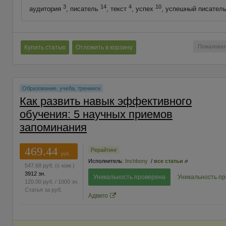
3
14
4
10
аудитория
, писатель
, текст
, успех
, успешный писател
Пожаловат
Купить статью
Отложить в корзину
Образование, учеба, тренинги
Как развить навык эффективного
обучения: 5 научных приемов
запоминания
469.44
Рерайтинг
руб.
Исполнитель:
Inchbony
/
все статьи
547.68
руб.
(с ком.)
3912 зн.
Уникальность проверена
Уникальность п
120.00
руб.
/ 1000 зн.
Статья за
руб.
Адвего