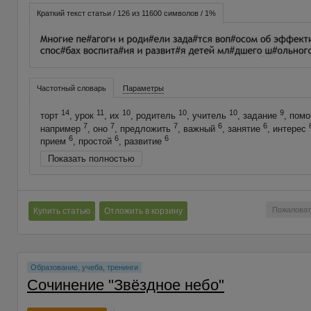
Краткий текст статьи / 126 из 11600 символов / 1%
Частотный словарь
Параметры
14
11
10
10
10
9
торт
, урок
, их
, родитель
, учитель
, задание
, пом
7
7
7
6
6
например
, оно
, предложить
, важный
, занятие
, интерес
6
6
6
прием
, простой
, развитие
Показать полностью
Пожаловат
Купить статью
Отложить в корзину
Образование, учеба, тренинги
Сочинение "Звёздное небо"