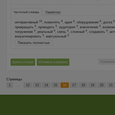
Частотный словарь
Параметры
19
8
6
6
5
интерактивный
, позволять
, идея
, оборудование
, доска
5
5
4
4
превращать
, проводить
, аудитория
, вовлечение
, возмож
4
4
4
4
4
погружение
, реальный
, связь
, сложный
, создавать
, ак
3
3
визуализировать
, виртуальный
Показать полностью
Пожаловат
Купить статью
Отложить в корзину
Страницы:
1
...
12
13
14
15
16
17
18
19
20
21