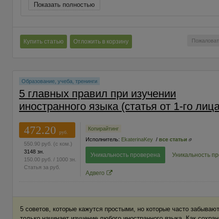
Показать полностью
Пожаловат
Купить статью
Отложить в корзину
Образование, учеба, тренинги
5 главных правил при изучении
иностранного языка (статья от 1-го лица
472.20
Копирайтинг
руб.
Исполнитель:
EkaterinaKey
/
все статьи
550.90
руб.
(с ком.)
3148 зн.
Уникальность проверена
Уникальность п
150.00
руб.
/ 1000 зн.
Статья за
руб.
Адвего
5 советов, которые кажутся простыми, но которые часто забывают
только начинает изучение любого иностранного языка. Как сохра