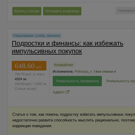
Пожаловат
Купить статью
Отложить в корзину
Образование, учеба, тренинги
Подростки и финансы: как избежать
импульсивных покупок
648.60
Копирайтинг
руб.
Исполнитель:
Polskaya_n
/
все статьи
756.70
руб.
(с ком.)
4324 зн.
Уникальность проверена
Уникальность п
150.00
руб.
/ 1000 зн.
Статья за
руб.
Адвего
Статья о том, как помочь подростку избегать импульсивных покуп
недостаточно развита способность мыслить рационально, поэтом
коррекции поведения.