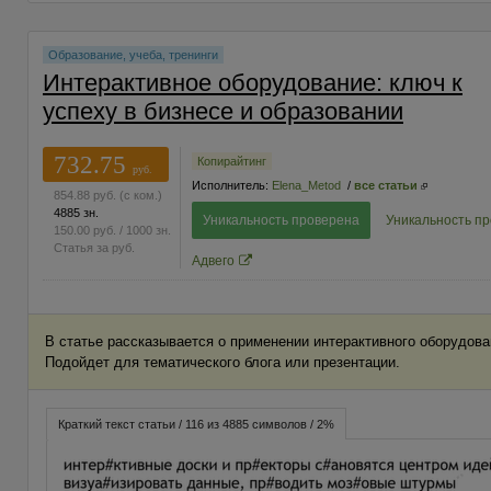
Образование, учеба, тренинги
Интерактивное оборудование: ключ к
успеху в бизнесе и образовании
732.75
Копирайтинг
руб.
Исполнитель:
Elena_Metod
/
все статьи
854.88
руб.
(с ком.)
4885 зн.
Уникальность проверена
Уникальность п
150.00
руб.
/ 1000 зн.
Статья за
руб.
Адвего
В статье рассказывается о применении интерактивного оборудова
Подойдет для тематического блога или презентации.
Краткий текст статьи / 116 из 4885 символов / 2%