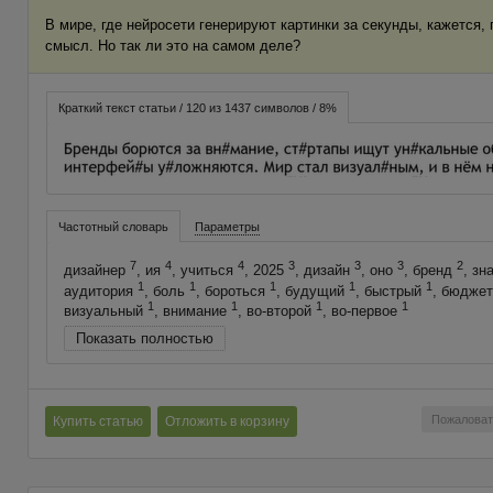
В мире, где нейросети генерируют картинки за секунды, кажется,
смысл. Но так ли это на самом деле?
Краткий текст статьи / 120 из 1437 символов / 8%
Частотный словарь
Параметры
7
4
4
3
3
3
2
дизайнер
, ия
, учиться
, 2025
, дизайн
, оно
, бренд
, зн
1
1
1
1
1
аудитория
, боль
, бороться
, будущий
, быстрый
, бюдже
1
1
1
1
визуальный
, внимание
, во-второй
, во-первое
Показать полностью
Пожаловат
Купить статью
Отложить в корзину