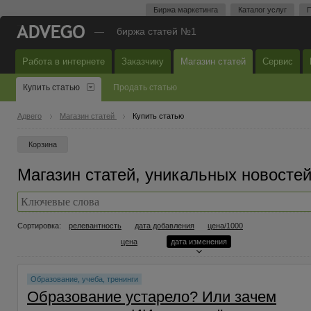
Биржа маркетинга
Каталог услуг
П
—
биржа статей №1
Работа в интернете
Заказчику
Магазин статей
Сервис
Купить статью
Продать статью
Адвего
Магазин статей
Купить статью
Корзина
Магазин статей, уникальных новостей
Сортировка:
релевантность
дата добавления
цена/1000
цена
дата изменения
Образование, учеба, тренинги
Образование устарело? Или зачем