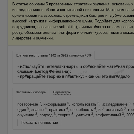
В статье собраны 5 проверенных стратегий обучения, основанных
исследованиях в области когнитивной психологии. Материал напис
ориентирован на взрослых, стремящихся быстрее и глубже осваи
высокой нагрузки и информационного шума. Подойдет для корпор
сотрудников, повышение soft skills), личных блогов по саморазви
росту, образовательных платформ и онлайн-курсов, тематических
лидерстве и обучении.
Краткий текст статьи / 142 из 3912 символов / 3%
Частотный словарь
Параметры
7
5
5
5
повторение
, информация
, использовать
, исследование
,
5
4
4
4
3
3
один
, знание
, практика
, способность
, 5
, активный
, го
3
3
3
3
3
обучение
, подход
, теория
, учиться
, эффективный
, 200
Показать полностью