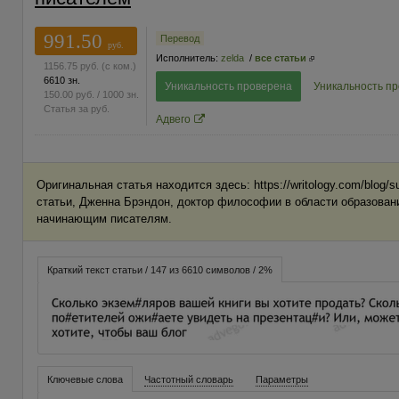
991.50
Перевод
руб.
Исполнитель:
zelda
/
все статьи
1156.75
руб.
(с ком.)
6610 зн.
Уникальность проверена
Уникальность п
150.00
руб.
/ 1000 зн.
Статья за
руб.
Адвего
Оригинальная статья находится здесь: https://writology.com/blog/su
статьи, Дженна Брэндон, доктор философии в области образован
начинающим писателям.
Краткий текст статьи / 147 из 6610 символов / 2%
Ключевые слова
Частотный словарь
Параметры