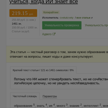
учиться, когда ИИ знает всё
219.15
Копирайтинг
руб.
Исполнитель:
cvetutcvety
/
все статьи
255.68
руб.
(с ком.)
1461 зн.
Уникальность проверена
Уникальность п
150.00
руб.
/ 1000 зн.
Статья за
руб.
Адвего
Эта статья — честный разговор о том, зачем нужно образование в
отвечает на вопросы, пишет коды и даже консультирует.
Краткий текст статьи / 121 из 1461 символов / 8%
Частотный словарь
Параметры
5
4
4
3
2
2
образование
, знать
, ия
, много
, знание
, интеллект
, мо