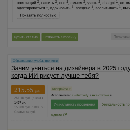
2
2
2
2
2
1
настоящий
, нашить
, оно
, смысл
, учить
, chatgpt
, авто
1
1
1
1
адаптироваться
, вдохновить
, воедино
, воспитывать
, вы
Показать полностью
Пожаловат
Купить статью
Отложить в корзину
Образование, учеба, тренинги
Зачем учиться на дизайнера в 2025 году
когда ИИ рисует лучше тебя?
215.55
Копирайтинг
руб.
Исполнитель:
cvetutcvety
/
все статьи
251.48
руб.
(с ком.)
1437 зн.
Уникальность проверена
Уникальность п
150.00
руб.
/ 1000 зн.
Статья за
руб.
Адвего