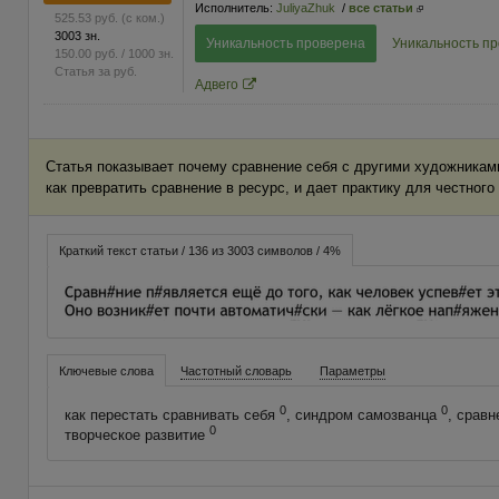
Исполнитель:
JuliyaZhuk
/
все статьи
525.53
руб.
(с ком.)
3003 зн.
Уникальность проверена
Уникальность п
150.00
руб.
/ 1000 зн.
Статья за
руб.
Адвего
Статья показывает почему сравнение себя с другими художникам
как превратить сравнение в ресурс, и дает практику для честного
Краткий текст статьи / 136 из 3003 символов / 4%
Ключевые слова
Частотный словарь
Параметры
0
0
как перестать сравнивать себя
, синдром самозванца
, срав
0
творческое развитие