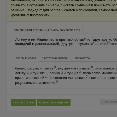
мышлением, их роли и способы гармоничного объединения. Мате
понимать внутренние сигналы, снижать сомнения и принимать бо
решения. Подходит для блогов и сайтов о психологии, саморазв
креативных профессиях.
Краткий текст статьи / 124 из 3307 символов / 3%
Ключевые слова
Частотный словарь
Параметры
0
0
баланс разума и чувств
, внутренние сигналы
, интуитивное
0
3
логику и интуицию
, логика и интуиция
, логическое мышлен
1
0
принятие решений
, психология мышления
, психология реш
0
рациональное мышление
Пожаловат
Купить статью
Отложить в корзину