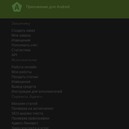
Приложение для Android
Заказчику
Создать заказ
Мои заказы
Извещения
Пополнить счёт
Статистика
API
Исполнителю
Работа онлайн
Мои работы
Продать статью
Извещения
Вывод средств
Инструкции для исполнителей
Сервисы Адвего
Магазин статей
Проверка на антиплагиат
SEO-анализ текста
Проверка орфографии
Адвего
Лингвист
Заказ контента и услуг