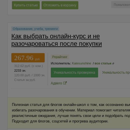
Пожаловат
Купить статью
Отложить в корзину
Образование, учеба, тренинги
Как выбрать онлайн-курс и не
разочароваться после покупки
267.96
Рерайтинг
руб.
Исполнитель:
Katesunshine
/
все статьи
312.62
руб.
(с ком.)
2233 зн.
Уникальность проверена
Уникальность п
120.00
руб.
/ 1000 зн.
Статья за
руб.
Адвего
Полезная статья для блогов онлайн-школ о том, как осознанно вы
избегать разочарования в обучении. Материал помогает читател
реалистичные ожидания, лучше понять свои цели и подобрать п
Подходит для блогов, соцсетей и прогрева аудитории.