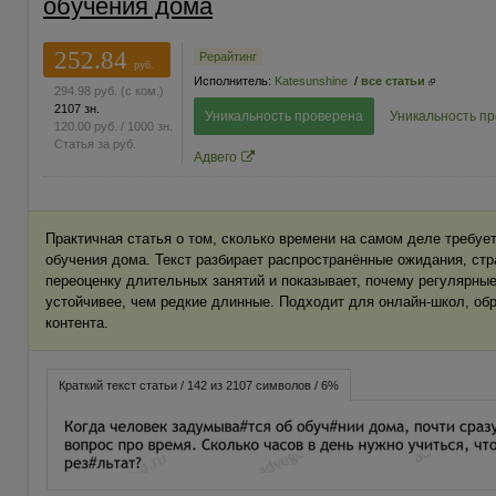
обучения дома
252.84
Рерайтинг
руб.
Исполнитель:
Katesunshine
/
все статьи
294.98
руб.
(с ком.)
2107 зн.
Уникальность проверена
Уникальность п
120.00
руб.
/ 1000 зн.
Статья за
руб.
Адвего
Практичная статья о том, сколько времени на самом деле требуе
обучения дома. Текст разбирает распространённые ожидания, стр
переоценку длительных занятий и показывает, почему регулярные
устойчивее, чем редкие длинные. Подходит для онлайн-школ, об
контента.
Краткий текст статьи / 142 из 2107 символов / 6%