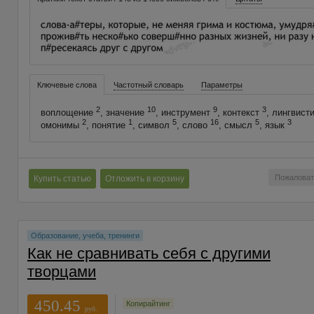
Ключевые слова
Частотный словарь
Параметры
2
10
9
3
воплощение
, значение
, инструмент
, контекст
, лингвист
2
1
5
16
5
3
омонимы
, понятие
, символ
, слово
, смысл
, язык
Пожаловат
Купить статью
Отложить в корзину
Образование, учеба, тренинги
Как не сравнивать себя с другими
творцами
450.45
Копирайтинг
руб.