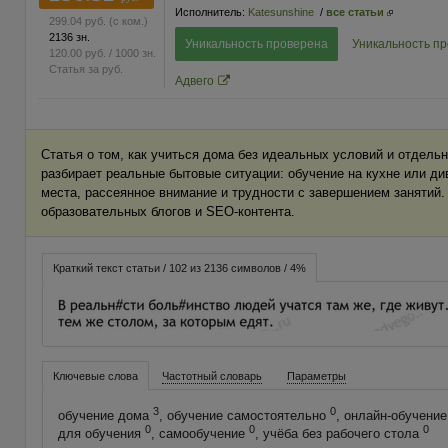
Исполнитель:
Katesunshine
/
все статьи
299.04
руб.
(с ком.)
2136 зн.
Уникальность проверена
Уникальность п
120.00
руб.
/ 1000 зн.
Статья за
руб.
Адвего
Статья о том, как учиться дома без идеальных условий и отдельн
разбирает реальные бытовые ситуации: обучение на кухне или ди
места, рассеянное внимание и трудности с завершением занятий.
образовательных блогов и SEO-контента.
Краткий текст статьи / 102 из 2136 символов / 4%
Ключевые слова
Частотный словарь
Параметры
3
0
обучение дома
, обучение самостоятельно
, онлайн-обучени
0
0
0
для обучения
, самообучение
, учёба без рабочего стола