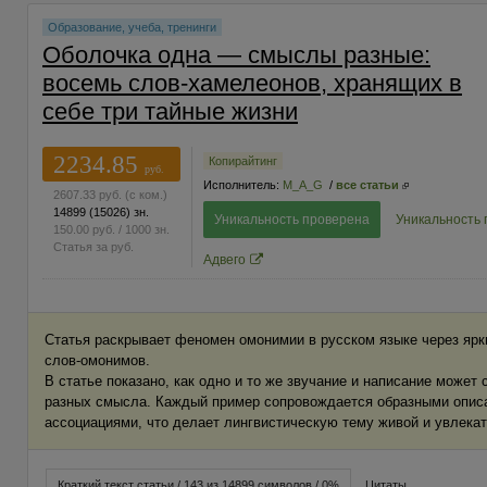
Образование, учеба, тренинги
Оболочка одна — смыслы разные:
восемь слов-хамелеонов, хранящих в
себе три тайные жизни
2234.85
Копирайтинг
руб.
Исполнитель:
M_A_G
/
все статьи
2607.33
руб.
(с ком.)
14899
(15026)
зн.
Уникальность проверена
Уникальность
150.00
руб.
/ 1000 зн.
Статья за
руб.
Адвего
Статья раскрывает феномен омонимии в русском языке через ярк
слов‑омонимов.
В статье показано, как одно и то же звучание и написание может
разных смысла. Каждый пример сопровождается образными опис
ассоциациями, что делает лингвистическую тему живой и увлека
Краткий текст статьи / 143 из 14899 символов / 0%
Цитаты