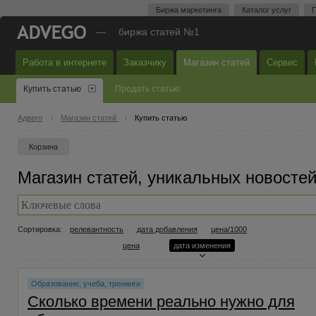
Биржа маркетинга
Каталог услуг
П
—
биржа статей №1
Работа в интернете
Заказчику
Магазин статей
Сервис
Купить статью
Продать статью
Адвего
Магазин статей
Купить статью
Корзина
Магазин статей, уникальных новостей
Сортировка:
релевантность
дата добавления
цена/1000
цена
дата изменения
Образование, учеба, тренинги
Сколько времени реально нужно для