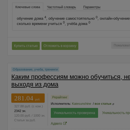
Ключевые слова
Частотный словарь
Параметры
4
0
обучение дома
, обучение самостоятельно
, онлайн-обучени
0
0
сколько времени учиться
, учёба дома
Пожаловат
Купить статью
Отложить в корзину
Образование, учеба, тренинги
Каким профессиям можно обучиться, н
выходя из дома
281.04
Рерайтинг
руб.
Исполнитель:
Katesunshine
/
все статьи
327.88
руб.
(с ком.)
2342 зн.
Уникальность проверена
Уникальность п
120.00
руб.
/ 1000 зн.
Статья за
руб.
Адвего