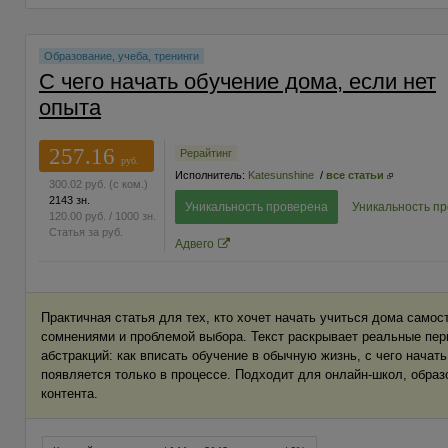
Образование, учеба, тренинги
С чего начать обучение дома, если нет
опыта
257.16
Рерайтинг
руб.
Исполнитель:
Katesunshine
/
все статьи
300.02
руб.
(с ком.)
2143 зн.
Уникальность проверена
Уникальность п
120.00
руб.
/ 1000 зн.
Статья за
руб.
Адвего
Практичная статья для тех, кто хочет начать учиться дома самос
сомнениями и проблемой выбора. Текст раскрывает реальные пер
абстракций: как вписать обучение в обычную жизнь, с чего начат
появляется только в процессе. Подходит для онлайн-школ, образ
контента.