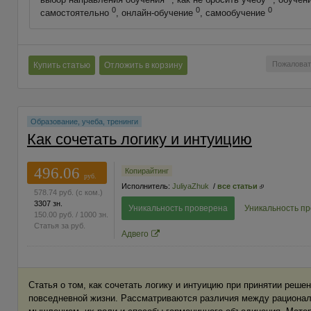
выбор направления обучения
, как не бросить учёбу
, обучен
0
0
0
самостоятельно
, онлайн-обучение
, самообучение
Пожаловат
Купить статью
Отложить в корзину
Образование, учеба, тренинги
Как сочетать логику и интуицию
496.06
Копирайтинг
руб.
Исполнитель:
JuliyaZhuk
/
все статьи
578.74
руб.
(с ком.)
3307 зн.
Уникальность проверена
Уникальность п
150.00
руб.
/ 1000 зн.
Статья за
руб.
Адвего
Статья о том, как сочетать логику и интуицию при принятии решен
повседневной жизни. Рассматриваются различия между рациона