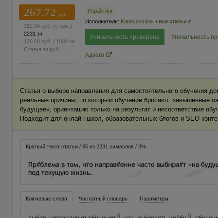
267.72
Рерайтинг
руб.
Исполнитель:
Katesunshine
/
все статьи
312.34
руб.
(с ком.)
2231 зн.
Уникальность проверена
Уникальность п
120.00
руб.
/ 1000 зн.
Статья за
руб.
Адвего
Статья о выборе направления для самостоятельного обучения дом
реальные причины, по которым обучение бросают: завышенные о
будущее», ориентацию только на результат и несоответствие обу
Подходит для онлайн-школ, образовательных блогов и SEO-конте
Краткий текст статьи / 85 из 2231 символов / 3%
Ключевые слова
Частотный словарь
Параметры
0
0