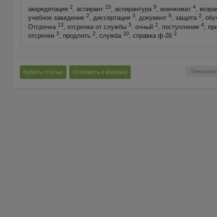
2
15
9
4
аккредитация
, аспирант
, аспирантура
, военкомат
, возр
2
3
5
2
учебное заведение
, диссертация
, документ
, защита
, об
13
3
2
4
Отсрочка
, отсрочка от службы
, очный
, поступление
, п
3
2
10
2
отсрочки
, продлить
, служба
, справка ф-26
Пожаловат
Купить статью
Отложить в корзину