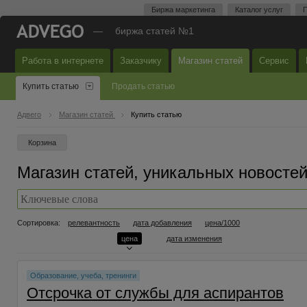
Биржа маркетинга
Каталог услуг
П
—
биржа статей №1
Работа в интернете
Заказчику
Магазин статей
Сервис
Купить статью
Продать статью
Адвего
Магазин статей
Купить статью
Корзина
Магазин статей, уникальных новостей 
Сортировка:
релевантность
дата добавления
цена/1000
цена
дата изменения
Образование, учеба, тренинги
Отсрочка от службы для аспирантов