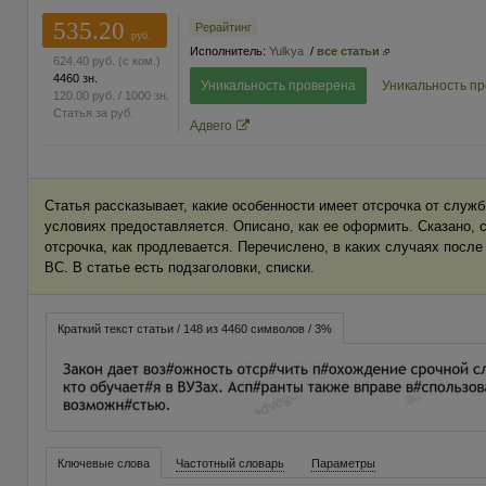
535.20
Рерайтинг
руб.
Исполнитель:
Yulkya
/
все статьи
624.40
руб.
(с ком.)
4460 зн.
Уникальность проверена
Уникальность п
120.00
руб.
/ 1000 зн.
Статья за
руб.
Адвего
Статья рассказывает, какие особенности имеет отсрочка от служб
условиях предоставляется. Описано, как ее оформить. Сказано, 
отсрочка, как продлевается. Перечислено, в каких случаях посл
ВС. В статье есть подзаголовки, списки.
Краткий текст статьи / 148 из 4460 символов / 3%
Ключевые слова
Частотный словарь
Параметры