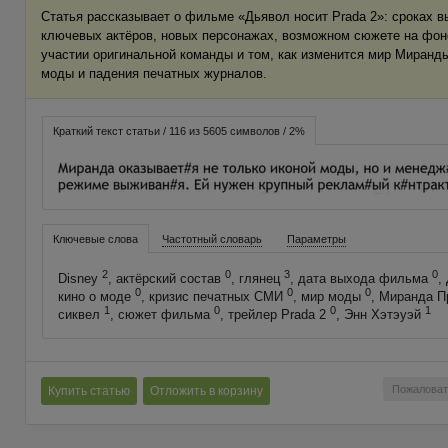
Статья рассказывает о фильме «Дьявол носит Prada 2»: сроках 
ключевых актёров, новых персонажах, возможном сюжете на фон
участии оригинальной команды и том, как изменится мир Миранд
моды и падения печатных журналов.
Краткий текст статьи / 116 из 5605 символов / 2%
Ключевые слова
Частотный словарь
Параметры
2
0
3
0
Disney
, актёрский состав
, глянец
, дата выхода фильма
,
0
0
0
кино о моде
, кризис печатных СМИ
, мир моды
, Миранда 
1
0
0
1
сиквел
, сюжет фильма
, трейлер Prada 2
, Энн Хэтэуэй
Пожаловат
Купить статью
Отложить в корзину