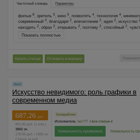
Частотный словарь
Параметры
8
5
5
4
4
фильм
, зритель
, кино
, позволять
, технология
, кинема
3
2
2
2
современный
, благодаря
, впечатление
, идея
, искусство
2
2
2
2
2
находить
, образ
, открывать
, поэтому
, способный
, чувс
Показать полностью
Пожаловат
Купить статью
Отложить в корзину
Кино
Искусство невидимого: роль графики в
современном медиа
687.26
Копирайтинг
руб.
Исполнитель:
Ian777
/
все статьи
801.80
руб.
(с ком.)
3860 зн.
Уникальность проверена
Уникальность п
178.05
руб.
/ 1000 зн.
Статья за
руб.