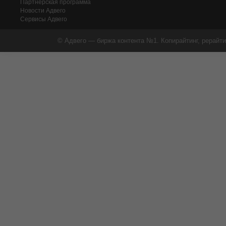
Партнерская программа
Новости Адвего
Сервисы Адвего
© Адвего — биржа контента №1. Копирайтинг, рерайти