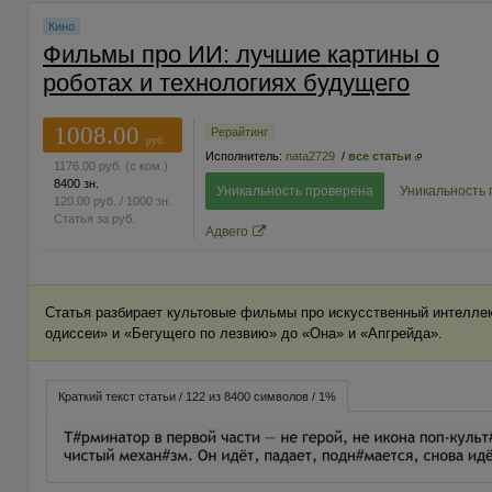
Кино
Фильмы про ИИ: лучшие картины о
роботах и технологиях будущего
1008.00
Рерайтинг
руб.
Исполнитель:
nata2729
/
все статьи
1176.00
руб.
(с ком.)
8400 зн.
Уникальность проверена
Уникальность
120.00
руб.
/ 1000 зн.
Статья за
руб.
Адвего
Статья разбирает культовые фильмы про искусственный интелле
одиссеи» и «Бегущего по лезвию» до «Она» и «Апгрейда».
Краткий текст статьи / 122 из 8400 символов / 1%