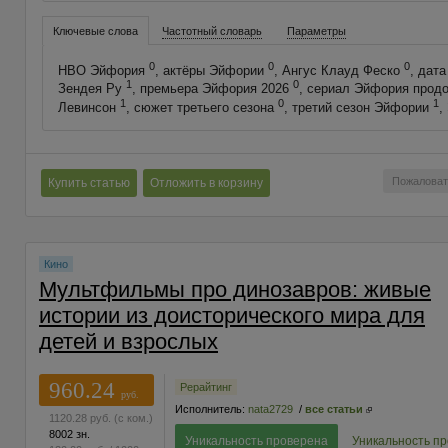
Ключевые слова
Частотный словарь
Параметры
0
0
0
HBO Эйфория
, актёры Эйфории
, Ангус Клауд Феско
, дат
1
0
Зендея Ру
, премьера Эйфория 2026
, сериал Эйфория прод
1
0
1
Левинсон
, сюжет третьего сезона
, третий сезон Эйфории
,
Пожаловат
Купить статью
Отложить в корзину
Кино
Мультфильмы про динозавров: живые
истории из доисторического мира для
детей и взрослых
960.24
Рерайтинг
руб.
Исполнитель:
nata2729
/
все статьи
1120.28
руб.
(с ком.)
8002 зн.
Уникальность проверена
Уникальность п