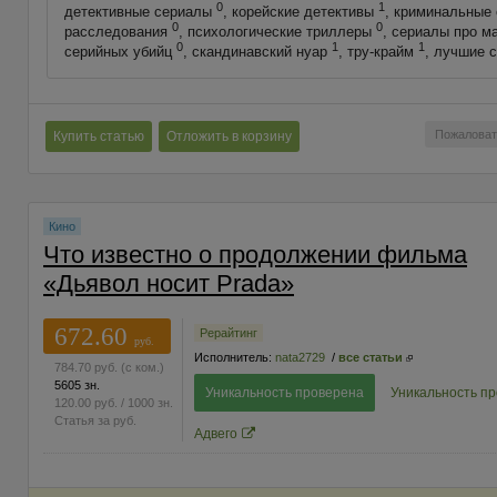
0
1
детективные сериалы
, корейские детективы
, криминальные
0
0
расследования
, психологические триллеры
, сериалы про м
0
1
1
серийных убийц
, скандинавский нуар
, тру-крайм
, лучшие 
Пожаловат
Купить статью
Отложить в корзину
Кино
Что известно о продолжении фильма
«Дьявол носит Prada»
672.60
Рерайтинг
руб.
Исполнитель:
nata2729
/
все статьи
784.70
руб.
(с ком.)
5605 зн.
Уникальность проверена
Уникальность п
120.00
руб.
/ 1000 зн.
Статья за
руб.
Адвего