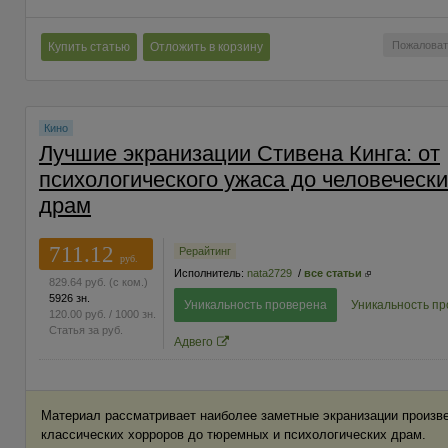
Пожаловат
Купить статью
Отложить в корзину
Кино
Лучшие экранизации Стивена Кинга: от
психологического ужаса до человечески
драм
711.12
Рерайтинг
руб.
Исполнитель:
nata2729
/
все статьи
829.64
руб.
(с ком.)
5926 зн.
Уникальность проверена
Уникальность п
120.00
руб.
/ 1000 зн.
Статья за
руб.
Адвего
Материал рассматривает наиболее заметные экранизации произв
классических хорроров до тюремных и психологических драм.