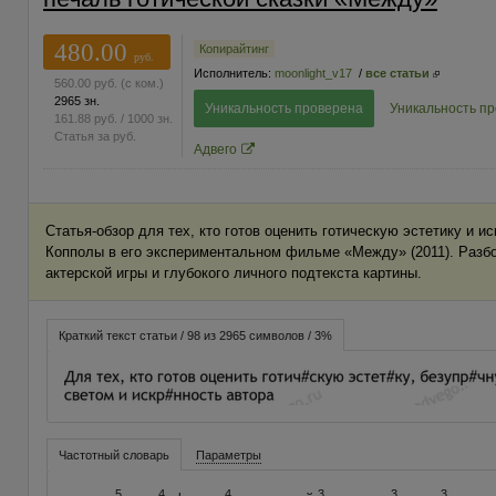
480.00
Копирайтинг
руб.
Исполнитель:
moonlight_v17
/
все статьи
560.00
руб.
(с ком.)
2965 зн.
Уникальность проверена
Уникальность п
161.88
руб.
/ 1000 зн.
Статья за
руб.
Адвего
Статья-обзор для тех, кто готов оценить готическую эстетику и 
Копполы в его экспериментальном фильме «Между» (2011). Разбо
актерской игры и глубокого личного подтекста картины.
Краткий текст статьи / 98 из 2965 символов / 3%
Частотный словарь
Параметры
5
4
4
3
3
3