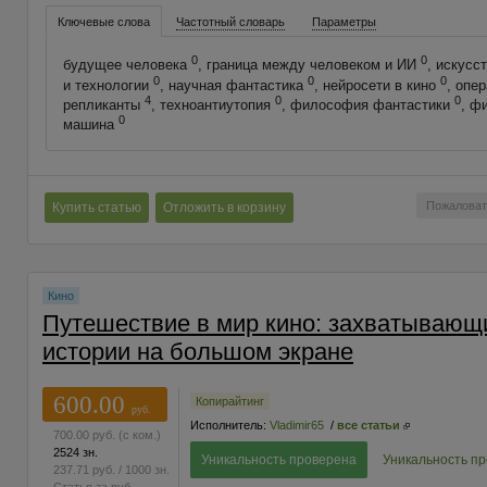
Ключевые слова
Частотный словарь
Параметры
0
0
будущее человека
, граница между человеком и ИИ
, искусс
0
0
0
и технологии
, научная фантастика
, нейросети в кино
, опе
4
0
0
репликанты
, техноантиутопия
, философия фантастики
, ф
0
машина
Пожаловат
Купить статью
Отложить в корзину
Кино
Путешествие в мир кино: захватывающ
истории на большом экране
600.00
Копирайтинг
руб.
Исполнитель:
Vladimir65
/
все статьи
700.00
руб.
(с ком.)
2524 зн.
Уникальность проверена
Уникальность п
237.71
руб.
/ 1000 зн.
Статья за
руб.