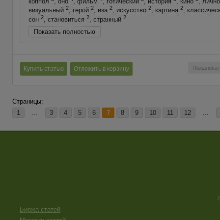
коппол
, оно
, фильм
, готический
, история
, кино
, личн
2
2
2
2
2
визуальный
, герой
, иза
, искусство
, картина
, классичес
2
2
2
сон
, становиться
, странный
Показать полностью
Пожаловат
Купить статью
Отложить в корзину
Страницы:
1
...
3
4
5
6
7
8
9
10
11
12
...
Биржа статей