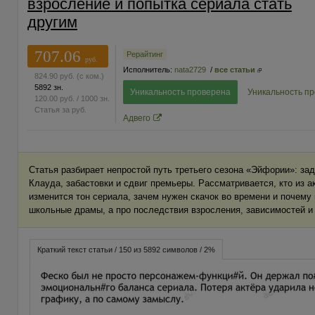
взросление и попытка сериала стать
другим
707.06
Рерайтинг
руб.
Исполнитель:
nata2729
/
все статьи
824.90
руб.
(с ком.)
5892 зн.
Уникальность проверена
Уникальность п
120.00
руб.
/ 1000 зн.
Статья за
руб.
Адвего
Статья разбирает непростой путь третьего сезона «Эйфории»: за
Клауда, забастовки и сдвиг премьеры. Рассматривается, кто из ак
изменится тон сериала, зачем нужен скачок во времени и почему 
школьные драмы, а про последствия взросления, зависимостей и
Краткий текст статьи / 150 из 5892 символов / 2%