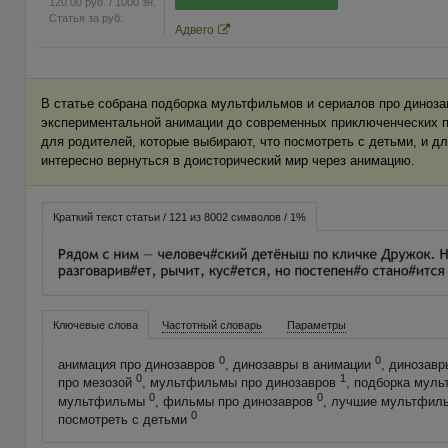
120.00
руб.
/ 1000 зн.
Статья за
руб.
Адвего
В статье собрана подборка мультфильмов и сериалов про диноза
экспериментальной анимации до современных приключенческих п
для родителей, которые выбирают, что посмотреть с детьми, и д
интересно вернуться в доисторический мир через анимацию.
Краткий текст статьи / 121 из 8002 символов / 1%
Ключевые слова
Частотный словарь
Параметры
0
0
анимация про динозавров
, динозавры в анимации
, динозав
0
1
про мезозой
, мультфильмы про динозавров
, подборка мул
0
0
мультфильмы
, фильмы про динозавров
, лучшие мультфил
0
посмотреть с детьми