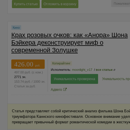
Пожаловат
Купить статью
Отложить в корзину
Кино
Крах розовых очков: как «Анора» Шона
Бэйкера деконструирует миф о
современной Золушке
426.00
Копирайтинг
руб.
Исполнитель:
moonlight_v17
/
все статьи
497.00
руб.
(с ком.)
2771 зн.
Уникальность проверена
Уникальность п
153.74
руб.
/ 1000 зн.
Статья за
руб.
Адвего
Статья представляет собой критический анализ фильма Шона Бэ
триумфатора Каннского кинофестиваля. Основное внимание уделе
превращает привычный формат романтической комедии в жестку