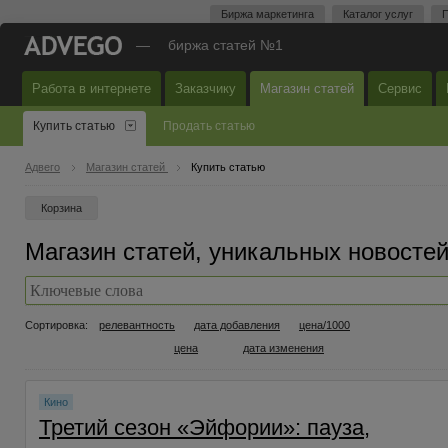
Биржа маркетинга
Каталог услуг
П
—
биржа статей №1
Работа в интернете
Заказчику
Магазин статей
Сервис
Купить статью
Продать статью
Адвего
Магазин статей
Купить статью
Корзина
Магазин статей, уникальных новостей
Сортировка:
релевантность
дата добавления
цена/1000
цена
дата изменения
Кино
Третий сезон «Эйфории»: пауза,