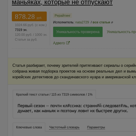
маньяках, которые не отпускают
878.28
Рерайтинг
руб.
Исполнитель:
nata2729
/
все статьи
1024.66
руб.
(с ком.)
7319 зн.
Уникальность проверена
Уникальность п
120.00
руб.
/ 1000 зн.
Статья за
руб.
Адвего
Статья разбирает, почему зрителей притягивают сериалы о серий
собрана живая подборка проектов на основе реальных дел и вым
корейских детективов до скандинавского нуара и американской кл
Краткий текст статьи / 115 из 7319 символов / 1%
Ключевые слова
Частотный словарь
Параметры