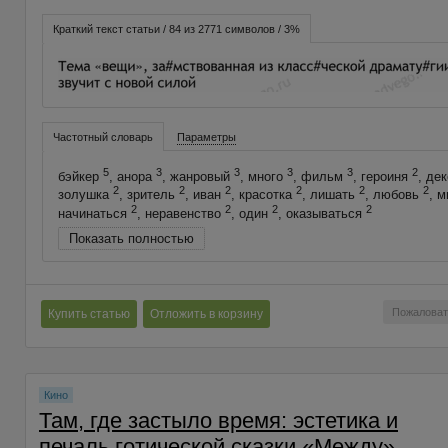
Краткий текст статьи / 84 из 2771 символов / 3%
Частотный словарь
Параметры
5
3
3
3
3
2
бэйкер
, анора
, жанровый
, много
, фильм
, героиня
, де
2
2
2
2
2
2
золушка
, зритель
, иван
, красотка
, лишать
, любовь
, 
2
2
2
2
начинаться
, неравенство
, один
, оказываться
Показать полностью
Пожаловат
Купить статью
Отложить в корзину
Кино
Там, где застыло время: эстетика и
печаль готической сказки «Между»