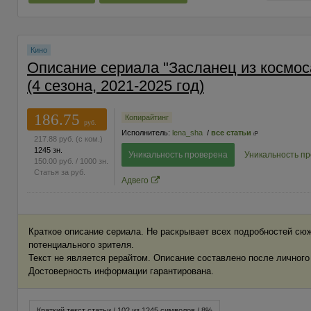
Кино
Описание сериала "Засланец из космос
(4 сезона, 2021-2025 год)
186.75
Копирайтинг
руб.
Исполнитель:
lena_sha
/
все статьи
217.88
руб.
(с ком.)
1245 зн.
Уникальность проверена
Уникальность п
150.00
руб.
/ 1000 зн.
Статья за
руб.
Адвего
Краткое описание сериала. Не раскрывает всех подробностей сюж
потенциального зрителя.
Текст не является рерайтом. Описание составлено после личного
Достоверность информации гарантирована.
Краткий текст статьи / 102 из 1245 символов / 8%