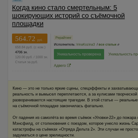
Когда кино стало смертельным: 5
шокирующих историй со съёмочной
площадки
564.72
Рерайтинг
руб.
Исполнитель:
IrinaKozina3
/
все статьи
658.84
руб.
(с ком.)
4706 зн.
Уникальность проверена
Уникальность п
120.00
руб.
/ 1000 зн.
Статья за
руб.
Адвего
Кино — это не только яркие сцены, спецэффекты и захватывающи
реальность и вымысел переплетаются, а за кулисами творческой
разворачиваются настоящие трагедии. В этой статье — реальные
на съёмочной площадке закончилась фатально.
От падения из самолёта во время съёмок «Уловки-22» до пожара
Мэнсфилд, от столкновения с поездом, которое унесло жизнь Са
катастрофы на съёмках «Отряда Дельта 2». Эти случаи не прост
задуматься о цене зрелищности.