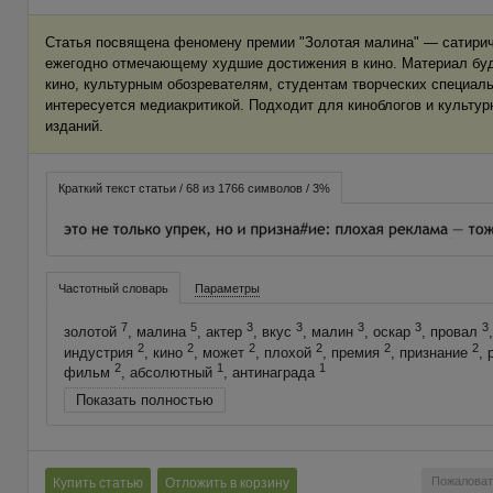
Статья посвящена феномену премии "Золотая малина" — сатирич
ежегодно отмечающему худшие достижения в кино. Материал бу
кино, культурным обозревателям, студентам творческих специаль
интересуется медиакритикой. Подходит для киноблогов и культур
изданий.
Краткий текст статьи / 68 из 1766 символов / 3%
Частотный словарь
Параметры
7
5
3
3
3
3
3
золотой
, малина
, актер
, вкус
, малин
, оскар
, провал
2
2
2
2
2
2
индустрия
, кино
, может
, плохой
, премия
, признание
,
2
1
1
фильм
, абсолютный
, антинаграда
Показать полностью
Пожаловат
Купить статью
Отложить в корзину