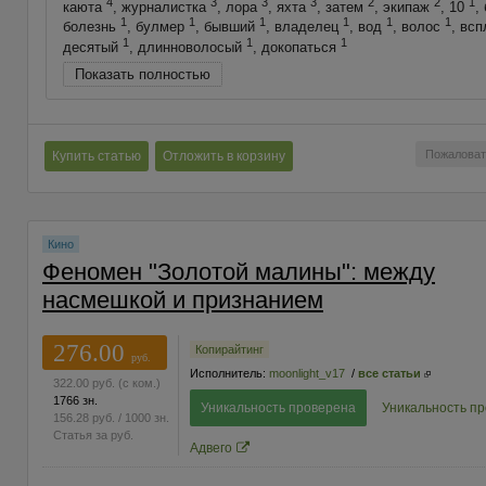
4
3
3
3
2
2
1
каюта
, журналистка
, лора
, яхта
, затем
, экипаж
, 10
,
1
1
1
1
1
1
болезнь
, булмер
, бывший
, владелец
, вод
, волос
, вс
1
1
1
десятый
, длинноволосый
, докопаться
Показать полностью
Пожаловат
Купить статью
Отложить в корзину
Кино
Феномен "Золотой малины": между
насмешкой и признанием
276.00
Копирайтинг
руб.
Исполнитель:
moonlight_v17
/
все статьи
322.00
руб.
(с ком.)
1766 зн.
Уникальность проверена
Уникальность п
156.28
руб.
/ 1000 зн.
Статья за
руб.
Адвего