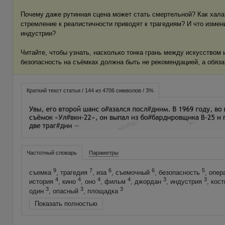
Почему даже рутинная сцена может стать смертельной? Как хала
стремление к реалистичности приводят к трагедиям? И что измен
индустрии?
Читайте, чтобы узнать, насколько тонка грань между искусством 
безопасность на съёмках должна быть не рекомендацией, а обяз
Краткий текст статьи / 144 из 4706 символов / 3%
Частотный словарь
Параметры
9
7
6
6
5
съемка
, трагедия
, иза
, съемочный
, безопасность
, опер
4
4
4
4
3
3
история
, кино
, оно
, фильм
, джордан
, индустрия
, кос
3
3
3
один
, опасный
, площадка
Показать полностью