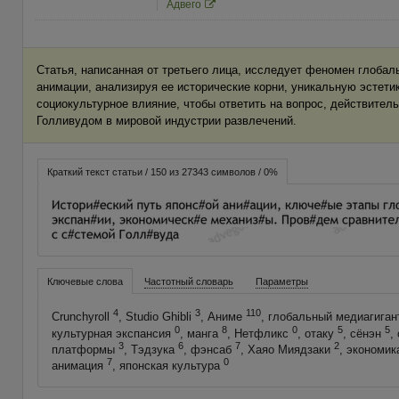
Адвего
Статья, написанная от третьего лица, исследует феномен глобал
анимации, анализируя ее исторические корни, уникальную эстети
социокультурное влияние, чтобы ответить на вопрос, действител
Голливудом в мировой индустрии развлечений.
Краткий текст статьи / 150 из 27343 символов / 0%
Ключевые слова
Частотный словарь
Параметры
4
3
110
Crunchyroll
, Studio Ghibli
, Аниме
, глобальный медиагига
0
8
0
5
5
культурная экспансия
, манга
, Нетфликс
, отаку
, сёнэн
,
3
6
7
2
платформы
, Тэдзука
, фэнсаб
, Хаяо Миядзаки
, экономи
7
0
анимация
, японская культура