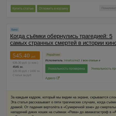
Пожаловат
Купить статью
Отложить в корзину
Кино
Когда съёмки обернулись трагедией: 5
самых странных смертей в истории кин
545.40
Рерайтинг
руб.
Исполнитель:
IrinaKozina3
/
все статьи
636.30
руб.
(с ком.)
4545 зн.
Уникальность проверена
Уникальность п
120.00
руб.
/ 1000 зн.
Статья за
руб.
Адвего
За каждым кадром, который мы видим на экране, скрывается слож
Эта статья рассказывает о пяти трагических случаях, когда съё
драмой. От падения вертолёта в «Сумеречной зоне» до смертельн
нападений диких кошек на съёмках «Рева» до авиакатастроф в «