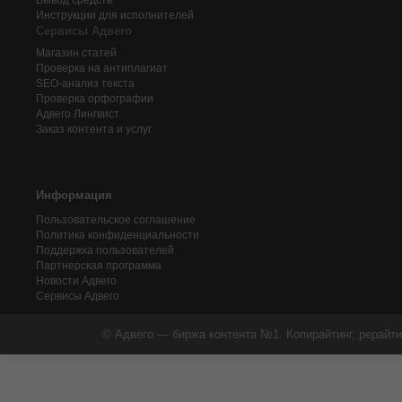
Инструкции для исполнителей
Сервисы Адвего
Магазин статей
Проверка на антиплагиат
SEO-анализ текста
Проверка орфографии
Адвего
Лингвист
Заказ контента и услуг
Информация
Пользовательское соглашение
Политика конфиденциальности
Поддержка пользователей
Партнерская программа
Новости Адвего
Сервисы Адвего
© Адвего — биржа контента №1. Копирайтинг, рерайти