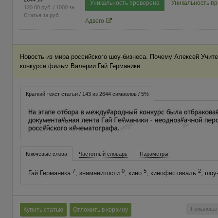
Уникальность проверена
Уникальность п
120.00
руб.
/ 1000 зн.
Статья за
руб.
Адвего
Новость из мира российского шоу-бизнеса. Почему Алексей Учите
конкурсе фильм Валерии Гай Германики.
Краткий текст статьи / 143 из 2644 символов / 5%
Ключевые слова
Частотный словарь
Параметры
7
0
5
2
Гай Германика
, знаменитости
, кино
, кинофестиваль
, шоу
Пожаловат
Купить статью
Отложить в корзину