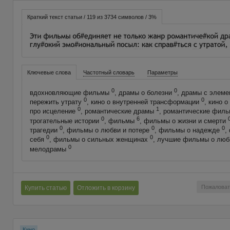
Краткий текст статьи / 119 из 3734 символов / 3%
Ключевые слова
Частотный словарь
Параметры
0
0
вдохновляющие фильмы
, драмы о болезни
, драмы с элем
0
0
пережить утрату
, кино о внутренней трансформации
, кино 
0
1
про исцеление
, романтические драмы
, романтические фил
0
6
трогательные истории
, фильмы
, фильмы о жизни и смерти
0
0
0
трагедии
, фильмы о любви и потере
, фильмы о надежде
,
0
0
себя
, фильмы о сильных женщинах
, лучшие фильмы о лю
0
мелодрамы
Пожаловат
Купить статью
Отложить в корзину
Кино