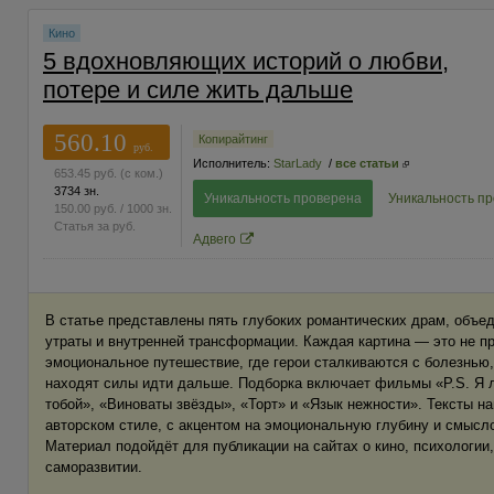
Кино
5 вдохновляющих историй о любви,
потере и силе жить дальше
560.10
Копирайтинг
руб.
Исполнитель:
StarLady
/
все статьи
653.45
руб.
(с ком.)
3734 зн.
Уникальность проверена
Уникальность п
150.00
руб.
/ 1000 зн.
Статья за
руб.
Адвего
В статье представлены пять глубоких романтических драм, объе
утраты и внутренней трансформации. Каждая картина — это не пр
эмоциональное путешествие, где герои сталкиваются с болезнью
находят силы идти дальше. Подборка включает фильмы «P.S. Я л
тобой», «Виноваты звёзды», «Торт» и «Язык нежности». Тексты н
авторском стиле, с акцентом на эмоциональную глубину и смыс
Материал подойдёт для публикации на сайтах о кино, психологии,
саморазвитии.