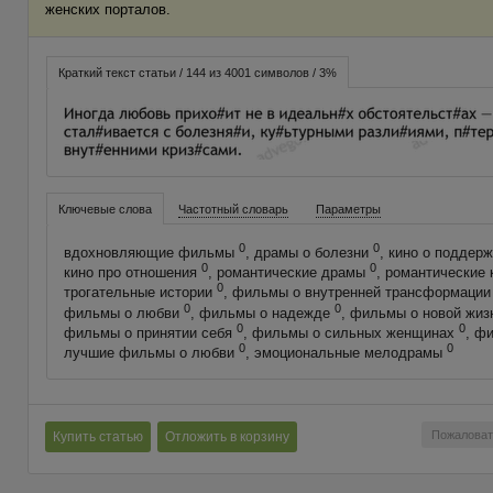
женских порталов.
Краткий текст статьи / 144 из 4001 символов / 3%
Ключевые слова
Частотный словарь
Параметры
0
0
вдохновляющие фильмы
, драмы о болезни
, кино о поддер
0
0
кино про отношения
, романтические драмы
, романтические
0
трогательные истории
, фильмы о внутренней трансформаци
0
0
фильмы о любви
, фильмы о надежде
, фильмы о новой жи
0
0
фильмы о принятии себя
, фильмы о сильных женщинах
, ф
0
0
лучшие фильмы о любви
, эмоциональные мелодрамы
Пожаловат
Купить статью
Отложить в корзину