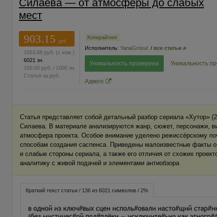
Силаева — от атмосферы до слабых
мест
903.15
Копирайтинг
руб.
Исполнитель:
YanaGrosul
/
все статьи
1053.68
руб.
(с ком.)
6021 зн.
Уникальность проверена
Уникальность п
150.00
руб.
/ 1000 зн.
Статья за
руб.
Адвего
Статья представляет собой детальный разбор сериала «Хутор» (
Силаева. В материале анализируются жанр, сюжет, персонажи, в
атмосфера проекта. Особое внимание уделено режиссёрскому по
способам создания саспенса. Приведены малоизвестные факты о
и слабые стороны сериала, а также его отличия от схожих проект
аналитику с живой подачей и элементами антиобзора
Краткий текст статьи / 136 из 6021 символов / 2%