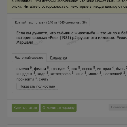
в «Викинге». Эти истории напоминают, что кино может быть не тол
риска. Читайте с осторожностью: некоторые эпизоды шокируют с
Краткий текст статьи / 140 из 4545 символов / 3%
Частотный словарь
Параметры
9
8
6
5
5
4
съемка
, фильм
, трагедия
, иза
, сцена
, история
, быль
3
3
3
3
3
3
инцидент
, кадр
, катастрофа
, кино
, много
, настоящий
,
3
3
произойти
, снять
Показать полностью
Пожаловат
Купить статью
Отложить в корзину