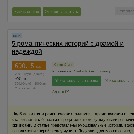
Пожаловат
Купить статью
Отложить в корзину
Кино
5 романтических историй с драмой и
надеждой
600.15
Копирайтинг
руб.
Исполнитель:
StarLady
/
все статьи
700.18
руб.
(с ком.)
4001 зн.
Уникальность проверена
Уникальность п
150.00
руб.
/ 1000 зн.
Статья за
руб.
Адвего
Подборка из пяти романтических фильмов с драматическим оттен
сталкивается с болезнью, предательством, культурными различи
кризисами. В статье представлены эмоциональные истории, вдо
наполняющие верой в силу чувств. Подходит для блогов о кино, 