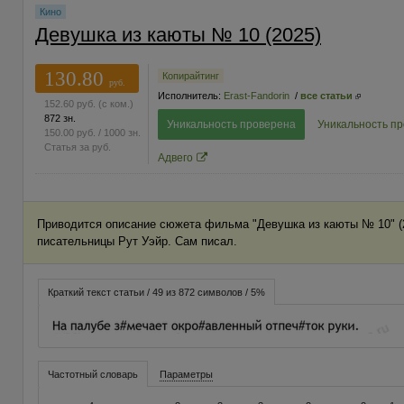
Кино
Девушка из каюты № 10 (2025)
130.80
Копирайтинг
руб.
Исполнитель:
Erast-Fandorin
/
все статьи
152.60
руб.
(с ком.)
872 зн.
Уникальность проверена
Уникальность п
150.00
руб.
/ 1000 зн.
Статья за
руб.
Адвего
Приводится описание сюжета фильма "Девушка из каюты № 10" (2
писательницы Рут Уэйр. Сам писал.
Краткий текст статьи / 49 из 872 символов / 5%
Частотный словарь
Параметры