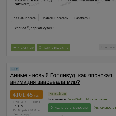
Ключевые слова
Частотный словарь
Параметры
9
2
сериал
, сериал хутор
Пожаловат
Купить статью
Отложить в корзину
Кино
Аниме - новый Голливуд, как японская
анимация завоевала мир?
4101.45
Копирайтинг
руб.
Исполнитель:
ArseniiGoPro_10
/
все статьи
4785.03
руб.
(с ком.)
27343 зн.
Уникальность проверена
Уникальность
150.00
руб.
/ 1000 зн.
Статья за
руб.