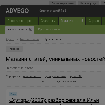
Биржа маркетинга
Каталог услуг
П
—
биржа статей №1
Работа в интернете
Заказчику
Магазин статей
Сервис
Купить статью
Продать статью
Адвего
Магазин статей
Купить статью
Корзина
Магазин статей, уникальных новостей
Сортировка:
релевантность
дата добавления
цена/1000
цена
дата изменения
Кино
«Хутор» (2025): разбор сериала Ильи