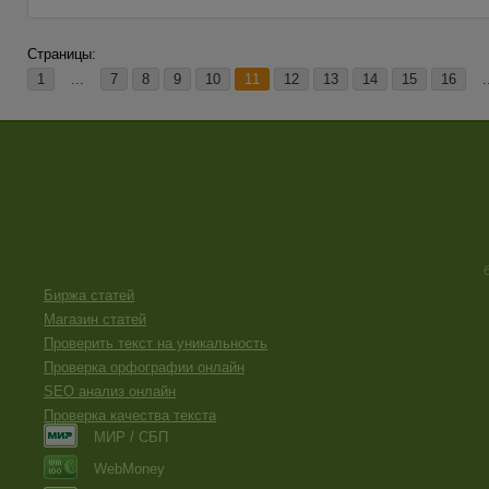
Страницы:
1
...
7
8
9
10
11
12
13
14
15
16
.
Биржа статей
Магазин статей
Проверить текст на уникальность
Проверка орфографии онлайн
SEO анализ онлайн
Проверка качества текста
МИР / СБП
WebMoney