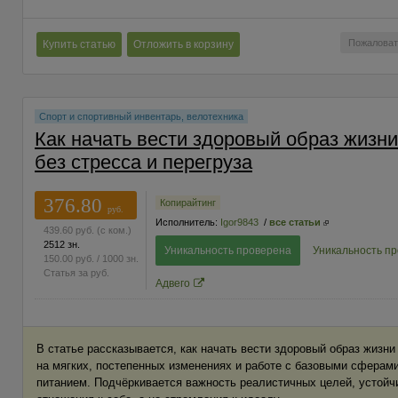
Пожаловат
Купить статью
Отложить в корзину
Спорт и спортивный инвентарь, велотехника
Как начать вести здоровый образ жизни
без стресса и перегруза
376.80
Копирайтинг
руб.
Исполнитель:
Igor9843
/
все статьи
439.60
руб.
(с ком.)
2512 зн.
Уникальность проверена
Уникальность п
150.00
руб.
/ 1000 зн.
Статья за
руб.
Адвего
В статье рассказывается, как начать вести здоровый образ жизни
на мягких, постепенных изменениях и работе с базовыми сферам
питанием. Подчёркивается важность реалистичных целей, устойч