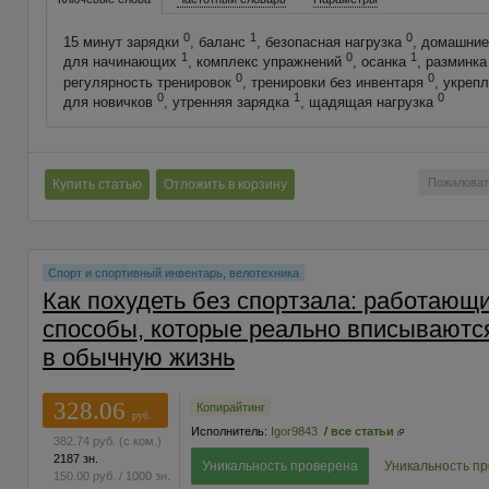
0
1
0
15 минут зарядки
, баланс
, безопасная нагрузка
, домашние
1
0
1
для начинающих
, комплекс упражнений
, осанка
, разминк
0
0
регулярность тренировок
, тренировки без инвентаря
, укреп
0
1
0
для новичков
, утренняя зарядка
, щадящая нагрузка
Пожаловат
Купить статью
Отложить в корзину
Спорт и спортивный инвентарь, велотехника
Как похудеть без спортзала: работающ
способы, которые реально вписываютс
в обычную жизнь
328.06
Копирайтинг
руб.
Исполнитель:
Igor9843
/
все статьи
382.74
руб.
(с ком.)
2187 зн.
Уникальность проверена
Уникальность п
150.00
руб.
/ 1000 зн.