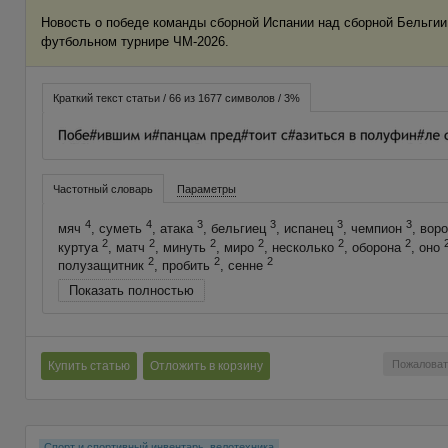
Новость о победе команды сборной Испании над сборной Бельги
футбольном турнире ЧМ-2026.
Краткий текст статьи / 66 из 1677 символов / 3%
Частотный словарь
Параметры
4
4
3
3
3
3
мяч
, суметь
, атака
, бельгиец
, испанец
, чемпион
, вор
2
2
2
2
2
2
куртуа
, матч
, минуть
, миро
, несколько
, оборона
, оно
2
2
2
полузащитник
, пробить
, сенне
Показать полностью
Пожаловат
Купить статью
Отложить в корзину
Спорт и спортивный инвентарь, велотехника