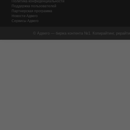
Политика конфиденциальности
Поддержка пользователей
Партнерская программа
Новости Адвего
Сервисы Адвего
© Адвего — биржа контента №1. Копирайтинг, рерайти