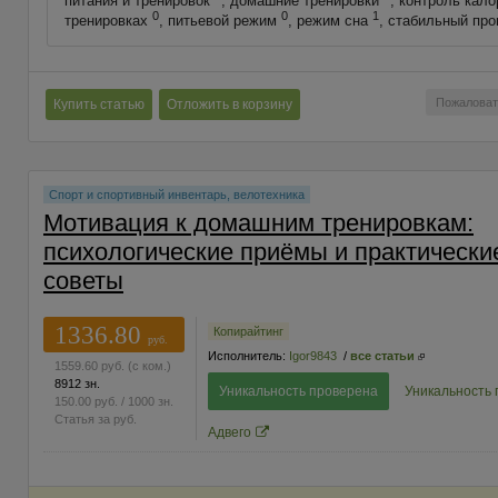
питания и тренировок
, домашние тренировки
, контроль кал
0
0
1
тренировках
, питьевой режим
, режим сна
, стабильный пр
Пожаловат
Купить статью
Отложить в корзину
Спорт и спортивный инвентарь, велотехника
Мотивация к домашним тренировкам:
психологические приёмы и практически
советы
1336.80
Копирайтинг
руб.
Исполнитель:
Igor9843
/
все статьи
1559.60
руб.
(с ком.)
8912 зн.
Уникальность проверена
Уникальность
150.00
руб.
/ 1000 зн.
Статья за
руб.
Адвего