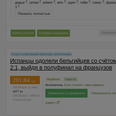
2
2
2
2
2
2
2
дидье
, затем
, мбапп
, мяч
, один
, тайм
, томас
, фран
1
3
Показать полностью
Пожаловат
Купить статью
Отложить в корзину
Спорт и спортивный инвентарь, велотехника
Испанцы одолели бельгийцев со счёто
2:1, выйдя в полуфинал на французов
201.84
Рерайтинг
Новость
руб.
Исполнитель:
Erast-Fandorin
/
все статьи
235.48
руб.
(с ком.)
1677 зн.
Уникальность проверена
Уникальность п
120.35
руб.
/ 1000 зн.
Статья за
руб.
Адвего