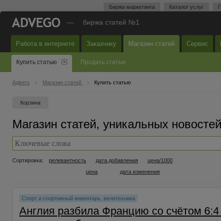
Биржа маркетинга
Каталог услуг
П
—
биржа статей №1
Работа в интернете
Заказчику
Магазин статей
Сервис
Купить статью
Продать статью
Адвего
Магазин статей
Купить статью
Корзина
Магазин статей, уникальных новостей
Сортировка:
релевантность
дата добавления
цена/1000
цена
дата изменения
Спорт и спортивный инвентарь, велотехника
Англия разбила Францию со счётом 6:4