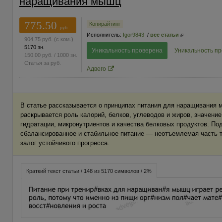
наращивания мышц
775.50
Копирайтинг
руб.
Исполнитель:
Igor9843
/
все статьи
904.75
руб.
(с ком.)
5170 зн.
Уникальность проверена
Уникальность п
150.00
руб.
/ 1000 зн.
Статья за
руб.
Адвего
В статье рассказывается о принципах питания для наращивания
раскрывается роль калорий, белков, углеводов и жиров, значени
гидратации, микронутриентов и качества белковых продуктов. Под
сбалансированное и стабильное питание — неотъемлемая часть т
залог устойчивого прогресса.
Краткий текст статьи / 148 из 5170 символов / 2%