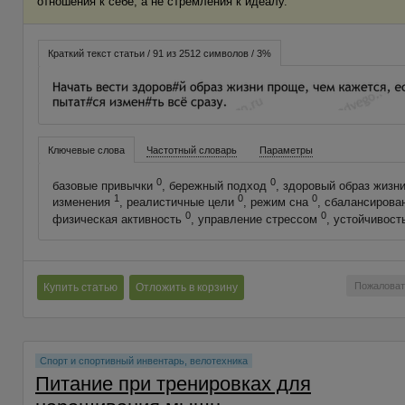
отношения к себе, а не стремления к идеалу.
Краткий текст статьи / 91 из 2512 символов / 3%
Ключевые слова
Частотный словарь
Параметры
0
0
базовые привычки
, бережный подход
, здоровый образ жизн
1
0
0
изменения
, реалистичные цели
, режим сна
, сбалансирова
0
0
физическая активность
, управление стрессом
, устойчивос
Пожаловат
Купить статью
Отложить в корзину
Спорт и спортивный инвентарь, велотехника
Питание при тренировках для