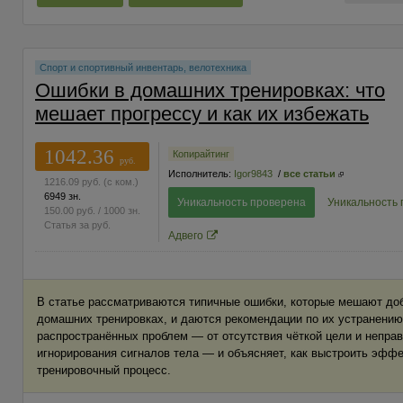
Спорт и спортивный инвентарь, велотехника
Ошибки в домашних тренировках: что
мешает прогрессу и как их избежать
1042.36
Копирайтинг
руб.
Исполнитель:
Igor9843
/
все статьи
1216.09
руб.
(с ком.)
6949 зн.
Уникальность проверена
Уникальность
150.00
руб.
/ 1000 зн.
Статья за
руб.
Адвего
В статье рассматриваются типичные ошибки, которые мешают доб
домашних тренировках, и даются рекомендации по их устранени
распространённых проблем — от отсутствия чёткой цели и непра
игнорирования сигналов тела — и объясняет, как выстроить эфф
тренировочный процесс.