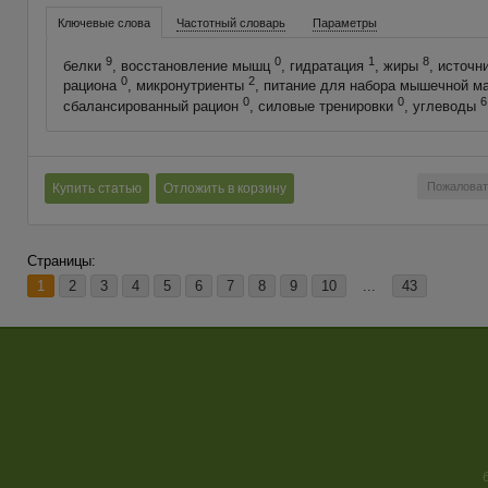
Ключевые слова
Частотный словарь
Параметры
9
0
1
8
белки
, восстановление мышц
, гидратация
, жиры
, источн
0
2
рациона
, микронутриенты
, питание для набора мышечной 
0
0
6
сбалансированный рацион
, силовые тренировки
, углеводы
Пожаловат
Купить статью
Отложить в корзину
Страницы:
1
2
3
4
5
6
7
8
9
10
...
43