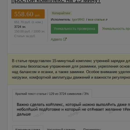
558.60
Копирайтинг
руб.
Исполнитель:
Igor9843
/
все статьи
651.70
руб.
(с ком.)
3724 зн.
Уникальность проверена
Уникальность п
150.00
руб.
/ 1000 зн.
Статья за
руб.
Адвего
В статье представлен 15‑минутный комплекс утренней зарядки дл
описаны безопасные упражнения для разминки, укрепления осно
над балансом и осанки, а также заминки. Особое внимание удел
нагрузки, комфортной амплитуды движений и важности регулярно
Краткий текст статьи / 129 из 3724 символов / 3%
Ключевые слова
Частотный словарь
Параметры