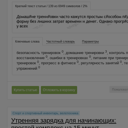
Краткий текст статьи / 139 из 6949 символов / 2%
Ключевые слова
Частотный словарь
Параметры
0
3
безопасность тренировок
, домашние тренировки
, контроль 
0
0
восстановление
, ошибки в тренировках
, питание при трени
0
0
0
тренировок
, прогресс в фитнесе
, регулярность занятий
, т
0
упражнений
Пожаловат
Купить статью
Отложить в корзину
Спорт и спортивный инвентарь, велотехника
Утренняя зарядка для начинающих:
простой комплекс на 15 минут