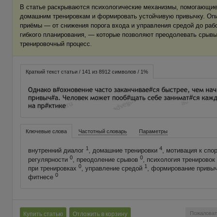
В статье раскрываются психологические механизмы, помогающи
домашним тренировкам и формировать устойчивую привычку. Оп
приёмы — от снижения порога входа и управления средой до раб
гибкого планирования, — которые позволяют преодолевать срывы
тренировочный процесс.
Краткий текст статьи / 141 из 8912 символов / 1%
Ключевые слова
Частотный словарь
Параметры
1
4
внутренний диалог
, домашние тренировки
, мотивация к спо
0
0
регулярности
, преодоление срывов
, психология тренировок
0
1
при тренировках
, управление средой
, формирование привы
0
фитнесе
Пожаловат
Купить статью
Отложить в корзину