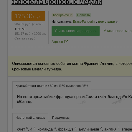
завоевала бронзовые медали
175.36
Копирайтинг
Новость
руб.
Исполнитель:
Erast-Fandorin
/
все статьи
204.59
руб.
(с ком.)
1160 зн.
Уникальность проверена
Уникальность п
151.17
руб.
/ 1000 зн.
Статья за
руб.
Адвего
Описываются основные события матча Франция-Англия, в которо
бронзовые медали турнира.
Краткий текст статьи / 69 из 1160 символов / 5%
Частотный словарь
Параметры
5
3
3
3
2
2
счет
, 4
, команда
, француз
, англичанин
, англия
, впер