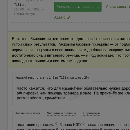
1253.19
руб.
(с ком.)
7161 зн.
Уникальность проверена
Уникальность
150.00
руб.
/ 1000 зн.
Статья за
руб.
Адвего
В статье объясняется, как сочетать домашние тренировки и пита
устойчивых результатов. Раскрыты базовые принципы — от подбо
чередования нагрузки с восстановлением до баланса макронутрие
достаточного сна и питьевого режима, — и подчёркивает, что про
последовательности и системном подходе.
Краткий текст статьи / 149 из 7161 символов / 2%
Ключевые слова
Частотный словарь
Параметры
0
0
адаптация организма
, баланс БЖУ
, восстановление после 
0
0