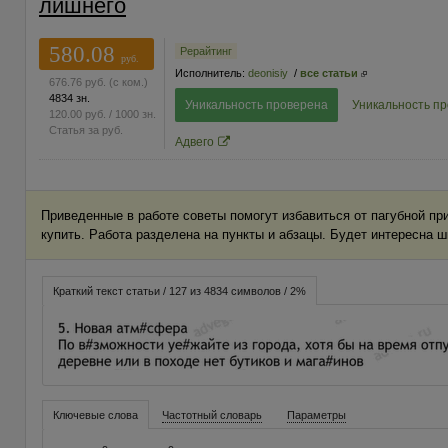
лишнего
580.08
Рерайтинг
руб.
Исполнитель:
deonisiy
/
все статьи
676.76
руб.
(с ком.)
4834 зн.
Уникальность проверена
Уникальность п
120.00
руб.
/ 1000 зн.
Статья за
руб.
Адвего
Приведенные в работе советы помогут избавиться от пагубной пр
купить. Работа разделена на пункты и абзацы. Будет интересна ш
Краткий текст статьи / 127 из 4834 символов / 2%
Ключевые слова
Частотный словарь
Параметры