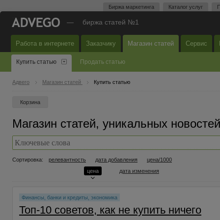
Биржа маркетинга
Каталог услуг
П
—
биржа статей №1
Работа в интернете
Заказчику
Магазин статей
Сервис
Купить статью
Продать статью
Адвего
Магазин статей
Купить статью
Корзина
Магазин статей, уникальных новостей 
Сортировка:
релевантность
дата добавления
цена/1000
цена
дата изменения
Финансы, банки и кредиты, экономика
Топ-10 советов, как не купить ничего