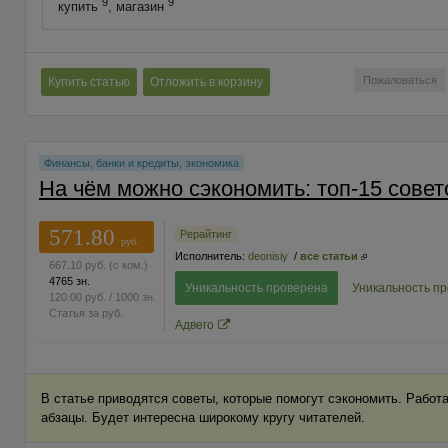
9
9
купить
, магазин
Пожаловаться
Купить статью
Отложить в корзину
Финансы, банки и кредиты, экономика
На чём можно сэкономить: топ-15 совет
571.80
Рерайтинг
руб.
Исполнитель:
deonisiy
/
все статьи
667.10
руб.
(с ком.)
4765 зн.
Уникальность проверена
Уникальность п
120.00
руб.
/ 1000 зн.
Статья за
руб.
Адвего
В статье приводятся советы, которые помогут сэкономить. Работа
абзацы. Будет интересна широкому кругу читателей.