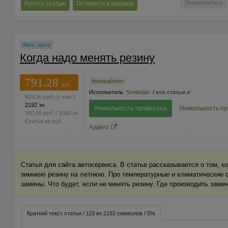
Пожаловаться
Купить статью
Отложить в корзину
Авто, мото
Когда надо менять резину
791.28
Копирайтинг
руб.
Исполнитель:
Svetlodar
/
все статьи
923.16
руб.
(с ком.)
2192 зн.
Уникальность проверена
Уникальность п
360.99
руб.
/ 1000 зн.
Статья за
руб.
Адвего
Статья для сайта автосервиса. В статье рассказывается о том, к
зимнюю резину на летнюю. Про температурные и климатические 
замены. Что будет, если не менять резину. Где производить замен
Краткий текст статьи / 119 из 2192 символов / 5%