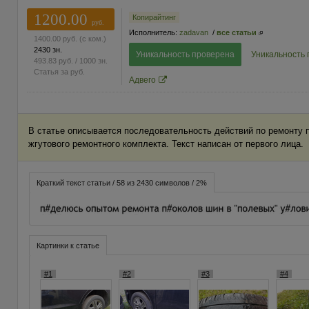
1200.00
Копирайтинг
руб.
Исполнитель:
zadavan
/
все статьи
1400.00
руб.
(с ком.)
2430 зн.
Уникальность проверена
Уникальность
493.83
руб.
/ 1000 зн.
Статья за
руб.
Адвего
В статье описывается последовательность действий по ремонту
жгутового ремонтного комплекта. Текст написан от первого лица.
Краткий текст статьи / 58 из 2430 символов / 2%
Картинки к статье
#1
#2
#3
#4