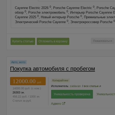
0
0
Cayenne Electric 2026
, Porsche Cayenne Electric
, Porsche Ca
0
0
обзор
, Porsche электромобиль
, Интерьер Porsche Cayenne E
0
0
Cayenne 2025
, Новый интерьер Porsche
, Премиальные элек
0
0
Электрический Porsche Cayenne
, Электрокроссовер Porsche
Пожаловаться
Купить статью
Отложить в корзину
Авто, мото
Покупка автомобиля с пробегом
12000.00
Копирайтинг
руб.
Исполнитель:
zadavan
/
все статьи
14000.00
руб.
(с ком.)
26303 зн.
Уникальность проверена
Уникальност
456.22
руб.
/ 1000 зн.
Статья за
руб.
Адвего