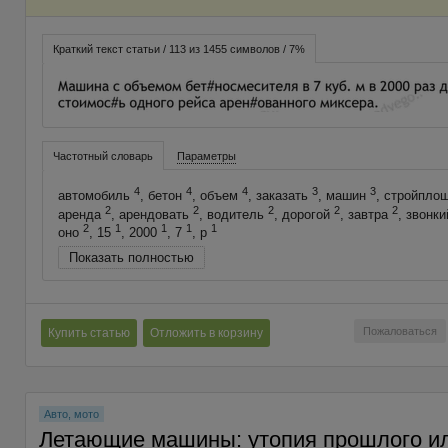
Краткий текст статьи / 113 из 1455 символов / 7%
Частотный словарь
Параметры
4
4
4
3
3
автомобиль
, бетон
, объем
, заказать
, машин
, стройпло
2
2
2
2
2
аренда
, арендовать
, водитель
, дорогой
, завтра
, звонк
2
1
1
1
1
оно
, 15
, 2000
, 7
, p
Показать полностью
Пожаловаться
Купить статью
Отложить в корзину
Авто, мото
Летающие машины: утопия прошлого и