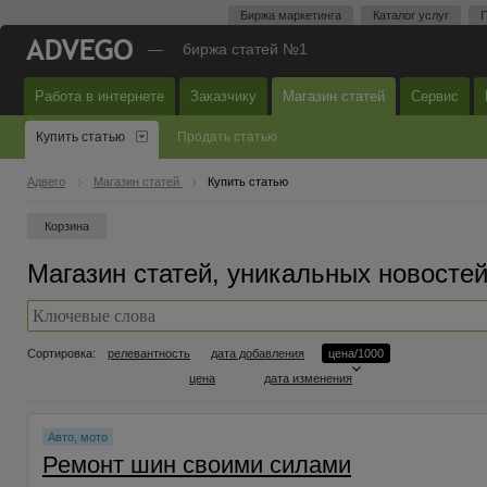
Биржа маркетинга
Каталог услуг
П
—
биржа статей №1
Работа в интернете
Заказчику
Магазин статей
Сервис
Купить статью
Продать статью
Адвего
Магазин статей
Купить статью
Корзина
Магазин статей, уникальных новостей
Сортировка:
релевантность
дата добавления
цена/1000
цена
дата изменения
Авто, мото
Ремонт шин своими силами