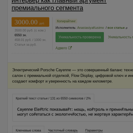
интерьер как главный аргумент
премиального сегмента
3000.00
Копирайтинг
руб.
Исполнитель:
AnastasiyaKusimo
/
все статьи
3500.00
руб.
(с ком.)
6550 зн.
Уникальность проверена
Уникальность
458.01
руб.
/ 1000 зн.
Статья за
руб.
Адвего
Электрический Porsche Cayenne — это совершенный баланс техн
салон с премиальной отделкой, Flow Display, цифровой ключ и и
создают комфорт и уверенность на каждом километре.
Краткий текст статьи / 131 из 6550 символов / 2%
Ключевые слова
Частотный словарь
Параметры