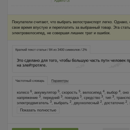
Адвего
Покупатели считают, что выбрать велостранспорт легко. Однако, 
свое время впустую и переплатить за выбранный товар. Эта стат
электровелосипед, не совершая лишних трат и ошибок.
Краткий текст статьи / 84 из 3400 символов / 2%
Частотный словарь
Параметры
6
5
5
4
4
колесо
, аккумулятор
, скорость
, велосипед
, выбор
, оно
3
3
3
3
3
напряжение
, передний
, поездка
, средство
, тип
, трансп
3
2
2
2
электродвигатель
, выбрать
, двухколесный
, достаточно
,
Показать полностью