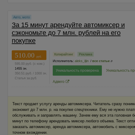
Авто, мото
За 15 минут арендуйте автомиксер и
сэкономьте до 7 млн. рублей на его
покупке
510.00
Копирайтинг
Реклама
руб.
Исполнитель:
aleks_iljin
/
все статьи
595.00
руб.
(с ком.)
1455 зн.
Уникальность проверена
Уникальность п
350.51
руб.
/ 1000 зн.
Статья за
руб.
Адвего
Текст продает услугу аренды автомиксера. Читатель сразу поним
экономит до 7 млн. р. на покупке спецтехники. Ему не нужно пла
обслуживать и заправлять машину. Зачем ему вся эта головная б
минут по телефону арендовать миксер любого объема. Текст опт
заказать автомиксер, аренда автомиксера, автомобиль с миксером
точном вхождении.