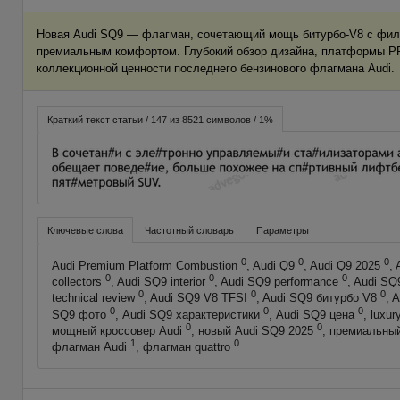
Новая Audi SQ9 — флагман, сочетающий мощь битурбо-V8 с фило
премиальным комфортом. Глубокий обзор дизайна, платформы PP
коллекционной ценности последнего бензинового флагмана Audi.
Краткий текст статьи / 147 из 8521 символов / 1%
Ключевые слова
Частотный словарь
Параметры
0
0
0
Audi Premium Platform Combustion
, Audi Q9
, Audi Q9 2025
,
0
0
0
collectors
, Audi SQ9 interior
, Audi SQ9 performance
, Audi SQ
0
0
0
technical review
, Audi SQ9 V8 TFSI
, Audi SQ9 битурбо V8
, 
0
0
0
SQ9 фото
, Audi SQ9 характеристики
, Audi SQ9 цена
, luxu
0
0
мощный кроссовер Audi
, новый Audi SQ9 2025
, премиальны
1
0
флагман Audi
, флагман quattro