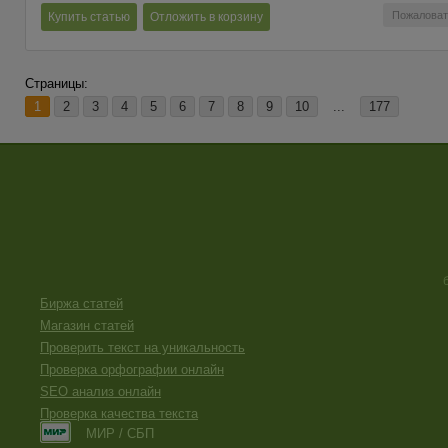
Пожаловат
Купить статью
Отложить в корзину
Страницы:
1
2
3
4
5
6
7
8
9
10
...
177
Биржа статей
Магазин статей
Проверить текст на уникальность
Проверка орфографии онлайн
SEO анализ онлайн
Проверка качества текста
МИР / СБП