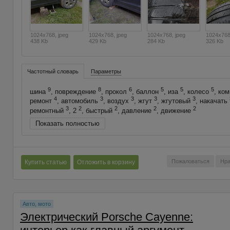
1024x768, jpeg
1024x768, jpeg
1024x768, jpeg
1024x768
438 Kb
429 Kb
284 Kb
326 Kb
Частотный словарь
Параметры
9
8
6
5
5
5
шина
, повреждение
, прокол
, баллон
, иза
, колесо
, ко
4
3
3
3
3
ремонт
, автомобиль
, воздух
, жгут
, жгутовый
, накачать
3
2
2
2
2
ремонтный
, 2
, быстрый
, давление
, движение
Показать полностью
Пожаловаться
Нра
Купить статью
Отложить в корзину
Авто, мото
Электрический Porsche Cayenne: