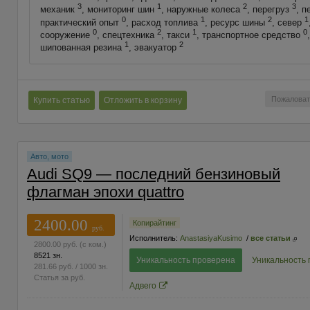
3
1
2
3
механик
, мониторинг шин
, наружные колеса
, перегруз
, 
0
1
2
1
практический опыт
, расход топлива
, ресурс шины
, север
0
2
1
0
сооружение
, спецтехника
, такси
, транспортное средство
1
2
шипованная резина
, эвакуатор
Пожаловат
Купить статью
Отложить в корзину
Авто, мото
Audi SQ9 — последний бензиновый
флагман эпохи quattro
2400.00
Копирайтинг
руб.
Исполнитель:
AnastasiyaKusimo
/
все статьи
2800.00
руб.
(с ком.)
8521 зн.
Уникальность проверена
Уникальность
281.66
руб.
/ 1000 зн.
Статья за
руб.
Адвего