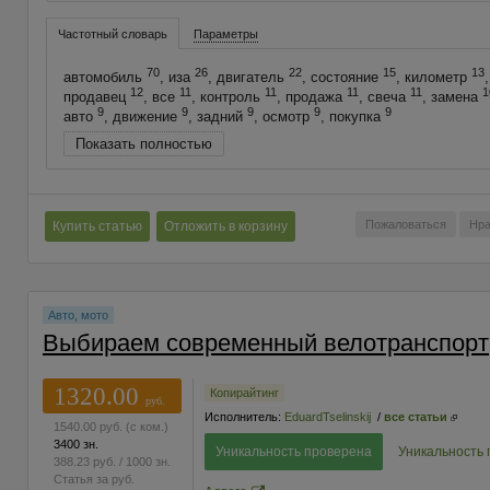
Частотный словарь
Параметры
70
26
22
15
13
автомобиль
, иза
, двигатель
, состояние
, километр
12
11
11
11
11
1
продавец
, все
, контроль
, продажа
, свеча
, замена
9
9
9
9
9
авто
, движение
, задний
, осмотр
, покупка
Показать полностью
Пожаловаться
Нра
Купить статью
Отложить в корзину
Авто, мото
Выбираем современный велотранспорт
1320.00
Копирайтинг
руб.
Исполнитель:
EduardTselinskij
/
все статьи
1540.00
руб.
(с ком.)
3400 зн.
Уникальность проверена
Уникальность
388.23
руб.
/ 1000 зн.
Статья за
руб.