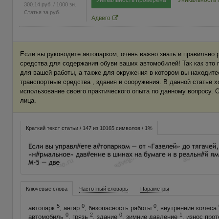
300.14
руб.
/ 1000 зн.
Статья за
руб.
Адвего
Если вы руководите автопарком, очень важно знать и правильно 
средства для содержания обуви ваших автомобилей! Так как это 
для вашей работы, а также для окружения в котором вы находите
транспортные средства , здания и сооружения. В данной статье х
использование своего практического опыта по данному вопросу. С
лица.
Краткий текст статьи / 147 из 10165 символов / 1%
Ключевые слова
Частотный словарь
Параметры
5
0
0
автопарк
, ангар
, безопасность работы
, внутренние колеса
0
2
0
1
автомобиль
, грязь
, здание
, зимние давление
, износ про