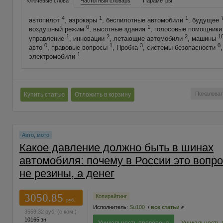
Ключевые слова
Частотный словарь
Параметры
4
1
1
автопилот
, аэрокары
, беспилотные автомобили
, будущее
0
1
воздушный режим
, высотные здания
, голосовые помощник
1
2
2
1
управление
, инновации
, летающие автомобили
, машины
0
1
3
0
авто
, правовые вопросы
, Пробка
, системы безопасности
1
электромобили
Пожаловат
Купить статью
Отложить в корзину
Авто, мото
Какое давление должно быть в шинах
автомобиля: почему в России это вопро
не резины, а денег
3050.85
Копирайтинг
руб.
Исполнитель:
Su100
/
все статьи
3559.32
руб.
(с ком.)
10165 зн.
Уникальность проверена
Уникальность