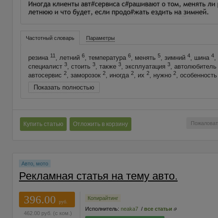
Частотный словарь
Параметры
11
6
6
5
4
4
резина
, летний
, температура
, менять
, зимний
, шина
,
3
3
3
3
специалист
, стоить
, также
, эксплуатация
, автолюбител
2
2
2
2
2
автосервис
, заморозок
, иногда
, их
, нужно
, особенност
Показать полностью
Пожаловат
Купить статью
Отложить в корзину
Авто, мото
Рекламная статья на тему авто.
396.00
Копирайтинг
руб.
Исполнитель:
neaka7
/
все статьи
462.00
руб.
(с ком.)