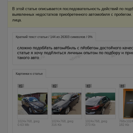
В этой статье описывается последовательность действий по подб
выявленных недостатков приобретенного автомобиля с пробегом. 
лица.
Краткий текст статьи / 144 из 26303 символов / 0%
Картинки к статье
#1
#2
#3
#4
1024x768, jpeg
1024x768, jpeg
1024x768, jpeg
768x1024
0.63 Mb
316 Kb
273 Kb
182 Kb